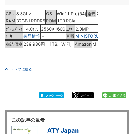
CPU
3.3Ghz
OS
Win11 Pro(64)
発売
2024年4月15日
RAM
32GB LPDDR5
ROM
1TB PCIe
ﾃﾞｨｽﾌﾟﾚｲ
14.0ｲﾝﾁ
2560X1600
ｶﾒﾗ
2.0MP
ﾒｰｶｰ
製品情報
－
直販
MINISFORUM V3
税込価格
239,980円（1TB、WiFi）
Amazon
MINISFORUM V3
トップに戻る
B!
ツイート
LINEで送る
ブックマーク
この記事の筆者
ATY Japan