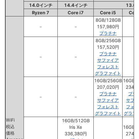
14.0インチ
14.4インチ
13.
Ryzen 7
Core i7
Core i5
Core
8GB/128GB
－
－
157,980円
－
プラチナ
8GB/256GB
157,520円
プラチナ
－
－
－
サファイア
フォレスト
グラファイト
16GB/256GB
16GB/
207,020円
234,
プラチナ
プラ
－
－
サファイア
サファ
フォレスト
フォレ
グラファイト
グラフ
WiFi
16GB/512GB
税込
Iris Xe
16GB/
価格
336,380円
274,