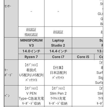
5Gﾓ
ｾﾝｻｰ
GP
－
－
GLON
Gali
Bei
顔認証
顔認証
顔
指紋認証
MINISFORUM
Laptop
Surf
V3
Studio 2
Pro
14.0インチ
14.4インチ
13.
Ryzen 7
Core i7
Core i5
Core
【ｵﾌﾟ
【ｵﾌﾟｼｮﾝ】
【付属】
着
ｷｰ
着脱式
日本語配列
Surfac
ﾎﾞｰﾄﾞ
US配列/JIS配列
ﾊﾞｯｸﾗｲﾄ
Signa
ﾊﾞｯｸﾗｲﾄ
Surface
【ｵﾌﾟｼｮﾝ】
【ｵﾌﾟｼｮﾝ】
【ｵﾌﾟ
V PEN
Slim Pen 2
Slim 
ﾍﾟﾝ
Type-C急速充電
ﾜｲﾔﾚｽ充電
ﾜｲﾔﾚ
ｷｰﾎﾞｰﾄﾞ収納
ｷｰﾎﾞｰﾄﾞ収納
ｷｰﾎﾞｰ