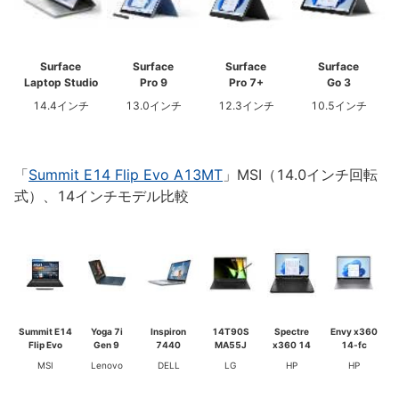
Surface
Surface
Surface
Surface
Laptop Studio
Pro 9
Pro 7+
Go 3
14.4インチ
13.0インチ
12.3インチ
10.5インチ
「
Summit E14 Flip Evo A13MT
」MSI（14.0インチ回転
式）、14インチモデル比較
Summit E14
Yoga 7i
Inspiron
14T90S
Spectre
Envy x360
Flip Evo
Gen 9
7440
MA55J
x360 14
14-fc
MSI
Lenovo
DELL
LG
HP
HP