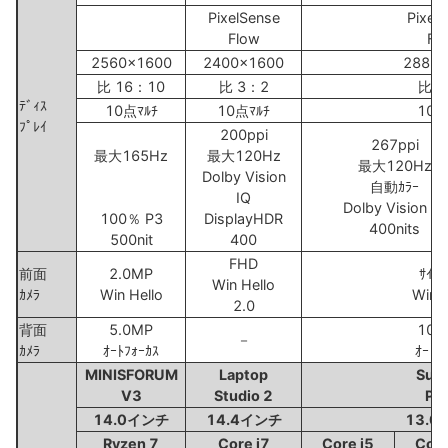
PixelSense
Pixel
Flow
Fl
2560x1600
2400x1600
2880x
比 16：10
比 3：2
比 3
ﾃﾞｨｽ
10点ﾏﾙﾁ
10点ﾏﾙﾁ
10点
ﾌﾟﾚｲ
200ppi
267ppi
最大165Hz
最大120Hz
最大120Hz
Dolby Vision
自動ｶﾗｰ
IQ
Dolby Vision IQ
100％ P3
DisplayHDR
400nits
500nit
400
FHD
前面
2.0MP
ｻｲﾝ
Win Hello
ｶﾒﾗ
Win Hello
Win H
2.0
背面
5.0MP
10.
－
ｶﾒﾗ
ｵｰﾄﾌｫｰｶｽ
ｵｰﾄﾌ
MINISFORUM
Laptop
Surf
V3
Studio 2
Pro
14.0インチ
14.4インチ
13.
Ryzen 7
Core i7
Core i5
Core