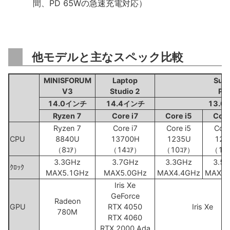
間、PD 65Wの急速充電対応）
他モデルと主なスペック比較
MINISFORUM
Laptop
Surf
V3
Studio 2
Pro
14.0インチ
14.4インチ
13.
Ryzen 7
Core i7
Core i5
Core
Ryzen 7
Core i7
Core i5
Core
CPU
8840U
13700H
1235U
125
（8ｺｱ）
（14ｺｱ）
（10ｺｱ）
（10
3.3GHz
3.7GHz
3.3GHz
3.5
ｸﾛｯｸ
MAX5.1GHz
MAX5.0GHz
MAX4.4GHz
MAX4.
Iris Xe
GeForce
Radeon
GPU
RTX 4050
Iris Xe
780M
RTX 4060
RTX 2000 Ada