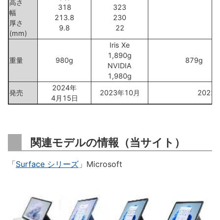
高さ
318
323
28
幅
213.8
230
20
厚さ
9.8
22
9.
(mm)
Iris Xe
1,890g
重量
980g
879g
NVIDIA
1,980g
2024年
発売
2023年10月
2022
4月15日
関連モデルの情報（当サイト）
「
Surface シリーズ
」Microsoft