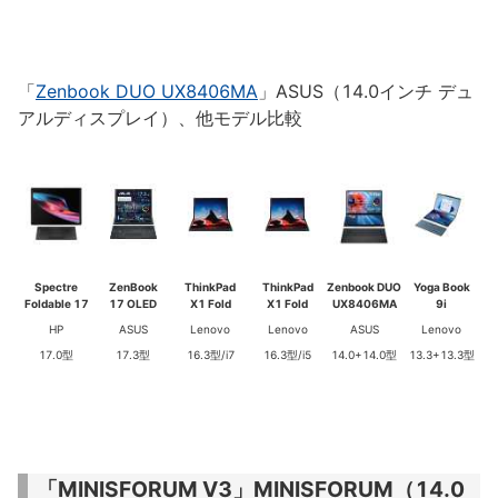
「
Zenbook DUO UX8406MA
」ASUS（14.0インチ デュ
アルディスプレイ）、他モデル比較
Spectre
ZenBook
ThinkPad
ThinkPad
Zenbook DUO
Yoga Book
Foldable 17
17 OLED
X1 Fold
X1 Fold
UX8406MA
9i
HP
ASUS
Lenovo
Lenovo
ASUS
Lenovo
17.0型
17.3型
16.3型/i7
16.3型/i5
14.0+14.0型
13.3+13.3型
「MINISFORUM V3」MINISFORUM（14.0