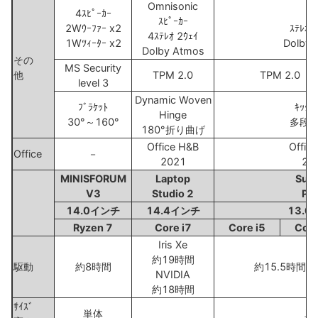
Omnisonic
4ｽﾋﾟｰｶｰ
2
ｽﾋﾟｰｶｰ
2Wｳｰﾌｧｰ x2
ｽﾃﾚｵｽ
4ｽﾃﾚｵ 2ｳｪｲ
1Wﾂｨｰﾀｰ x2
Dolby 
Dolby Atmos
その
MS Security
他
TPM 2.0
TPM 2.0
level 3
Dynamic Woven
ﾌﾞﾗｹｯﾄ
ｷｯｸｽ
Hinge
30°～160°
多段
180°折り曲げ
Office H&B
Offic
Office
－
2021
20
MINISFORUM
Laptop
Surf
V3
Studio 2
Pro
14.0インチ
14.4インチ
13.
Ryzen 7
Core i7
Core i5
Core
Iris Xe
約19時間
駆動
約8時間
約15.5時間
NVIDIA
約18時間
ｻｲｽﾞ
単体
単