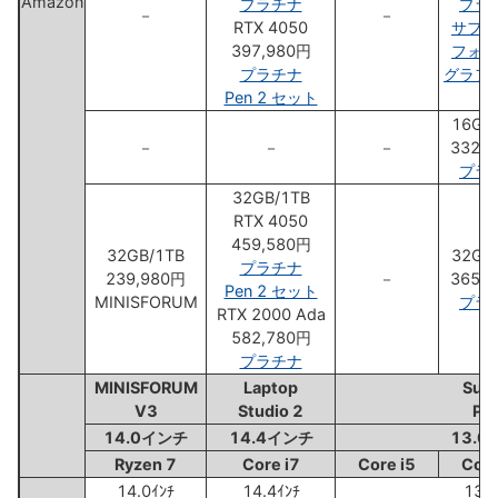
Amazon
プラチナ
プラ
－
－
RTX 4050
サファ
397,980円
フォレ
プラチナ
グラフ
Pen 2 セット
16GB
－
－
－
332,
プラ
32GB/1TB
RTX 4050
459,580円
32GB/1TB
32GB
プラチナ
239,980円
－
365,
Pen 2 セット
MINISFORUM
プラ
RTX 2000 Ada
582,780円
プラチナ
MINISFORUM
Laptop
Surf
V3
Studio 2
Pro
14.0インチ
14.4インチ
13.
Ryzen 7
Core i7
Core i5
Core
14.0ｲﾝﾁ
14.4ｲﾝﾁ
13.0