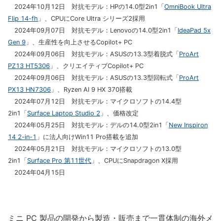
2024年10月12日 対抗モデル：HPの14.0型2in1「
OmniBook Ultra
Flip 14-fh
」、CPUにCore Ultra シリーズ2採用
2024年09月07日 対抗モデル：Lenovoの14.0型2in1「
IdeaPad 5x
Gen 9
」、生産性を向上させるCopilot+ PC
2024年09月06日 対抗モデル：ASUSの13.3型着脱式「
ProArt
PZ13 HT5306
」、クリエイティブCopilot+ PC
2024年09月06日 対抗モデル：ASUSの13.3型回転式「
ProArt
PX13 HN7306
」、Ryzen AI 9 HX 370搭載
2024年07月12日 対抗モデル：マイクロソフトの14.4型
2in1「
Surface Laptop Studio 2
」、価格改定
2024年05月25日 対抗モデル：デルの14.0型2in1「
New Inspiron
14 2-in-1
」に法人向けWin11 Pro搭載を追加
2024年05月21日 対抗モデル：マイクロソフトの13.0型
2in1「
Surface Pro 第11世代
」、CPUにSnapdragon X採用
2024年04月15日
ミニ PC 製品の開発から製造・販売まで一貫体制の海外メ