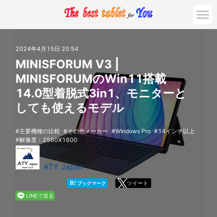
市場動向
2024年4月15日 20:54
MINISFORUM V3 |
活用対策と事例
MINISFORUMのWin11搭載
14.0型着脱式3in1、モニターと
主要機種の比較
しても使えるモデル
ゲーミング
主要機種の比較
その他メーカー
Windows Pro
14インチ以上
解像度：2560X1600
法人向け
ATY Japan
B!
ツイート
ブックマーク
LINEで送る