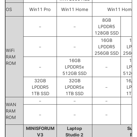
OS
Win11 Pro
Win11 Home
Win11 Home
8GB
－
－
LPDDR5
－
128GB SSD
16GB
16
－
－
LPDDR5
LPD
WiFi
256GB SSD
256GB
RAM
16GB
16
ROM
－
LPDDR5x
－
LPD
512GB SSD
512GB
32GB
32GB
16/3
LPDDR5
LPDDR5x
－
LPD
1TB SSD
1TB SSD
1TB 
－
－
－
－
WAN
RAM
－
－
－
－
ROM
MINISFORUM
Laptop
Surf
V3
Studio 2
Pro