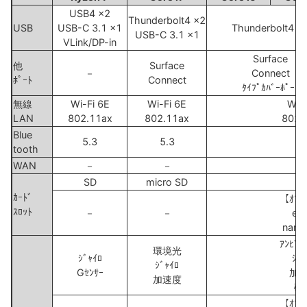
USB4 x2
Thunderbolt4 x2
USB
USB-C 3.1 x1
Thunderbolt4 x
USB-C 3.1 x1
VLink/DP-in
Surface
他
Surface
－
Connect
ﾎﾟｰﾄ
Connect
ﾀｲﾌﾟｶﾊﾞｰﾎﾟｰﾄ
無線
Wi-Fi 6E
Wi-Fi 6E
Wi-F
LAN
802.11ax
802.11ax
802.
Blue
5.3
5.3
5.
tooth
WAN
－
－
5
SD
micro SD
ｶｰﾄﾞ
【ｵﾌﾟ
ｽﾛｯﾄ
－
－
eS
nano
ｱﾝﾋﾞｴ
環境光
ｼﾞｬｲﾛ
ｼﾞｬ
ｼﾞｬｲﾛ
Gｾﾝｻｰ
加
加速度
磁
【ｵﾌﾟ