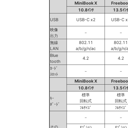
MiniBook X
Freeboo
10.8ｲﾝﾁ
13.5ｲﾝ
USB
USB-C x2
USB-C x
映像
－
－
出力
無線
802.11
802.11
LAN
a/b/g/n/ac
a/b/g/n/
Blue
4.2
4.2
tooth
ｶｰﾄﾞ
－
－
ｽﾛｯﾄ
MiniBook X
Freeboo
10.8ｲﾝﾁ
13.5ｲﾝ
標準
標準
ｷｰ
回転式
回転式
ﾎﾞｰﾄﾞ
ﾌﾙｻｲｽﾞ
ﾌﾙｻｲｽﾞ
－
－
その
ｵﾌﾟｼｮﾝ
ｵﾌﾟｼｮﾝ