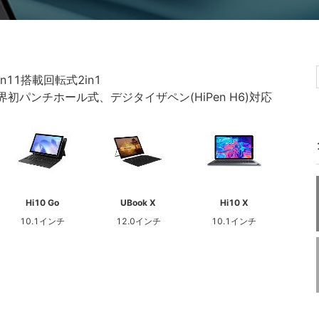
in11搭載回転式2in1
世界初パンチホール式、デジタイザペン(HiPen H6)対応
Hi10 Go
UBook X
Hi10 X
10.1インチ
12.0インチ
10.1インチ