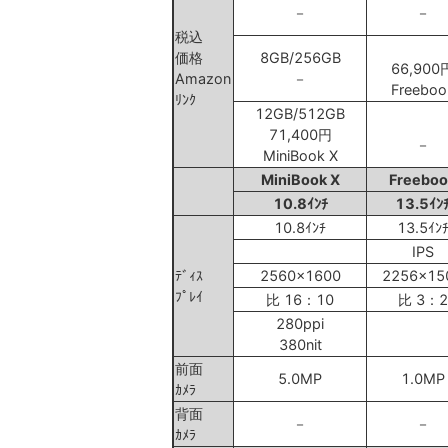
－
－
税込
価格
8GB/256GB
66,900
Amazon
－
Freeboo
ﾘﾝｸ
12GB/512GB
71,400円
－
MiniBook X
MiniBook X
Freeboo
10.8ｲﾝﾁ
13.5ｲﾝ
10.8ｲﾝﾁ
13.5ｲﾝ
IPS
ﾃﾞｨｽ
2560x1600
2256x15
ﾌﾟﾚｲ
比 16：10
比 3：2
280ppi
380nit
前面
5.0MP
1.0MP
ｶﾒﾗ
背面
－
－
ｶﾒﾗ