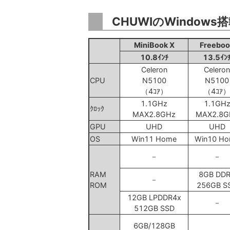
CHUWIのWindow
MiniBook X
Freeboo
10.8ｲﾝﾁ
13.5ｲﾝ
Celeron
Celeron
CPU
N5100
N5100
（4ｺｱ）
（4ｺｱ）
1.1GHz
1.1GH
ｸﾛｯｸ
MAX2.8GHz
MAX2.8G
GPU
UHD
UHD
OS
Win11 Home
Win10 H
－
－
RAM
8GB DD
－
ROM
256GB S
12GB LPDDR4x
－
512GB SSD
6GB/128GB