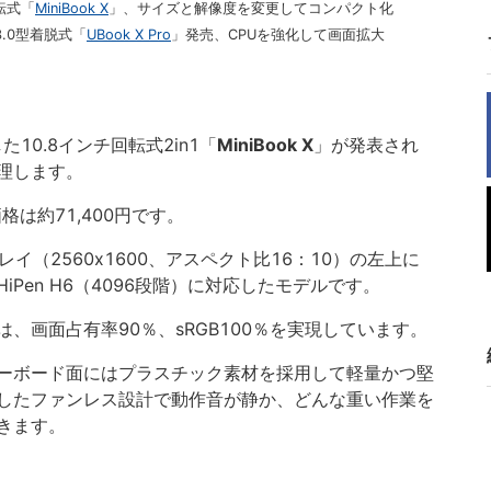
転式「
MiniBook X
」、サイズと解像度を変更してコンパクト化
3.0型着脱式「
UBook X Pro
」発売、CPUを強化して画面拡大
した10.8インチ回転式2in1「
MiniBook X
」が発表され
理します。
格は約71,400円です。
イ（2560x1600、アスペクト比16：10）の左上に
Pen H6（4096段階）に対応したモデルです。
、画面占有率90％、sRGB100％を実現しています。
ーボード面にはプラスチック素材を採用して軽量かつ堅
したファンレス設計で動作音が静か、どんな重い作業を
きます。