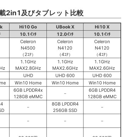
s搭載2in1及びタブレット比較
k
Hi10 Go
UBook X
Hi10 X
ﾁ
10.1ｲﾝﾁ
12.0ｲﾝﾁ
10.1ｲﾝﾁ
Celeron
Celeron
Celeron
N4500
N4120
N4120
（2ｺｱ）
（4ｺｱ）
（4ｺｱ）
z
1.1GHz
1.1GHz
1.1GHz
Hz
MAX2.8GHz
MAX2.6GHz
MAX2.6GHz
UHD
UHD 600
UHD 600
ome
Win10 Home
Win10 Home
Win10 Home
6GB LPDDR4x
6GB LPDDR4
－
128GB eMMC
128GB eMMC
R4
8GB LPDDR4
－
－
SD
256GB SSD
－
－
－