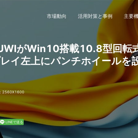
市場動向
活用対策と事例
主要
HUWIがWin10搭載10.8型回転
スプレイ左上にパンチホイールを
2560X1600
LINEで送る