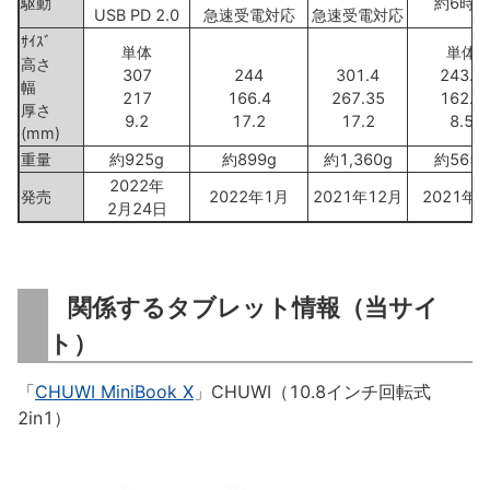
駆動
約6時間
USB PD 2.0
急速受電対応
急速受電対応
ｻｲｽﾞ
単体
単体
高さ
307
244
301.4
243.9
幅
217
166.4
267.35
162.6
厚さ
9.2
17.2
17.2
8.5
(mm)
重量
約925g
約899g
約1,360g
約565g
2022年
発売
2022年1月
2021年12月
2021年
2月24日
関係するタブレット情報（当サイ
ト）
「
CHUWI MiniBook X
」CHUWI（10.8インチ回転式
2in1）