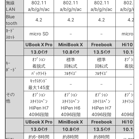
無線
802.11
802.11
802.11
802.11
LAN
a/b/g/n/ac
a/b/g/n/ac
a/b/g/n/ac
a/b/g/n/
Blue
4.2
4.2
4.2
4.2
tooth
ｶｰﾄﾞ
micro SD
－
－
micro S
ｽﾛｯﾄ
UBook X Pro
MiniBook X
Freebook
Hi10 G
13.0ｲﾝﾁ
10.8ｲﾝﾁ
13.5ｲﾝﾁ
10.1ｲﾝ
ｵﾌﾟｼｮﾝ
標準
標準
ｵﾌﾟｼｮﾝ
ｷｰ
着脱式
回転式
回転式
着脱式
ﾎﾞｰﾄﾞ
ﾊﾞｯｸﾗｲﾄ
ﾌﾙｻｲｽﾞ
ﾌﾙｻｲｽﾞ
ｷｯｸｽﾀﾝﾄﾞ
－
－
－
最大145度
その
ｵﾌﾟｼｮﾝ
ｵﾌﾟｼｮﾝ
ｵﾌﾟｼｮﾝ
ｵﾌﾟｼｮﾝ
他
ｽﾀｲﾗｽﾍﾟﾝ
ｽﾀｲﾗｽﾍﾟﾝ
ｽﾀｲﾗｽﾍﾟﾝ
ｽﾀｲﾗｽﾍﾟ
HiPen H7
HiPen H6
HiPen H7
4096段階
4096段階
4096段階
4096段
UBook X Pro
MiniBook X
Freebook
Hi10 G
13.0ｲﾝﾁ
10.8ｲﾝﾁ
13.5ｲﾝﾁ
10.1ｲﾝ
約6-8時間
約8時間
約8時間