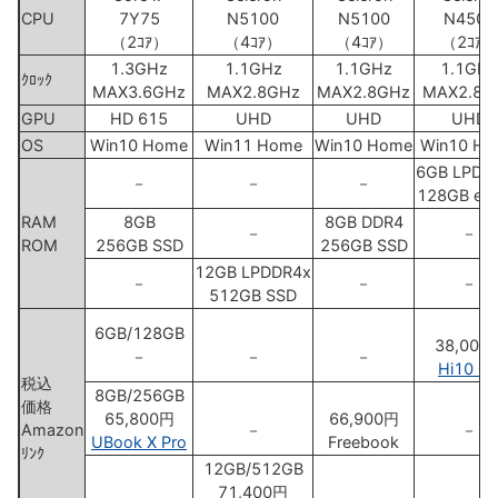
CPU
7Y75
N5100
N5100
N4500
（2ｺｱ）
（4ｺｱ）
（4ｺｱ）
（2ｺｱ）
1.3GHz
1.1GHz
1.1GHz
1.1GHz
ｸﾛｯｸ
MAX3.6GHz
MAX2.8GHz
MAX2.8GHz
MAX2.8G
GPU
HD 615
UHD
UHD
UHD
OS
Win10 Home
Win11 Home
Win10 Home
Win10 H
6GB LPDD
－
－
－
128GB e
RAM
8GB
8GB DDR4
－
－
ROM
256GB SSD
256GB SSD
12GB LPDDR4x
－
－
－
512GB SSD
6GB/128GB
38,000
－
－
－
Hi10 G
税込
8GB/256GB
価格
65,800円
66,900円
Amazon
－
－
UBook X Pro
Freebook
ﾘﾝｸ
12GB/512GB
71,400円