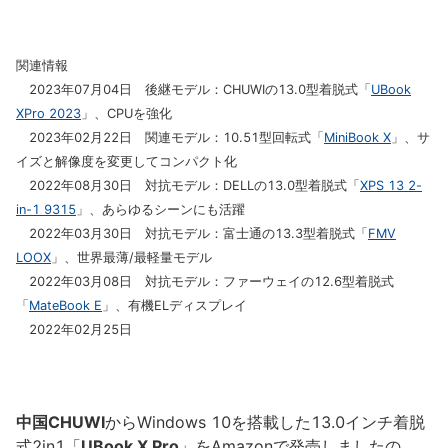
関連情報
2023年07月04日 後継モデル：CHUWIの13.0型着脱式「
UBook
XPro 2023
」、CPUを強化
2023年02月22日 関連モデル：10.51型回転式「
MiniBook X
」、サ
イズと解像度を変更してコンパクト化
2022年08月30日 対抗モデル：DELLの13.0型着脱式「
XPS 13 2-
in-1 9315
」、あらゆるシーンにも活躍
2022年03月30日 対抗モデル：富士通の13.3型着脱式「
FMV
LOOX
」、世界最薄/最軽量モデル
2022年03月08日 対抗モデル：ファーウェイの12.6型着脱式
「
MateBook E
」、有機ELディスプレイ
2022年02月25日
中国CHUWI
からWindows 10を搭載した13.0インチ着脱
式2in1「
UBook X Pro
」をAmazonで発売しましたの