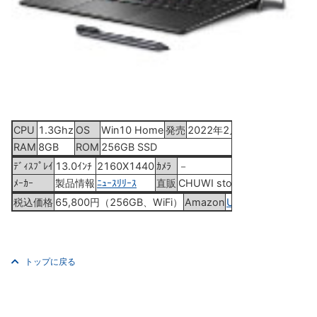
CPU
1.3Ghz
OS
Win10 Home
発売
2022年2月25日
RAM
8GB
ROM
256GB SSD
ﾃﾞｨｽﾌﾟﾚｲ
13.0ｲﾝﾁ
2160X1440
ｶﾒﾗ
－
ﾒｰｶｰ
製品情報
ﾆｭｰｽﾘﾘｰｽ
直販
CHUWI store
税込価格
65,800円（256GB、WiFi）
Amazon
UBook X Pro
トップに戻る