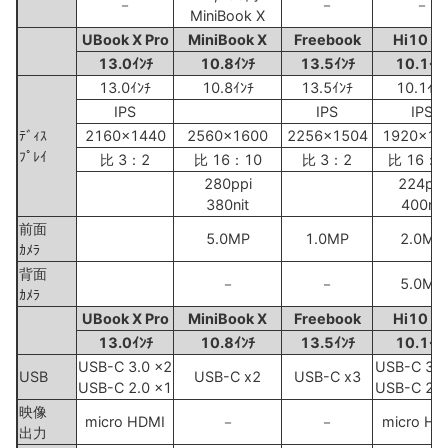
－
－
－
MiniBook X
UBook X Pro
MiniBook X
Freebook
Hi10 G
13.0ｲﾝﾁ
10.8ｲﾝﾁ
13.5ｲﾝﾁ
10.1ｲﾝ
13.0ｲﾝﾁ
10.8ｲﾝﾁ
13.5ｲﾝﾁ
10.1ｲﾝﾁ
IPS
IPS
IPS
ﾃﾞｨｽ
2160x1440
2560x1600
2256x1504
1920x12
ﾌﾟﾚｲ
比 3：2
比 16：10
比 3：2
比 16：1
280ppi
224ppi
380nit
400nit
前面
5.0MP
1.0MP
2.0MP
ｶﾒﾗ
背面
－
－
5.0MP
ｶﾒﾗ
UBook X Pro
MiniBook X
Freebook
Hi10 G
13.0ｲﾝﾁ
10.8ｲﾝﾁ
13.5ｲﾝﾁ
10.1ｲﾝ
USB-C 3.0 x2
USB-C 3.0
USB
USB-C x2
USB-C x3
USB-C 2.0 x1
USB-C 2.0
映像
micro HDMI
－
－
micro HD
出力