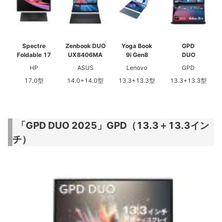
Spectre
Zenbook DUO
Yoga Book
GPD
Foldable 17
UX8406MA
9i Gen8
DUO
HP
ASUS
Lenovo
GPD
17.0型
14.0+14.0型
13.3+13.3型
13.3+13.3型
「GPD DUO 2025」GPD（13.3＋13.3イン
チ）