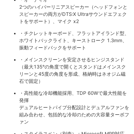
2つのハイパーリニアスピーカー（ヘッドフォンと
スピーカーの両方がDTS:X Ultraサウンドエフェク
トをサポート）、マイク x2
・チクレットキーボード、フラットアイランド型、
ホワイトバックライト、キーストローク 1.3mm、
振動フィードバックをサポート
・メインスクリーンを安定させるヒンジスタンド
（最大135°の角度で開くとスタンドはメインスク
リーンと45度の角度を形成、格納時はネオジム磁
石で固定）
・高性能な冷却機能採用、TDP 60Wで最大性能を
発揮
デュアルヒートパイプ分配設計とデュアルファンを
組み合わせ、包括的な冷却のための大容量ターボフ
ァン
・スタイラスペン（別売）：Microsoft MPP対応、