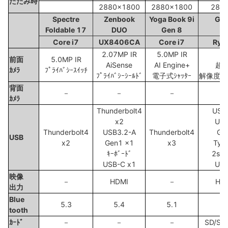
たたみ時
2880x1800
2880x1800
288
Spectre
Zenbook
Yoga Book 9i
GP
Foldable 17
DUO
Gen 8
2
Core i7
UX8406CA
Core i7
Ryze
2.07MP IR
5.0MP IR
5
前面
5.0MP IR
AiSense
AI Engine+
超広
ｶﾒﾗ
ﾌﾟﾗｲﾊﾞｼｰｽｲｯﾁ
ﾌﾟﾗｲﾊﾞｼｰｼｰﾙﾄﾞ
電子式ｼｬｯﾀｰ
解像度 2
背面
－
－
－
ｶﾒﾗ
Thunderbolt4
USB
x2
USB
Thunderbolt4
USB3.2-A
Thunderbolt4
Ge
USB
x2
Gen1 x1
x3
Typ
ｷｰﾎﾞｰﾄﾞ
2stﾃ
USB-C x1
USB
映像
－
HDMI
－
HDM
出力
Blue
5.3
5.4
5.1
tooth
ｶｰﾄﾞ
－
－
－
SD/SD