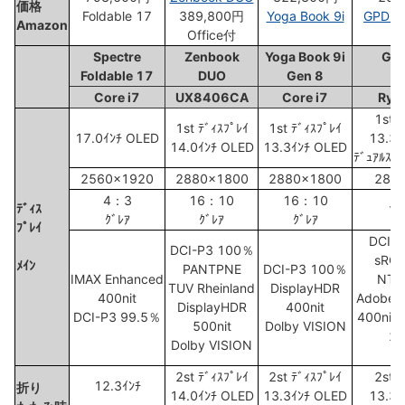
価格
Foldable 17
389,800円
Yoga Book 9i
GPD D
Amazon
Office付
Spectre
Zenbook
Yoga Book 9i
GP
Foldable 17
DUO
Gen 8
2
Core i7
UX8406CA
Core i7
Ryze
1st ﾃ
1st ﾃﾞｨｽﾌﾟﾚｲ
1st ﾃﾞｨｽﾌﾟﾚｲ
17.0ｲﾝﾁ OLED
13.3ｲ
14.0ｲﾝﾁ OLED
13.3ｲﾝﾁ OLED
ﾃﾞｭｱﾙｽｸﾘ
2560x1920
2880x1800
2880x1800
288
4：3
16：10
16：10
ﾃﾞｨｽ
1
ｸﾞﾚｱ
ｸﾞﾚｱ
ｸﾞﾚｱ
ﾌﾟﾚｲ
DCI-
DCI-P3 100％
sRG
ﾒｲﾝ
PANTPNE
DCI-P3 100％
IMAX Enhanced
NTS
TUV Rheinland
DisplayHDR
400nit
Adobe 
DisplayHDR
400nit
DCI-P3 99.5％
400nit
500nit
Dolby VISION
25
Dolby VISION
6
2st ﾃﾞｨｽﾌﾟﾚｲ
2st ﾃﾞｨｽﾌﾟﾚｲ
2st ﾃ
12.3ｲﾝﾁ
折り
14.0ｲﾝﾁ OLED
13.3ｲﾝﾁ OLED
13.3ｲ