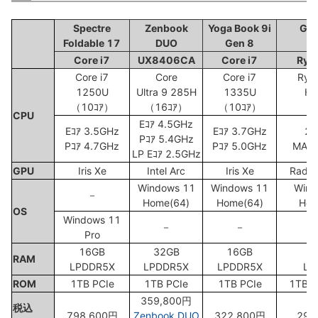
Spectre
Zenbook
Yoga Book 9i
GP
Foldable 17
DUO
Gen 8
2
Core i7
UX8406CA
Core i7
Ryze
Core i7
Core
Core i7
Ryze
1250U
Ultra 9 285H
1335U
HX
（10ｺｱ）
（16ｺｱ）
（10ｺｱ）
（1
CPU
Eｺｱ 4.5GHz
Eｺｱ 3.5GHz
Eｺｱ 3.7GHz
2.
Pｺｱ 5.4GHz
Pｺｱ 4.7GHz
Pｺｱ 5.0GHz
MAX 
LP Eｺｱ 2.5GHz
GPU
Iris Xe
Intel Arc
Iris Xe
Rade
Windows 11
Windows 11
Wind
－
Home(64)
Home(64)
Hom
OS
Windows 11
－
－
Pro
16GB
32GB
16GB
3
RAM
LPDDR5X
LPDDR5X
LPDDR5X
LP
ROM
1TB PCIe
1TB PCIe
1TB PCIe
1TB/2
359,800円
税込
798,600円
Zenbook DUO
322,800円
294