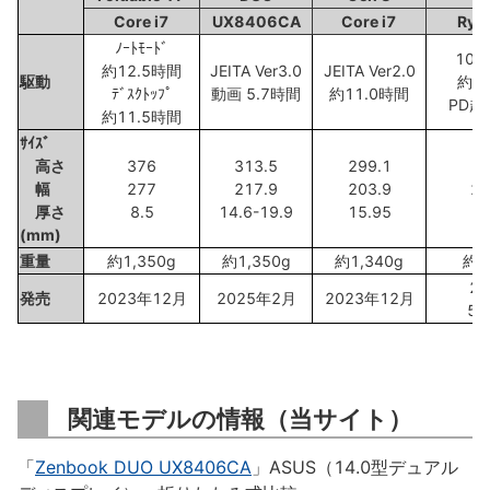
Core i7
UX8406CA
Core i7
Ryze
ﾉｰﾄﾓｰﾄﾞ
108
約12.5時間
JEITA Ver3.0
JEITA Ver2.0
駆動
約3
ﾃﾞｽｸﾄｯﾌﾟ
動画 5.7時間
約11.0時間
PD超
約11.5時間
ｻｲｽﾞ
高さ
376
313.5
299.1
幅
277
217.9
203.9
20
厚さ
8.5
14.6-19.9
15.95
2
(mm)
重量
約1,350g
約1,350g
約1,340g
約2
2
発売
2023年12月
2025年2月
2023年12月
5
関連モデルの情報（当サイト）
「
Zenbook DUO UX8406CA
」ASUS（14.0型デュアル