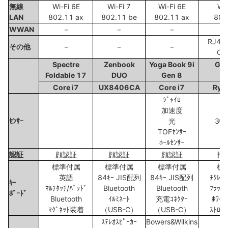
無線
Wi-Fi 6E
Wi-Fi 7
Wi-Fi 6E
Wi-
LAN
802.11 ax
802.11 be
802.11 ax
802
WWAN
－
－
－
RJ4
その他
－
－
－
OC
Spectre
Zenbook
Yoga Book 9i
GP
Foldable 17
DUO
Gen 8
2
Core i7
UX8406CA
Core i7
Ryze
ｼﾞｬｲﾛ
加速度
ｾﾝｻｰ
光
3軸
TOFｾﾝｻｰ
ﾎｰﾙｾﾝｻｰ
認証
顔認証
顔認証
顔認証
指
標準付属
標準付属
標準付属
標
英語
84ｷｰ JIS配列
84ｷｰ JIS配列
ﾁｸﾚｯﾄ
ｷｰ
ﾏﾙﾁﾀｯﾁ/ﾊﾟｯﾄﾞ
Bluetooth
Bluetooth
ﾌﾗｯﾄ
ﾎﾞｰﾄﾞ
Bluetooth
ｲﾙﾐﾈｰﾄ
充電ｺﾈｸﾀｰ
ﾎﾜｲﾄ
ﾏｸﾞﾈｯﾄ装着
（USB-C）
（USB-C）
ｽﾄﾛｰ
ｽﾃﾚｵｽﾋﾟｰｶｰ
Bowers&Wilkins