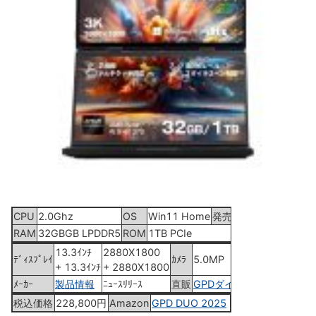
CPU
2.0Ghz
OS
Win11 Home
発売
2025年5月15日
RAM
32GBGB LPDDR5
ROM
1TB PCIe
13.3ｲﾝﾁ
2880X1800
ﾃﾞｨｽﾌﾟﾚｲ
ｶﾒﾗ
5.0MP
+ 13.3ｲﾝﾁ
+ 2880X1800
ﾒｰｶｰ
製品情報
ﾆｭｰｽﾘﾘｰｽ
直販
GPDダイレクト
税込価格
228,800円
Amazon
GPD DUO 2025