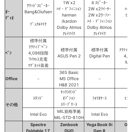
1W x2
4 ｽﾋﾟｰｶｰ
ｸﾜｯﾄﾞｽﾋﾟｰｶｰ
ﾊｲ・ﾃﾞﾌｨﾆｼｮﾝ
2W x2ﾂｲｰﾀｰ
ﾊｲﾊ
ｵｰ
Bang&Olufsen
harman
2W x2ｳｰﾌｧｰ
ﾋﾟｰ
ﾃﾞｨｵ
/kardon
ﾊｲ・ﾃﾞﾌｨﾆｼｮﾝ
ﾏｲ
ﾃﾞｭｱﾙﾏｲｸ
Dolby Atmos
Dolby Atmos
ｱﾚｲﾏｲｸ
ｱﾚｲﾏｲｸ
標準付属
ｵﾌ
ｱｸﾃｨﾌﾞﾍﾟﾝ
標準付属
標準付属
ｱｸﾃｨﾌﾞ
ﾍﾟﾝ
4,096段階
ASUS Pen 2
Digital Pen
4,
ﾜｲﾔﾚｽ充電
M
ﾏｸﾞﾈｯﾄ装着
365 Basic
Office
－
MS Office
－
H&B 2021
ｷｯｸｽﾀﾝﾄﾞ
ｽﾀﾝﾄﾞ
ｵﾌﾟｼｮﾝ
ﾌｫﾘｵｹｰｽ
ﾋﾝｼ
ｽﾘｰﾌﾞｹｰｽ
その他
MIL規格準拠
Intel Evo
Intel Evo
MIL-STD-810H
Spectre
Zenbook
Yoga Book 9i
GP
Foldable 17
DUO
Gen 8
2