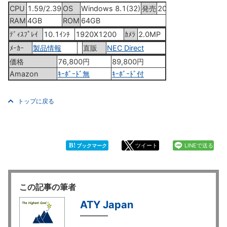
CPU
1.59/2.39
OS
Windows 8.1(32)
発売
2014年6月26日
RAM
4GB
ROM
64GB
ﾃﾞｨｽﾌﾟﾚｲ
10.1ｲﾝﾁ
1920X1200
ｶﾒﾗ
2.0MP
ﾒｰｶｰ
製品情報
直販
NEC Direct
価格
76,800円
89,800円
Amazon
ｷｰﾎﾞｰﾄﾞ無
ｷｰﾎﾞｰﾄﾞ付
トップに戻る
B!
ツイート
LINEで送る
ブックマーク
この記事の筆者
ATY Japan