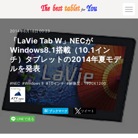
市場動向
2014年6月18日 00:23
「LaVie Tab W」NECが
活用対策と事例
Windows8.1搭載（10.1イン
チ）タブレットの2014年夏モデ
主要機種の比較
ルを発表
ゲーミング
NEC
Windows 8
10インチ
解像度：1920X1200
法人向け
ATY Japan
B!
ツイート
ブックマーク
LINEで送る