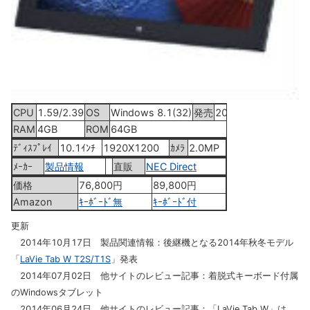
CPU
1.59/2.39
OS
Windows 8.1(32)
発売
2014年6月26日
RAM
4GB
ROM
64GB
ﾃﾞｨｽﾌﾟﾚｲ
10.1ｲﾝﾁ
1920X1200
ｶﾒﾗ
2.0MP
ﾒｰｶｰ
製品情報
直販
NEC Direct
価格
76,800円
89,800円
Amazon
ｷｰﾎﾞｰﾄﾞ無
ｷｰﾎﾞｰﾄﾞ付
更新
2014年10月17日 製品関連情報：後継機となる2014年秋冬モデル
「
LaVie Tab W T2S/T1S
」発表
2014年07月02日 他サイトのレビュー記事：着脱式キーボード付属
のWindowsタブレット
2014年06月24日 他サイトのレビュー記事：「LaVie Tab W」は