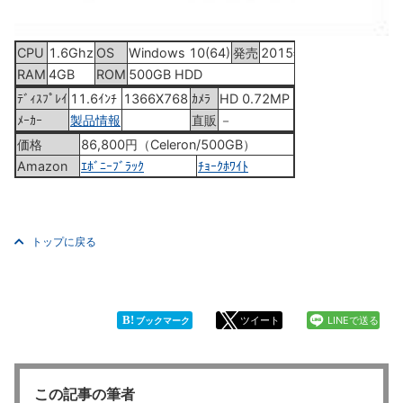
CPU
1.6Ghz
OS
Windows 10(64)
発売
2015年11月6日
RAM
4GB
ROM
500GB HDD
ﾃﾞｨｽﾌﾟﾚｲ
11.6ｲﾝﾁ
1366X768
ｶﾒﾗ
HD 0.72MP
ﾒｰｶｰ
製品情報
直販
－
価格
86,800円（Celeron/500GB）
Amazon
ｴﾎﾞﾆｰﾌﾞﾗｯｸ
ﾁｮｰｸﾎﾜｲﾄ
トップに戻る
B!
ツイート
LINEで送る
ブックマーク
この記事の筆者