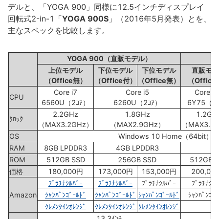
デルと、「YOGA 900」同様に12.5インチディスプレイ
回転式2-in-1「
YOGA 900S
」（2016年5月発表）とを、
主なスペックを比較します。
YOGA 900（直販モデル）
上位モデル
下位モデル
下位モデル
直販モデ
（Office無）
（Office付）
（Office無）
（Offic
Core i7
Core i5
Core m
CPU
6560U（2ｺｱ）
6260U（2ｺｱ）
6Y75（2
2.2GHz
1.8GHz
1.2GH
ｸﾛｯｸ
（MAX3.2GHz）
（MAX2.9GHz）
（MAX3.1
OS
Windows 10 Home（64bit）
RAM
8GB LPDDR3
4GB LPDDR3
ROM
512GB SSD
256GB SSD
512GB 
価格
180,000円
173,000円
153,000円
200,00
ﾌﾟﾗﾁﾅｼﾙﾊﾞｰ
ﾌﾟﾗﾁﾅｼﾙﾊﾞｰ
ﾌﾟﾗﾁﾅｼﾙﾊﾞｰ
ﾌﾟﾗﾁﾅｼﾙﾊ
Amazon
ｼｬﾝﾊﾟﾝｺﾞｰﾙﾄﾞ
ｼｬﾝﾊﾟﾝｺﾞｰﾙﾄﾞ
ｼｬﾝﾊﾟﾝｺﾞｰﾙﾄﾞ
ｼｬﾝﾊﾟﾝｺﾞｰ
ｸﾚﾒﾝﾀｲﾝｵﾚﾝｼﾞ
ｸﾚﾒﾝﾀｲﾝｵﾚﾝｼﾞ
ｸﾚﾒﾝﾀｲﾝｵﾚﾝｼﾞ
13.3ｲﾝﾁ