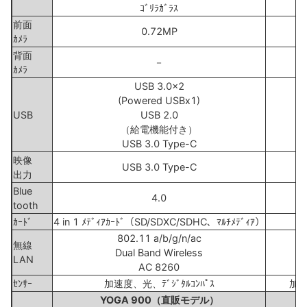
ｺﾞﾘﾗｶﾞﾗｽ
前面
0.72MP
ｶﾒﾗ
背面
－
ｶﾒﾗ
USB 3.0x2
(Powered USBx1)
USB
USB 2.0
（給電機能付き）
USB 3.0 Type-C
映像
USB 3.0 Type-C
出力
Blue
4.0
tooth
ｶｰﾄﾞ
4 in 1 ﾒﾃﾞｨｱｶｰﾄﾞ（SD/SDXC/SDHC、ﾏﾙﾁﾒﾃﾞｨｱ）
802.11 a/b/g/n/ac
無線
Dual Band Wireless
LAN
AC 8260
ｾﾝｻｰ
加速度、光、ﾃﾞｼﾞﾀﾙｺﾝﾊﾟｽ
加速
YOGA 900（直販モデル）