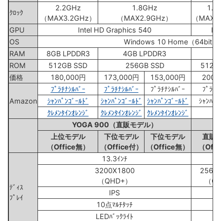
2.2GHz
1.8GHz
1.2
ｸﾛｯｸ
（MAX3.2GHz）
（MAX2.9GHz）
（MAX3
GPU
Intel HD Graphics 540
In
OS
Windows 10 Home（64bit）
RAM
8GB LPDDR3
4GB LPDDR3
ROM
512GB SSD
256GB SSD
512G
価格
180,000円
173,000円
153,000円
200,
ﾌﾟﾗﾁﾅｼﾙﾊﾞｰ
ﾌﾟﾗﾁﾅｼﾙﾊﾞｰ
ﾌﾟﾗﾁﾅｼﾙﾊﾞｰ
ﾌﾟﾗﾁﾅ
Amazon
ｼｬﾝﾊﾟﾝｺﾞｰﾙﾄﾞ
ｼｬﾝﾊﾟﾝｺﾞｰﾙﾄﾞ
ｼｬﾝﾊﾟﾝｺﾞｰﾙﾄﾞ
ｼｬﾝﾊﾟﾝ
ｸﾚﾒﾝﾀｲﾝｵﾚﾝｼﾞ
ｸﾚﾒﾝﾀｲﾝｵﾚﾝｼﾞ
ｸﾚﾒﾝﾀｲﾝｵﾚﾝｼﾞ
YOGA 900（直販モデル）
上位モデル
下位モデル
下位モデル
直販
（Office無）
（Office付）
（Office無）
（Off
13.3ｲﾝﾁ
3200X1800
2560
（QHD+）
（Q
ﾃﾞｨｽ
IPS
ﾌﾟﾚｲ
10点ﾏﾙﾁﾀｯﾁ
LEDﾊﾞｯｸﾗｲﾄ