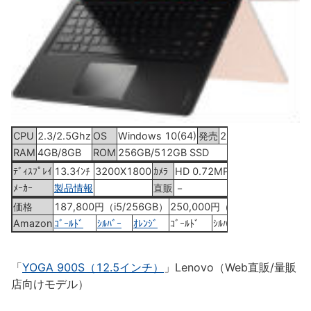
CPU
2.3/2.5Ghz
OS
Windows 10(64)
発売
2015年12月4日
RAM
4GB/8GB
ROM
256GB/512GB SSD
ﾃﾞｨｽﾌﾟﾚｲ
13.3ｲﾝﾁ
3200X1800
ｶﾒﾗ
HD 0.72MP
ﾒｰｶｰ
製品情報
直販
－
価格
187,800円（i5/256GB）
250,000円（i7/512GB）
Amazon
ｺﾞｰﾙﾄﾞ
ｼﾙﾊﾞｰ
ｵﾚﾝｼﾞ
ｺﾞｰﾙﾄﾞ
ｼﾙﾊﾞｰ
ｵﾚﾝｼﾞ
「
YOGA 900S（12.5インチ）
」Lenovo（Web直販/量販
店向けモデル）