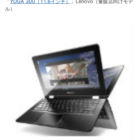
「
YOGA 300（11.6インチ）
」Lenovo（量販店向けモデ
ル）