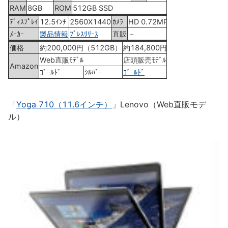
RAM
8GB
ROM
512GB SSD
ﾃﾞｨｽﾌﾟﾚｲ
12.5ｲﾝﾁ
2560X1440
ｶﾒﾗ
HD 0.72MP
ﾒｰｶｰ
製品情報
ﾌﾟﾚｽﾘﾘｰｽ
直販
－
価格
約200,000円（512GB）
約184,800円（256GB）
Web直販ﾓﾃﾞﾙ
店頭販売ﾓﾃﾞﾙ
Amazon
ｺﾞｰﾙﾄﾞ
ｼﾙﾊﾞｰ
ｺﾞｰﾙﾄﾞ
ｼﾙﾊﾞｰ
「
Yoga 710（11.6インチ）
」Lenovo（Web直販モデ
ル）