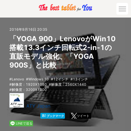
市場動向
2016年9月16日 20:35
「YOGA 900」LenovoがWin10
活用対策と事例
搭載13.3インチ回転式2-in-1の
直販モデル強化、「YOGA
主要機種の比較
900S」と比較
ゲーミング
Lenovo
Windows 10
12インチ
13インチ
解像度：1920X1080
解像度：2560X1440
法人向け
解像度：3200X1800
ATY Japan
B!
ツイート
ブックマーク
LINEで送る