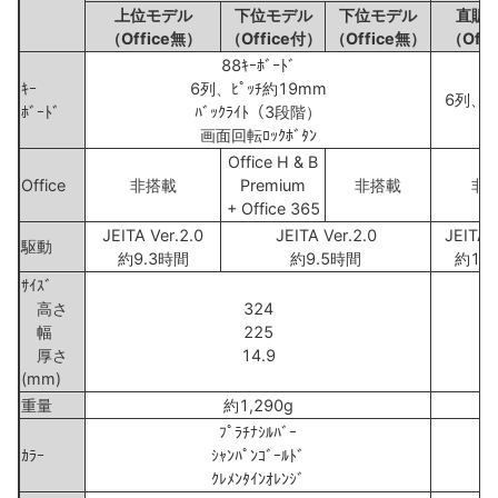
上位モデル
下位モデル
下位モデル
直販
（Office無）
（Office付）
（Office無）
（Off
88ｷｰﾎﾞｰﾄﾞ
ｷｰ
6列、ﾋﾟｯﾁ約19mm
6列、ﾋﾟ
ﾎﾞｰﾄﾞ
ﾊﾞｯｸﾗｲﾄ（3段階）
画面回転ﾛｯｸﾎﾞﾀﾝ
Office H & B
Office
非搭載
Premium
非搭載
非
+ Office 365
JEITA Ver.2.0
JEITA Ver.2.0
JEITA 
駆動
約9.3時間
約9.5時間
約12
ｻｲｽﾞ
高さ
324
幅
225
厚さ
14.9
(mm)
重量
約1,290g
ﾌﾟﾗﾁﾅｼﾙﾊﾞｰ
ｶﾗｰ
ｼｬﾝﾊﾟﾝｺﾞｰﾙﾄﾞ
ｸﾚﾒﾝﾀｲﾝｵﾚﾝｼﾞ