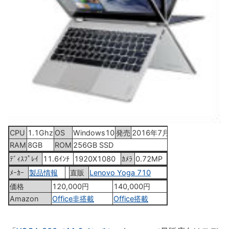
CPU
1.1Ghz
OS
Windows10
発売
2016年7月20日
RAM
8GB
ROM
256GB SSD
ﾃﾞｨｽﾌﾟﾚｲ
11.6ｲﾝﾁ
1920X1080
ｶﾒﾗ
0.72MP
ﾒｰｶｰ
製品情報
直販
Lenovo Yoga 710
価格
120,000円
140,000円
Amazon
Office非搭載
Office搭載