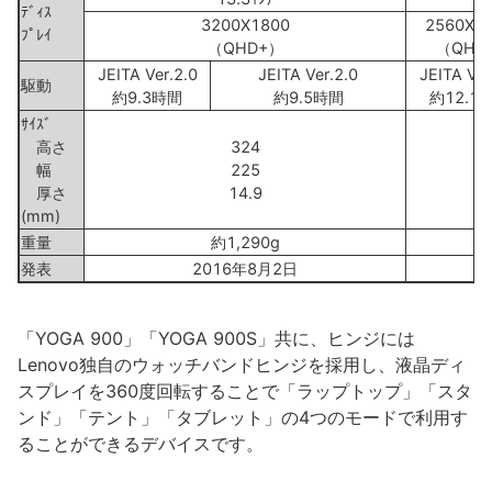
ﾃﾞｨｽ
3200X1800
2560X1
ﾌﾟﾚｲ
（QHD+）
（QHD
JEITA Ver.2.0
JEITA Ver.2.0
JEITA Ver
駆動
約9.3時間
約9.5時間
約12.1
ｻｲｽﾞ
高さ
324
幅
225
厚さ
14.9
(mm)
重量
約1,290g
発表
2016年8月2日
2
「YOGA 900」「YOGA 900S」共に、ヒンジには
Lenovo独自のウォッチバンドヒンジを採用し、液晶ディ
スプレイを360度回転することで「ラップトップ」「スタ
ンド」「テント」「タブレット」の4つのモードで利用す
ることができるデバイスです。