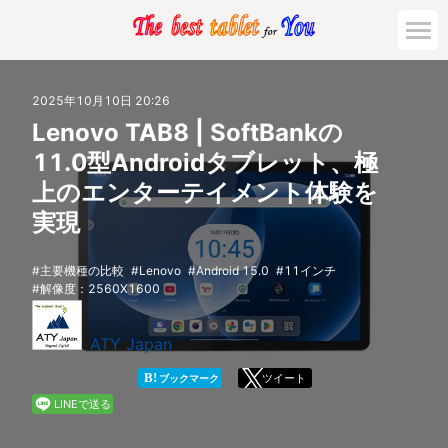
市場動向
2025年10月10日 20:26
Lenovo TAB8 | SoftBankの
活用対策と事例
11.0型Androidタブレット、極
上のエンターテイメント体験を
主要機種の比較
実現
ゲーミング
主要機種の比較
Lenovo
Android 15.0
11インチ
解像度：2560X1600
法人向け
ATY Japan
B!
ツイート
ブックマーク
LINEで送る