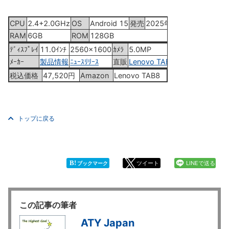
CPU
2.4+2.0GHz
OS
Android 15
発売
2025年10月17日
RAM
6GB
ROM
128GB
ﾃﾞｨｽﾌﾟﾚｲ
11.0ｲﾝﾁ
2560x1600
ｶﾒﾗ
5.0MP
ﾒｰｶｰ
製品情報
ﾆｭｰｽﾘﾘｰｽ
直販
Lenovo TAB8
税込価格
47,520円
Amazon
Lenovo TAB8
トップに戻る
B!
ツイート
LINEで送る
ブックマーク
この記事の筆者
ATY Japan