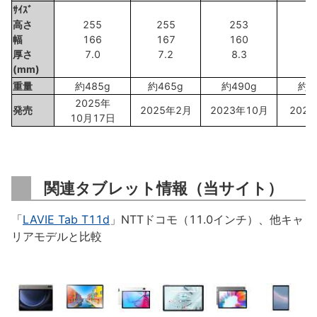
ｻｲｽﾞ
高さ
255
255
253
2
幅
166
167
160
1
厚さ
7.0
7.2
8.3
8
(mm)
重量
約485g
約465g
約490g
約4
2025年
発売
2025年2月
2023年10月
202
10月17日
関連タブレット情報（当サイト）
「
LAVIE Tab T11d
」NTTドコモ（11.0インチ）、他キャ
リアモデルと比較