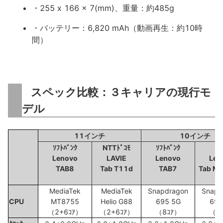
・255 x 166 x 7(mm)、重量：約485g
・バッテリー：6,820 mAh（動画再生：約10時
間）
スペック比較：３キャリアの現行モ
デル
11インチ
10インチ
ｿﾌﾄﾊﾞﾝｸ
NTTﾄﾞｺﾓ
ｿﾌﾄﾊﾞﾝｸ
a
Lenovo
LAVIE
Lenovo
Len
TAB8
Tab T11d
TAB7
Tab M
MediaTek
MediaTek
Snapdragon
Snapd
CPU
MT8755
Helio G88
695 5G
695
（2+6ｺｱ）
（2+6ｺｱ）
（8ｺｱ）
（8