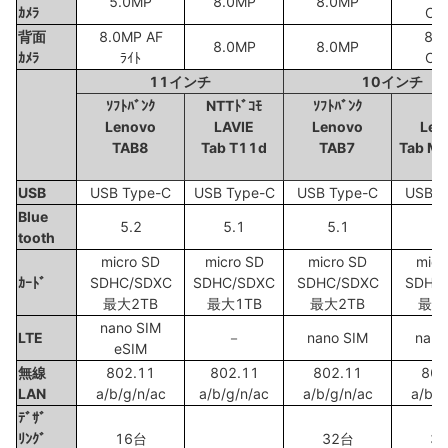
5.0MP
8.0MP
8.0MP
ｶﾒﾗ
CM
背面
8.0MP AF
8.
8.0MP
8.0MP
ｶﾒﾗ
ﾗｲﾄ
CM
11インチ
10インチ
ｿﾌﾄﾊﾞﾝｸ
NTTﾄﾞｺﾓ
ｿﾌﾄﾊﾞﾝｸ
a
Lenovo
LAVIE
Lenovo
Len
TAB8
Tab T11d
TAB7
Tab M
USB
USB Type-C
USB Type-C
USB Type-C
USB T
Blue
5.2
5.1
5.1
5
tooth
micro SD
micro SD
micro SD
micr
ｶｰﾄﾞ
SDHC/SDXC
SDHC/SDXC
SDHC/SDXC
SDHC
最大2TB
最大1TB
最大2TB
最大
nano SIM
LTE
－
nano SIM
nano
eSIM
無線
802.11
802.11
802.11
802
LAN
a/b/g/n/ac
a/b/g/n/ac
a/b/g/n/ac
a/b/g
ﾃﾞｻﾞ
ﾘﾝｸﾞ
16台
32台
3