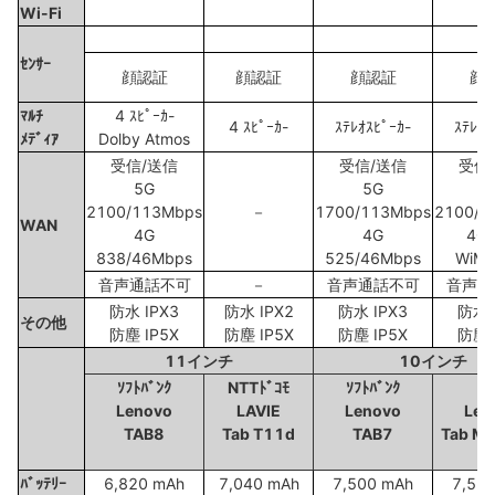
Wi-Fi
G
ｾﾝｻｰ
顔認証
顔認証
顔認証
顔
ﾏﾙﾁ
4 ｽﾋﾟｰｶ-
4 ｽﾋﾟｰｶ-
ｽﾃﾚｵｽﾋﾟｰｶ-
ｽﾃﾚｵｽ
ﾒﾃﾞｨｱ
Dolby Atmos
受信/送信
受信/送信
受信
5G
5G
5
2100/113Mbps
－
1700/113Mbps
2100/2
WAN
4G
4G
4G 
838/46Mbps
525/46Mbps
WiMA
音声通話不可
－
音声通話不可
音声通
防水 IPX3
防水 IPX2
防水 IPX3
防水 
その他
防塵 IP5X
防塵 IP5X
防塵 IP5X
防塵 
11インチ
10インチ
ｿﾌﾄﾊﾞﾝｸ
NTTﾄﾞｺﾓ
ｿﾌﾄﾊﾞﾝｸ
a
Lenovo
LAVIE
Lenovo
Len
TAB8
Tab T11d
TAB7
Tab M
ﾊﾞｯﾃﾘｰ
6,820 mAh
7,040 mAh
7,500 mAh
7,50