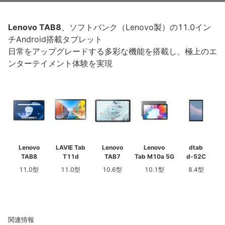
Lenovo TAB8
、ソフトバンク（Lenovo製）の11.0イン
チAndroid搭載タブレット
日常をアップグレードする多彩な機能を搭載し、極上のエ
ンターテイメント体験を実現
Lenovo
LAVIE Tab
Lenovo
Lenovo
dtab
TAB8
T11d
TAB7
Tab M10a 5G
d-52C
11.0型
11.0型
10.6型
10.1型
8.4型
関連情報