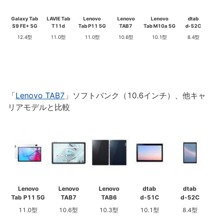
Galaxy Tab
LAVIE Tab
Lenovo
Lenovo
Lenovo
dtab
S9 FE+ 5G
T11d
Tab P11 5G
TAB7
Tab M10a 5G
d-52C
12.4型
11.0型
11.0型
10.6型
10.1型
8.4型
「
Lenovo TAB7
」ソフトバンク（10.6インチ）、他キャ
リアモデルと比較
Lenovo
Lenovo
Lenovo
dtab
dtab
Tab P11 5G
TAB7
TAB6
d-51C
d-52C
11.0型
10.6型
10.3型
10.1型
8.4型