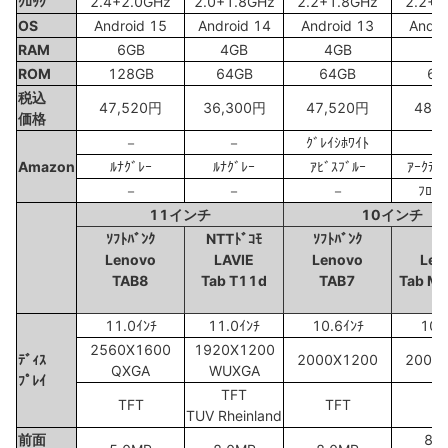
ｸﾛｯｸ
2.4+2.0GHz
2.0+1.8GHz
2.2+1.8GHz
2.2+1
OS
Android 15
Android 14
Android 13
Andro
RAM
6GB
4GB
4GB
4
ROM
128GB
64GB
64GB
64
税込
47,520円
36,300円
47,520円
48,
価格
－
－
ｸﾞﾚｲｼﾎﾜｲﾄ
Amazon
ﾙﾅｸﾞﾚｰ
ﾙﾅｸﾞﾚｰ
ｱﾋﾞｽﾌﾞﾙｰ
ｱｰｸﾃｨ
－
－
－
ﾌﾛｽﾄ
11インチ
10インチ
ｿﾌﾄﾊﾞﾝｸ
NTTﾄﾞｺﾓ
ｿﾌﾄﾊﾞﾝｸ
a
Lenovo
LAVIE
Lenovo
Len
TAB8
Tab T11d
TAB7
Tab M
11.0ｲﾝﾁ
11.0ｲﾝﾁ
10.6ｲﾝﾁ
10.
2560X1600
1920X1200
ﾃﾞｨｽ
2000X1200
2000
QXGA
WUXGA
ﾌﾟﾚｲ
TFT
TFT
TFT
I
TUV Rheinland
前面
8.