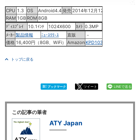
CPU
1.3
OS
Android4.4
発売
2014年12月12日
RAM
1GB
ROM
8GB
ﾃﾞｨｽﾌﾟﾚｲ
10.1ｲﾝﾁ
1024X600
ｶﾒﾗ
0.3MP
ﾒｰｶｰ
製品情報
ﾆｭｰｽﾘﾘ-ｽ
直販
－
価格
16,400円（8GB、WiFi）
Amazon
KPD103R
トップに戻る
B!
ツイート
LINEで送る
ブックマーク
この記事の筆者
ATY Japan