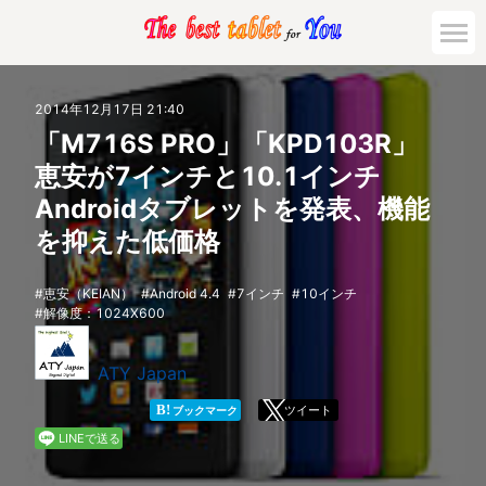
市場動向
2014年12月17日 21:40
「M716S PRO」「KPD103R」
活用対策と事例
恵安が7インチと10.1インチ
Androidタブレットを発表、機能
主要機種の比較
を抑えた低価格
ゲーミング
恵安（KEIAN）
Android 4.4
7インチ
10インチ
解像度：1024X600
法人向け
ATY Japan
B!
ツイート
ブックマーク
LINEで送る