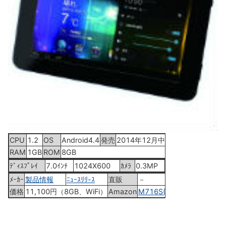
CPU
1.2
OS
Android4.4
発売
2014年12月中旬
RAM
1GB
ROM
8GB
ﾃﾞｨｽﾌﾟﾚｲ
7.0ｲﾝﾁ
1024X600
ｶﾒﾗ
0.3MP
ﾒｰｶｰ
製品情報
ﾆｭｰｽﾘﾘ-ｽ
直販
－
価格
11,100円（8GB、WiFi）
Amazon
M716S(16GB)