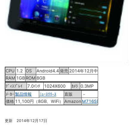
CPU
1.2
OS
Android4.4
発売
2014年12月中旬
RAM
1GB
ROM
8GB
ﾃﾞｨｽﾌﾟﾚｲ
7.0ｲﾝﾁ
1024X600
ｶﾒﾗ
0.3MP
ﾒｰｶｰ
製品情報
ﾆｭｰｽﾘﾘ-ｽ
直販
－
価格
11,100円（8GB、WiFi）
Amazon
M716S(16GB)
更新 2014年12月17日