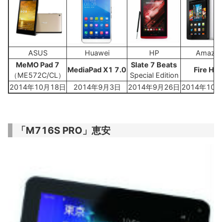
ASUS
Huawei
HP
Amazo
MeMO Pad 7
Slate 7 Beats
MediaPad X1 7.0
Fire HD 
（ME572C/CL）
Special Edition
2014年10月18日
2014年9月3日
2014年9月26日
2014年10
「M716S PRO」恵安