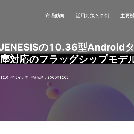
市場動向
活用対策と事例
主要
JENESISの10.36型Android
水防塵対応のフラッグシップモデ
 12.0
10インチ
解像度：2000X1200