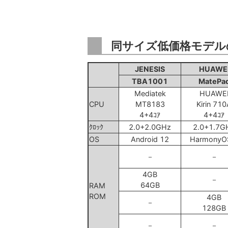
同サイズ低価格モデル
JENESIS
HUAWE
TBA1001
MatePa
Mediatek
HUAWE
CPU
MT8183
Kirin 71
4+4ｺｱ
4+4ｺｱ
ｸﾛｯｸ
2.0+2.0GHz
2.0+1.7G
OS
Android 12
HarmonyO
－
－
4GB
－
64GB
RAM
ROM
4GB
－
128GB
－
－