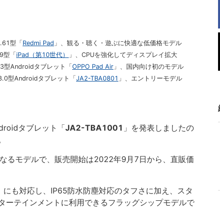
.61型「
Redmi Pad
」、観る・聴く・遊ぶに快適な低価格モデル
.9型「
iPad（第10世代）
」、CPUを強化してディスプレイ拡大
3型Androidタブレット「
OPPO Pad Air
」、国内向け初のモデル
.0型Androidタブレット「
JA2-TBA0801
」、エントリーモデル
droidタブレット「
JA2-TBA1001
」を発表しましたの
。
となるモデルで、販売開始は2022年9月7日から、直販価
びき）にも対応し、IP65防水防塵対応のタフさに加え、スタ
ターテインメントに利用できるフラッグシップモデルで