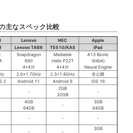
の主なスペック比較
I
Lenovo
NEC
Apple
d
Lenovo TAB6
TE510/KAS
iPad
I
Snapdragon
Mediatek
A13 Bionic
0A
690
Helio P22T
(64bit)
4+4ｺｱ
4+4ｺｱ
Neural Engine
Hz
2.0+1.7GHz
2.3+1.8GHz
非公開
S 2
Android 11
Android 9
iOS 16
2GB
－
－
32GB
4GB
3GB
－
64GB
64GB
－
－
－
3GB
－
－