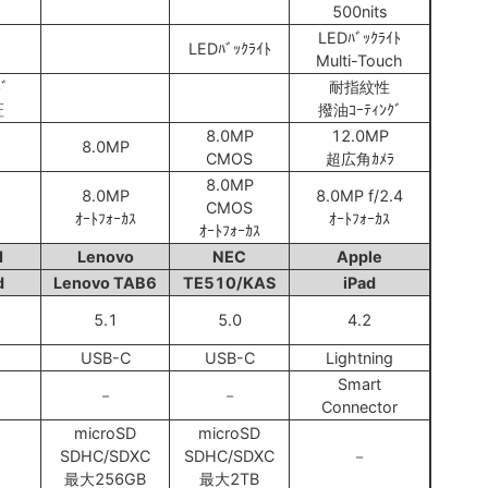
500nits
LEDﾊﾞｯｸﾗｲﾄ
LEDﾊﾞｯｸﾗｲﾄ
Multi-Touch
ﾄﾞ
耐指紋性
証
撥油ｺｰﾃｨﾝｸﾞ
8.0MP
12.0MP
8.0MP
CMOS
超広角ｶﾒﾗ
8.0MP
8.0MP
8.0MP f/2.4
CMOS
ｵｰﾄﾌｫｰｶｽ
ｵｰﾄﾌｫｰｶｽ
ｵｰﾄﾌｫｰｶｽ
I
Lenovo
NEC
Apple
d
Lenovo TAB6
TE510/KAS
iPad
5.1
5.0
4.2
USB-C
USB-C
Lightning
Smart
－
－
Connector
microSD
microSD
SDHC/SDXC
SDHC/SDXC
－
最大256GB
最大2TB