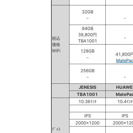
32GB
－
－
64GB
39,800円
－
税込
TBA1001
価格
WiFi
128GB
41,800
－
MatePa
256GB
－
－
JENESIS
HUAWE
TBA1001
MatePa
10.36ｲﾝﾁ
10.4ｲﾝﾁ
IPS
IPS
2000x1200
2000x12
ﾃﾞｨｽ