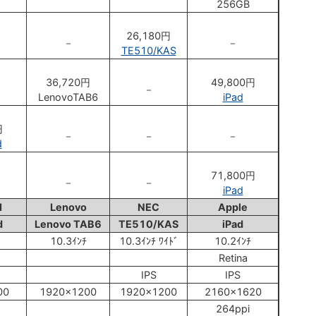
256GB
26,180円
－
－
TE510/KAS
36,720円
49,800円
－
LenovoTAB6
iPad
円
－
－
－
d
71,800円
－
－
iPad
I
Lenovo
NEC
Apple
d
Lenovo TAB6
TE510/KAS
iPad
10.3ｲﾝﾁ
10.3ｲﾝﾁ ﾜｲﾄﾞ
10.2ｲﾝﾁ
Retina
IPS
IPS
00
1920x1200
1920x1200
2160x1620
264ppi