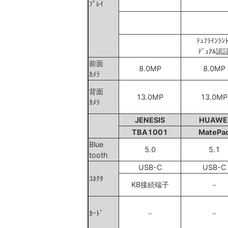
ﾌﾟﾚｲ
ﾃｭﾌﾗｲﾝﾗﾝ
ﾃﾞｭｱﾙ認
前面
8.0MP
8.0MP
ｶﾒﾗ
背面
13.0MP
13.0MP
ｶﾒﾗ
JENESIS
HUAWE
TBA1001
MatePa
Blue
5.0
5.1
tooth
USB-C
USB-C
ｺﾈｸﾀ
KB接続端子
－
ｶｰﾄﾞ
－
－