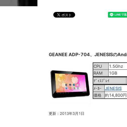
GEANEE ADP-704、JENESISのA
CPU
1.5Ghz
RAM
1GB
ﾃﾞｨｽﾌﾟﾚｲ
ﾒｰｶｰ
JENESIS
価格
約14,800円
更新：2013年3月1日