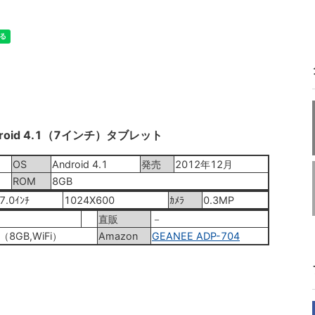
ndroid 4.1（7インチ）タブレット
OS
Android 4.1
発売
2012年12月
ROM
8GB
7.0ｲﾝﾁ
1024X600
ｶﾒﾗ
0.3MP
直販
－
（8GB,WiFi）
Amazon
GEANEE ADP-704