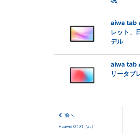
現
aiwa ta
レット、
デル
aiwa ta
リータブ
前へ
Huawei GT01（au）