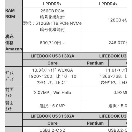
LPDDR5x
LPDDR4x
RAM
256GB PCIe
ROM
暗号化機能付
128GB eMM
選択：512GB/1TB PCIe NVMe
暗号化機能付
税込
価格
600,710円～
246,070円
Amazon
LIFEBOOK U5313X/A
LIFEBOOK U31
Core
Pentium
Ce
13.3ｲﾝﾁ ﾜｲﾄﾞ WUXGA
11.6ｲﾝﾁ ﾜｲﾄﾞ
ﾃﾞｨｽ
1920x1200、比 16：10
1366x768、比 
ﾌﾟﾚｲ
ｱﾝﾁｸﾞﾚｱ、LEDﾊﾞ
ｱﾝﾁｸﾞﾚｱ、LEDﾊﾞ
前面
2.07MP、Win Hello
0.92MP
ｶﾒﾗ
背面
選択：5.0MP
選択：5.0M
ｶﾒﾗ
LIFEBOOK U5313X/A
LIFEBOOK U31
Core
Pentium
Ce
USB3.2-C x2
USB3.2-C x