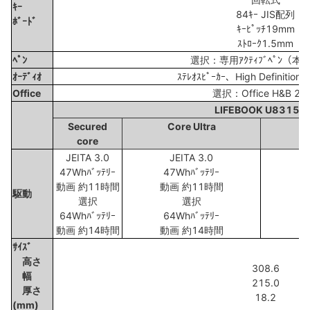
ｷｰ
84ｷｰ JIS配列
ﾎﾞｰﾄﾞ
ｷｰﾋﾟｯﾁ19mm
ｽﾄﾛｰｸ1.5mm
ﾍﾟﾝ
選択：専用ｱｸﾃｨﾌﾞﾍﾟﾝ（
ｵｰﾃﾞｨｵ
ｽﾃﾚｵｽﾋﾟｰｶｰ、High Definition、
Office
選択：Office H&B 20
LIFEBOOK U8315X
Secured
Core Ultra
core
JEITA 3.0
JEITA 3.0
47Whﾊﾞｯﾃﾘｰ
47Whﾊﾞｯﾃﾘｰ
4
動画 約11時間
動画 約11時間
駆動
選択
選択
64Whﾊﾞｯﾃﾘｰ
64Whﾊﾞｯﾃﾘｰ
6
動画 約14時間
動画 約14時間
動
ｻｲｽﾞ
高さ
308.6
幅
215.0
厚さ
18.2
(mm)