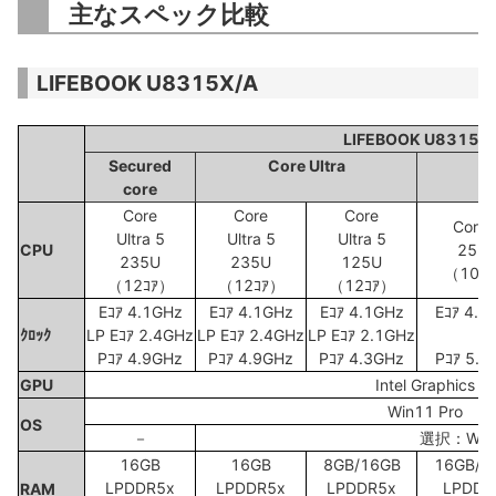
主なスペック比較
LIFEBOOK U8315X/A
LIFEBOOK U8315X
Secured
Core Ultra
core
Core
Core
Core
Core 
Ultra 5
Ultra 5
Ultra 5
CPU
250
235U
235U
125U
（10ｺ
（12ｺｱ）
（12ｺｱ）
（12ｺｱ）
Eｺｱ 4.1GHz
Eｺｱ 4.1GHz
Eｺｱ 4.1GHz
Eｺｱ 4.0
ｸﾛｯｸ
LP Eｺｱ 2.4GHz
LP Eｺｱ 2.4GHz
LP Eｺｱ 2.1GHz
Pｺｱ 4.9GHz
Pｺｱ 4.9GHz
Pｺｱ 4.3GHz
Pｺｱ 5.4
GPU
Intel Graphics
Win11 Pro
OS
－
選択：Win1
16GB
16GB
8GB/16GB
16GB/3
LPDDR5x
LPDDR5x
LPDDR5x
LPDDR
RAM