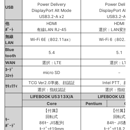
Power Delivery
Power Delive
USB
DisplayPort Alt Mode
DisplayPort Alt
USB3.2-A x2
USB3.2-A x
他
HDMI
HDMI
ﾎﾟｰﾄ
有線LAN RJ-45
選択：LAN変換ｱﾀ
無線
Wi-Fi 6E（802.11ax）
Wi-Fi 6（802.1
LAN
Blue
5.4
5.1
tooth
WAN
選択：LTE
選択：LTE
ｶｰﾄﾞ
micro SD
－
ｽﾛｯﾄ
TCG Ver2.0準拠、顔認証
Intel PTT、
ｾｷｭﾘﾃｨ
選択：指紋認証
選択：指紋認
LIFEBOOK U5313X/A
LIFEBOOK U31
Core
Pentium
Ce
【付属】
【付属】
回転式
回転式
ｷｰ
86ｷｰ JIS配列
84ｷｰ JIS配
ﾎﾞｰﾄﾞ
ｷｰﾋﾟｯﾁ19mm
ｷｰﾋﾟｯﾁ18.25