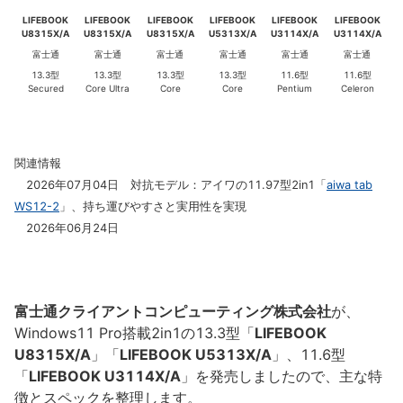
LIFEBOOK
LIFEBOOK
LIFEBOOK
LIFEBOOK
LIFEBOOK
LIFEBOOK
U8315X/A
U8315X/A
U8315X/A
U5313X/A
U3114X/A
U3114X/A
富士通
富士通
富士通
富士通
富士通
富士通
13.3型
13.3型
13.3型
13.3型
11.6型
11.6型
Secured
Core Ultra
Core
Core
Pentium
Celeron
関連情報
2026年07月04日 対抗モデル：アイワの11.97型2in1「
aiwa tab
WS12-2
」、持ち運びやすさと実用性を実現
2026年06月24日
富士通クライアントコンピューティング株式会社
が、
Windows11 Pro搭載2in1の13.3型「
LIFEBOOK
U8315X/A
」「
LIFEBOOK U5313X/A
」、11.6型
「
LIFEBOOK U3114X/A
」を発売しましたので、主な特
徴とスペックを整理します。