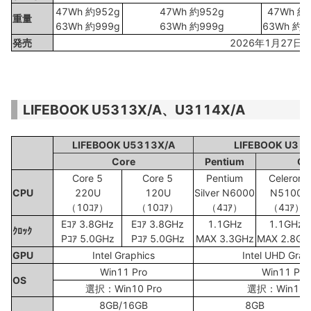
47Wh 約952g
47Wh 約952g
47Wh 約
重量
63Wh 約999g
63Wh 約999g
63Wh 約1
発売
2026年1月27日
LIFEBOOK U5313X/A、U3114X/A
LIFEBOOK U5313X/A
LIFEBOOK U31
Core
Pentium
Ce
Core 5
Core 5
Pentium
Celeron
CPU
220U
120U
Silver N6000
N5100
（10ｺｱ）
（10ｺｱ）
（4ｺｱ）
（4ｺｱ）
Eｺｱ 3.8GHz
Eｺｱ 3.8GHz
1.1GHz
1.1GHz
ｸﾛｯｸ
Pｺｱ 5.0GHz
Pｺｱ 5.0GHz
MAX 3.3GHz
MAX 2.8GH
GPU
Intel Graphics
Intel UHD Grap
Win11 Pro
Win11 Pro
OS
選択：Win10 Pro
選択：Win10 P
8GB/16GB
8GB