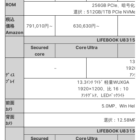
ROM
256GB PCIe、暗号化
選択：512GB/1TB PCIe NV
税込
価格
791,010円～
630,630円～
Amazon
LIFEBOOK U8315X
Secured
Core Ultra
core
13.3
－
1920
ｱﾝﾁｸ
ﾃﾞｨｽ
ﾌﾟﾚｲ
13.3ｲﾝﾁ ﾜｲﾄﾞ 軽量WUXGA
1920x1200、比 16：10
ｱﾝﾁｸﾞﾚｱ、LEDﾊﾞｯｸﾗｲﾄ
前面
5.0MP、Win Hello
ｶﾒﾗ
背面
選択：12.58MP
ｶﾒﾗ
LIFEBOOK U8315X
Secured
Core Ultra