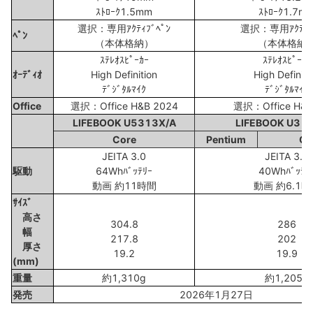
ｽﾄﾛｰｸ1.5mm
ｽﾄﾛｰｸ1.7m
選択：専用ｱｸﾃｨﾌﾞﾍﾟﾝ
選択：専用ｱｸﾃｨﾌ
ﾍﾟﾝ
（本体格納）
（本体格納
ｽﾃﾚｵｽﾋﾟｰｶｰ
ｽﾃﾚｵｽﾋﾟｰｶｰ
ｵｰﾃﾞｨｵ
High Definition
High Definiti
ﾃﾞｼﾞﾀﾙﾏｲｸ
ﾃﾞｼﾞﾀﾙﾏｲｸ
Office
選択：Office H&B 2024
選択：Office H&B
LIFEBOOK U5313X/A
LIFEBOOK U31
Core
Pentium
Ce
JEITA 3.0
JEITA 3.0
駆動
64Whﾊﾞｯﾃﾘｰ
40Whﾊﾞｯﾃﾘ
動画 約11時間
動画 約6.1時
ｻｲｽﾞ
高さ
304.8
286
幅
217.8
202
厚さ
19.2
19.9
(mm)
重量
約1,310g
約1,205g
発売
2026年1月27日