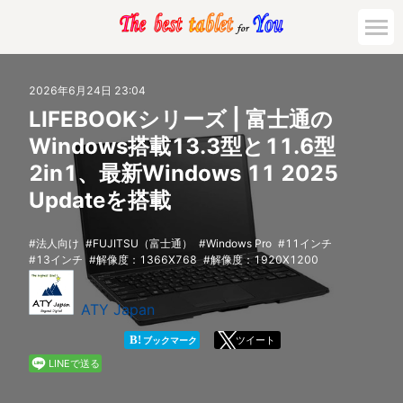
市場動向
2026年6月24日 23:04
LIFEBOOKシリーズ | 富士通の
活用対策と事例
Windows搭載13.3型と11.6型
2in1、最新Windows 11 2025
主要機種の比較
Updateを搭載
ゲーミング
法人向け
FUJITSU（富士通）
Windows Pro
11インチ
13インチ
解像度：1366X768
解像度：1920X1200
法人向け
ATY Japan
B!
ツイート
ブックマーク
LINEで送る