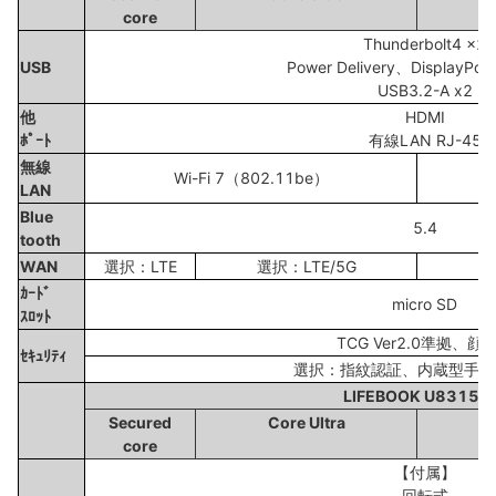
core
Thunderbolt4 x2
USB
Power Delivery、DisplayPort
USB3.2-A x2
他
HDMI
ﾎﾟｰﾄ
有線LAN RJ-45
無線
Wi-Fi 7（802.11be）
LAN
Blue
5.4
tooth
WAN
選択：LTE
選択：LTE/5G
選
ｶｰﾄﾞ
micro SD
ｽﾛｯﾄ
TCG Ver2.0準拠、顔
ｾｷｭﾘﾃｨ
選択：指紋認証、内蔵型手の
LIFEBOOK U8315X
Secured
Core Ultra
core
【付属】
回転式