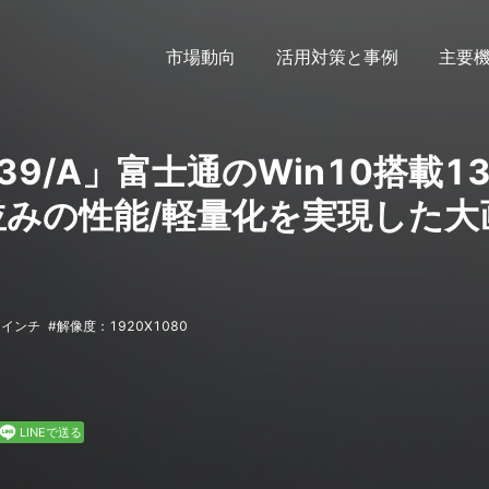
市場動向
活用対策と事例
主要
739/A」富士通のWin10搭載13
並みの性能/軽量化を実現した大
3インチ
解像度：1920X1080
LINEで送る