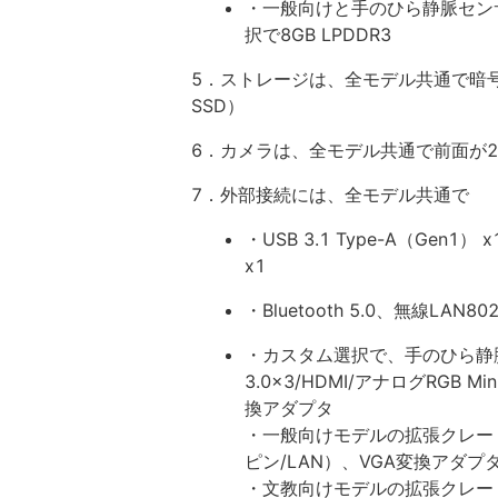
・一般向けと手のひら静脈センサー
択で8GB LPDDR3
5．ストレージは、全モデル共通で暗号化
SSD）
6．カメラは、全モデル共通で前面が2.0
7．外部接続には、全モデル共通で
・USB 3.1 Type-A（Gen1） x
x1
・Bluetooth 5.0、無線LAN802
・カスタム選択で、
手のひら静
3.0x3/HDMI/アナログRGB M
換アダプタ
・一般向けモデルの拡張クレードル（US
ピン/LAN）、VGA変換アダ
・文教向けモデルの拡張クレードル（US