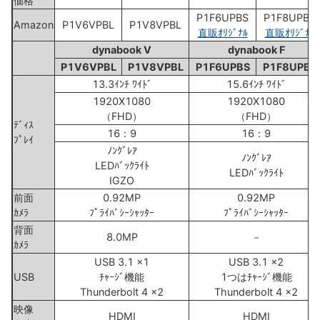
価格
P1F6UPBS
P1F8UPBS
Amazon
P1V6VPBL
P1V8VPBL
直販ｵﾘｼﾞﾅﾙ
直販ｵﾘｼﾞﾅﾙ
dynabook V
dynabook F
P1V6VPBL
P1V8VPBL
P1F6UPBS
P1F8UPBS
13.3ｲﾝﾁ ﾜｲﾄﾞ
15.6ｲﾝﾁ ﾜｲﾄﾞ
1920X1080
1920X1080
（FHD）
（FHD）
ﾃﾞｨｽ
16：9
16：9
ﾌﾟﾚｲ
ﾉﾝｸﾞﾚｱ
ﾉﾝｸﾞﾚｱ
LEDﾊﾞｯｸﾗｲﾄ
LEDﾊﾞｯｸﾗｲﾄ
IGZO
前面
0.92MP
0.92MP
ｶﾒﾗ
ﾌﾟﾗｲﾊﾞｼｰｼｬｯﾀｰ
ﾌﾟﾗｲﾊﾞｼｰｼｬｯﾀｰ
背面
8.0MP
－
ｶﾒﾗ
USB 3.1 x1
USB 3.1 x2
USB
ﾁｬｰｼﾞ機能
1つはﾁｬｰｼﾞ機能
Thunderbolt 4 x2
Thunderbolt 4 x2
映像
HDMI
HDMI