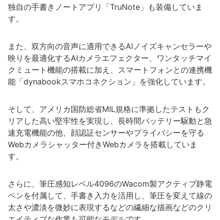
独自の手書きノートアプリ「TruNote」も装備していま
す。
また、双方向の音声に適用できるAIノイズキャンセラーや
映りを最適化するAIカメラエフェクター、ワンタッチマイ
クミュート機能の搭載に加え、スマートフォンとの連携機
能「dynabookスマホコネクション」を強化しています。
そして、アメリカ国防総省MIL規格に準拠したテストもク
リアした高い堅牢性を実現し、長時間バッテリー駆動と急
速充電機能の他、顔認証センサーやプライバシーを守る
Webカメラシャッター付きWebカメラを搭載していま
す。
さらに、筆圧感知レベル4096のWacom製アクティブ静電
ペンを付属して、手書き入力を活用し、筆圧を変えて線の
太さや濃淡を微妙に表現するなどの繊細な描画などのクリ
エイティブな作業も可能なモデルです。