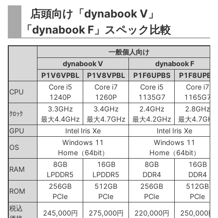
店頭向け「dynabook V」
「dynabook F」スペック比較
一般個人向け
dynabook V
dynabook F
P1V6VPBL
P1V8VPBL
P1F6UPBS
P1F8UPBS
Core i5
Core i7
Core i5
Core i7
CPU
1240P
1260P
1135G7
1165G7
3.3GHz
3.4GHz
2.4GHz
2.8GHz
ｸﾛｯｸ
最大4.4GHz
最大4.7GHz
最大4.2GHz
最大4.7GHz
GPU
Intel Iris Xe
Intel Iris Xe
Windows 11
Windows 11
OS
Home（64bit）
Home（64bit）
8GB
16GB
8GB
16GB
RAM
LPDDR5
LPDDR5
DDR4
DDR4
256GB
512GB
256GB
512GB
ROM
PCIe
PCIe
PCIe
PCIe
税込
245,000円
275,000円
220,000円
250,000円