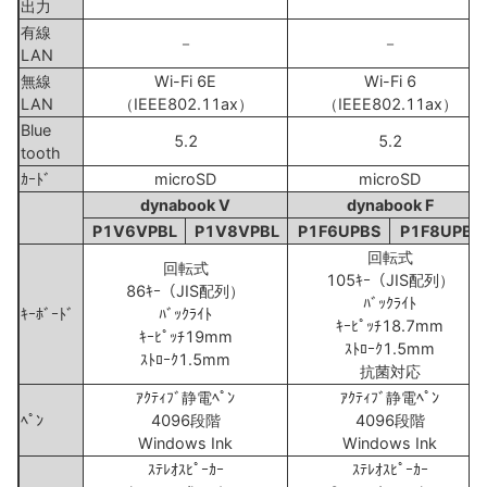
出力
有線
－
－
LAN
無線
Wi-Fi 6E
Wi-Fi 6
LAN
（IEEE802.11ax）
（IEEE802.11ax）
Blue
5.2
5.2
tooth
ｶｰﾄﾞ
microSD
microSD
dynabook V
dynabook F
P1V6VPBL
P1V8VPBL
P1F6UPBS
P1F8UPBS
回転式
回転式
105ｷｰ（JIS配列）
86ｷｰ（JIS配列）
ﾊﾞｯｸﾗｲﾄ
ｷｰﾎﾞｰﾄﾞ
ﾊﾞｯｸﾗｲﾄ
ｷｰﾋﾟｯﾁ18.7mm
ｷｰﾋﾟｯﾁ19mm
ｽﾄﾛｰｸ1.5mm
ｽﾄﾛｰｸ1.5mm
抗菌対応
ｱｸﾃｨﾌﾞ静電ﾍﾟﾝ
ｱｸﾃｨﾌﾞ静電ﾍﾟﾝ
ﾍﾟﾝ
4096段階
4096段階
Windows Ink
Windows Ink
ｽﾃﾚｵｽﾋﾟｰｶｰ
ｽﾃﾚｵｽﾋﾟｰｶｰ