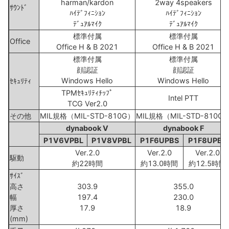
harman/kardon
2way 4speakers
ｻｳﾝﾄﾞ
ﾊｲﾃﾞﾌｨﾆｼｮﾝ
ﾊｲﾃﾞﾌｨﾆｼｮﾝ
ﾃﾞｭｱﾙﾏｲｸ
ﾃﾞｭｱﾙﾏｲｸ
標準付属
標準付属
Office
Office H & B 2021
Office H & B 2021
標準付属
標準付属
顔認証
顔認証
Windows Hello
Windows Hello
ｾｷｭﾘﾃｨ
TPMｾｷｭﾘﾃｨﾁｯﾌﾟ
Intel PTT
TCG Ver2.0
その他
MIL規格（MIL-STD-810G）
MIL規格（MIL-STD-810G
dynabook V
dynabook F
P1V6VPBL
P1V8VPBL
P1F6UPBS
P1F8UPBS
Ver.2.0
Ver.2.0
Ver.2.0
駆動
約22時間
約13.0時間
約12.5時間
ｻｲｽﾞ
高さ
303.9
355.0
幅
197.4
230.0
厚さ
17.9
18.9
(mm)