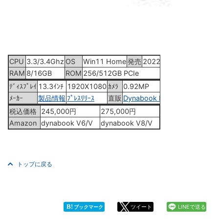
CPU
3.3/3.4Ghz
OS
Win11 Home
発売
2022年11月18日
RAM
8/16GB
ROM
256/512GB PCIe
ﾃﾞｨｽﾌﾟﾚｲ
13.3ｲﾝﾁ
1920X1080
ｶﾒﾗ
0.92MP
ﾒｰｶｰ
製品情報
ﾌﾟﾚｽﾘﾘｰｽ
直販
Dynabook Direct
税込価格
245,000円
275,000円
Amazon
dynabook V6/V
dynabook V8/V
トップに戻る
B!
ツイート
LINEで送る
ブックマーク