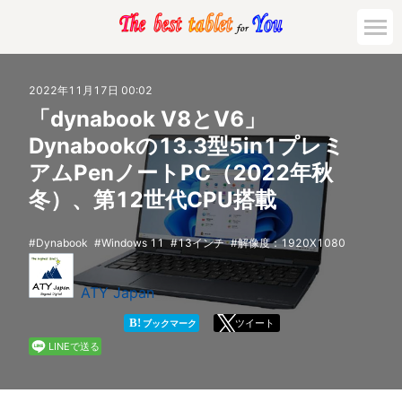
市場動向
2022年11月17日 00:02
「dynabook V8とV6」
活用対策と事例
Dynabookの13.3型5in1プレミ
アムPenノートPC（2022年秋
主要機種の比較
冬）、第12世代CPU搭載
ゲーミング
Dynabook
Windows 11
13インチ
解像度：1920X1080
法人向け
ATY Japan
B!
ツイート
ブックマーク
LINEで送る