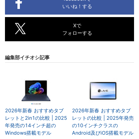
いいね！する
Xで
フォローする
編集部イチオシ記事
2026年新春 おすすめタブ
2026年新春 おすすめタブ
レットと2in1の比較 | 2025
レットの比較 | 2025年発売
年発売の14インチ超の
の10インチクラスの
Windows搭載モデル
Android及びiOS搭載モデル