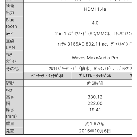
映像
HDMI 1.4a
出力
Blue
4.0
tooth
ｶｰﾄﾞ
2 in 1 ﾒﾃﾞｨｱｶｰﾄﾞ (SD/MMC)、ｾｷｭﾘﾃｨｽﾛｯﾄ
無線
ｲﾝﾃﾙ 3165AC 802.11 ac、ﾃﾞｭｱﾙﾊﾞﾝﾄﾞ
LAN
ﾏﾙﾁ
Waves MaxxAudio Pro
ﾒﾃﾞｨｱ
その他
ﾌﾙｻｲｽﾞｷｰﾎﾞｰﾄﾞ（防水、ﾊﾞｯｸﾗｲﾄ）、ﾊﾟｯｼﾌﾞｽﾀｲ
ﾍﾞｰｼｯｸ・ﾀｯﾁﾊﾟﾈﾙ
ﾌﾟﾚﾐｱﾑ・ﾀｯﾁﾊﾟﾈﾙ
ﾌﾟ
駆動
約6時間
ｻｲｽﾞ
高さ
330.12
幅
222.00
厚さ
19.41
(mm)
重量
約1,670g
発売
2015年10月6日