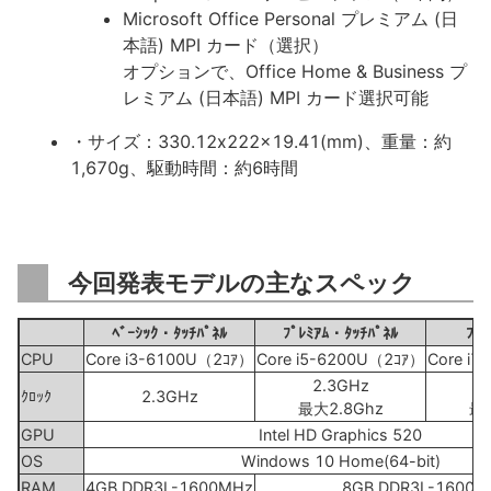
Microsoft Office Personal プレミアム (日
本語) MPI カード（選択）
オプションで、Office Home & Business プ
レミアム (日本語) MPI カード選択可能
・サイズ：330.12x222x19.41(mm)、重量：約
1,670g、駆動時間：約6時間
今回発表モデルの主なスペック
ﾍﾞｰｼｯｸ・ﾀｯﾁﾊﾟﾈﾙ
ﾌﾟﾚﾐｱﾑ・ﾀｯﾁﾊﾟﾈﾙ
ﾌﾟ
CPU
Core i3-6100U（2ｺｱ）
Core i5-6200U（2ｺｱ）
Core i
2.3GHz
ｸﾛｯｸ
2.3GHz
最大2.8Ghz
最大
GPU
Intel HD Graphics 520
OS
Windows 10 Home(64-bit)
RAM
4GB DDR3L-1600MHz
8GB DDR3L-1600M