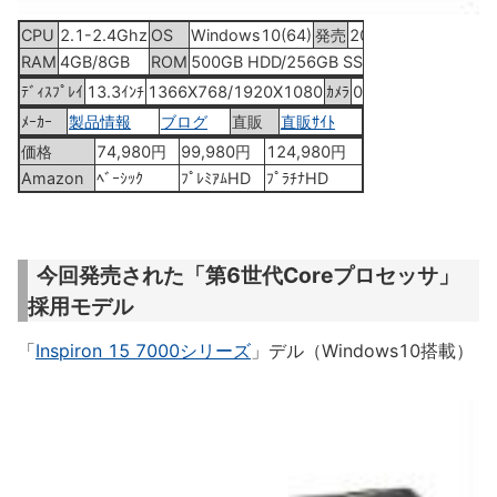
CPU
2.1-2.4Ghz
OS
Windows10(64)
発売
2015年9月4日
RAM
4GB/8GB
ROM
500GB HDD/256GB SSD
ﾃﾞｨｽﾌﾟﾚｲ
13.3ｲﾝﾁ
1366X768/1920X1080
ｶﾒﾗ
0.72MP
ﾒｰｶｰ
製品情報
ブログ
直販
直販ｻｲﾄ
価格
74,980円
99,980円
124,980円
Amazon
ﾍﾞｰｼｯｸ
ﾌﾟﾚﾐｱﾑHD
ﾌﾟﾗﾁﾅHD
今回発売された「第6世代Coreプロセッサ」
採用モデル
「
Inspiron 15 7000シリーズ
」デル（Windows10搭載）