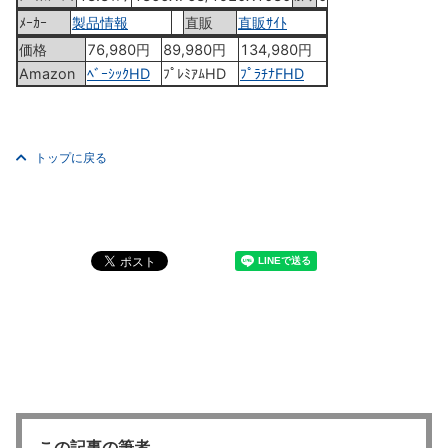
ﾒｰｶｰ
製品情報
直販
直販ｻｲﾄ
価格
76,980円
89,980円
134,980円
Amazon
ﾍﾞｰｼｯｸHD
ﾌﾟﾚﾐｱﾑHD
ﾌﾟﾗﾁﾅFHD
トップに戻る
この記事の筆者