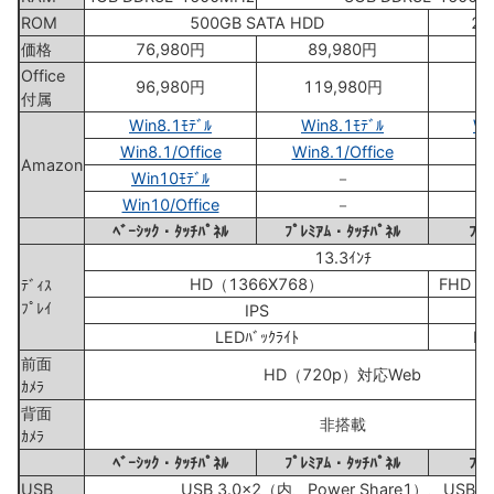
ROM
500GB SATA HDD
25
価格
76,980円
89,980円
1
Office
96,980円
119,980円
1
付属
Win8.1ﾓﾃﾞﾙ
Win8.1ﾓﾃﾞﾙ
Wi
Win8.1/Office
Win8.1/Office
Amazon
Win10ﾓﾃﾞﾙ
－
Wi
Win10/Office
－
ﾍﾞｰｼｯｸ・ﾀｯﾁﾊﾟﾈﾙ
ﾌﾟﾚﾐｱﾑ・ﾀｯﾁﾊﾟﾈﾙ
ﾌﾟ
13.3ｲﾝﾁ
HD（1366X768）
FHD（1
ﾃﾞｨｽ
ﾌﾟﾚｲ
IPS
LEDﾊﾞｯｸﾗｲﾄ
LE
前面
HD（720p）対応Web
ｶﾒﾗ
背面
非搭載
ｶﾒﾗ
ﾍﾞｰｼｯｸ・ﾀｯﾁﾊﾟﾈﾙ
ﾌﾟﾚﾐｱﾑ・ﾀｯﾁﾊﾟﾈﾙ
ﾌﾟ
USB
USB 3.0x2（内、Power Share1）、USB 2