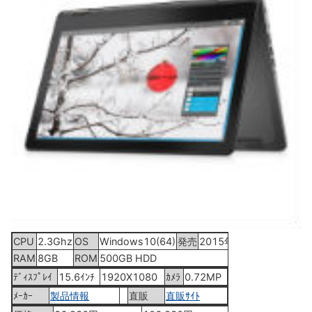
CPU
2.3Ghz
OS
Windows10(64)
発売
2015年10月6日
RAM
8GB
ROM
500GB HDD
ﾃﾞｨｽﾌﾟﾚｲ
15.6ｲﾝﾁ
1920X1080
ｶﾒﾗ
0.72MP
ﾒｰｶｰ
製品情報
直販
直販ｻｲﾄ