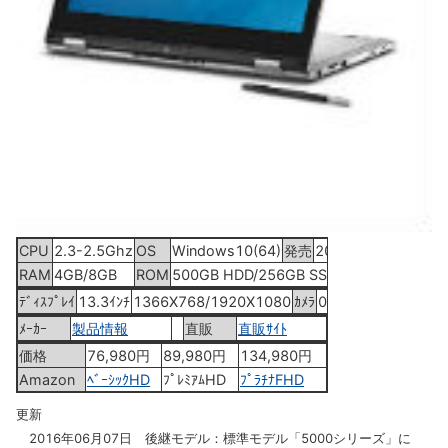
CPU
2.3-2.5Ghz
OS
Windows10(64)
発売
2015年10月6日
RAM
4GB/8GB
ROM
500GB HDD/256GB SSD
ﾃﾞｨｽﾌﾟﾚｲ
13.3ｲﾝﾁ
1366X768/1920X1080
ｶﾒﾗ
0.72MP
ﾒｰｶｰ
製品情報
直販
直販ｻｲﾄ
価格
76,980円
89,980円
134,980円
Amazon
ﾍﾞｰｼｯｸHD
ﾌﾟﾚﾐｱﾑHD
ﾌﾟﾗﾁﾅFHD
更新
2016年06月07日 後継モデル：標準モデル「5000シリーズ」に