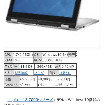
CPU
1.7-2.16Ghz
OS
Windows10(64)
発売
2015年9月4日
RAM
4GB
ROM
500GB HDD
ﾃﾞｨｽﾌﾟﾚｲ
11.6ｲﾝﾁ
1366X768
ｶﾒﾗ
0.72MP
ﾒｰｶｰ
製品情報
ブログ
直販
直販ｻｲﾄ
価格
69,980円
49,980円
59,980円
Amazon
ﾍﾞｰｼｯｸ
ｴﾝﾄﾘｰ
ｴﾝﾄﾘｰ・ﾌﾟﾗｽ
「
Inspiron 13 7000シリーズ
」デル（Windows10搭載の