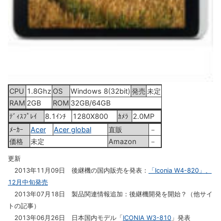
CPU
1.8Ghz
OS
Windows 8(32bit)
発売
未定
RAM
2GB
ROM
32GB/64GB
ﾃﾞｨｽﾌﾟﾚｲ
8.1ｲﾝﾁ
1280X800
ｶﾒﾗ
2.0MP
ﾒｰｶｰ
Acer
Acer global
直販
－
価格
未定
Amazon
－
更新
2013年11月09日 後継機の国内販売を発表：
「Iconia W4-820」、
12月中旬発売
2013年07月18日 製品関連情報追加：後継機開発を開始？（他サイ
トの記事）
2013年06月26日 日本国内モデル「
ICONIA W3-810
」発表