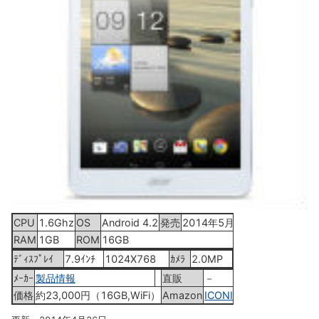
CPU
1.6Ghz
OS
Android 4.2
発売
2014年5月2日
RAM
1GB
ROM
16GB
ﾃﾞｨｽﾌﾟﾚｲ
7.9ｲﾝﾁ
1024X768
ｶﾒﾗ
2.0MP
ﾒｰｶｰ
製品情報
直販
－
価格
約23,000円（16GB,WiFi）
Amazon
ICONIA A1-830