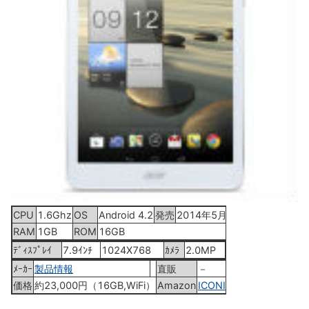
CPU
1.6Ghz
OS
Android 4.2
発売
2014年5月2日
RAM
1GB
ROM
16GB
ﾃﾞｨｽﾌﾟﾚｲ
7.9ｲﾝﾁ
1024X768
ｶﾒﾗ
2.0MP
ﾒｰｶｰ
製品情報
直販
－
価格
約23,000円（16GB,WiFi）
Amazon
ICONIA A1-830