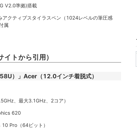
 V2.0準拠)搭載
Q」のみアクティブスタイラスペン（1024レベルの筆圧感
準付属
サイトから引用）
P-F58U）」Acer（12.0インチ着脱式）
」（2.5GHz、最大3.1GHz、2コア）
ics 620
10 Pro（64ビット）