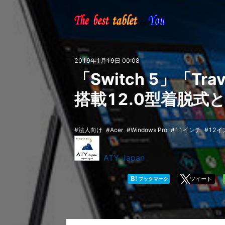
2019年1月19日 00:08
「Switch 5」「Trav
搭載12.0型着脱式と1
法人向け
Acer
Windows Pro
11インチ
12イ
ATY Japan
B!
ツイート
ブックマーク