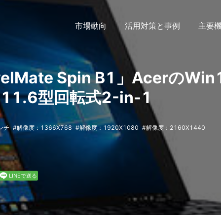
市場動向
活用対策と事例
主要
elMate Spin B1」AcerのWin
1.6型回転式2-in-1
ンチ
解像度：1366X768
解像度：1920X1080
解像度：2160X1440
LINEで送る