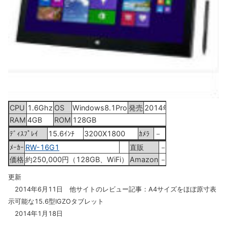
CPU
1.6Ghz
OS
Windows8.1Pro
発売
2014年3月
RAM
4GB
ROM
128GB
ﾃﾞｨｽﾌﾟﾚｲ
15.6ｲﾝﾁ
3200X1800
ｶﾒﾗ
－
ﾒｰｶｰ
RW-16G1
直販
－
価格
約250,000円（128GB、WiFi）
Amazon
－
更新
2014年6月11日 他サイトのレビュー記事：A4サイズをほぼ原寸表
示可能な15.6型IGZOタブレット
2014年1月18日