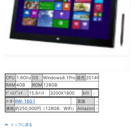
CPU
1.6Ghz
OS
Windows8.1Pro
発売
2014年3月
RAM
4GB
ROM
128GB
ﾃﾞｨｽﾌﾟﾚｲ
15.6ｲﾝﾁ
3200X1800
ｶﾒﾗ
－
ﾒｰｶｰ
RW-16G1
直販
－
価格
約250,000円（128GB、WiFi）
Amazon
－
トップに戻る