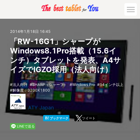
市場動向
2014年1月18日 16:45
「RW-16G1」シャープが
活用対策と事例
Windows8.1Pro搭載（15.6イ
ンチ）タブレットを発表、A4サ
主要機種の比較
イズでIGZO採用（法人向け）
ゲーミング
法人向け
SHARP（シャープ）
Windows Pro
14インチ以上
解像度：3200X1800
法人向け
ATY Japan
B!
ツイート
ブックマーク
LINEで送る