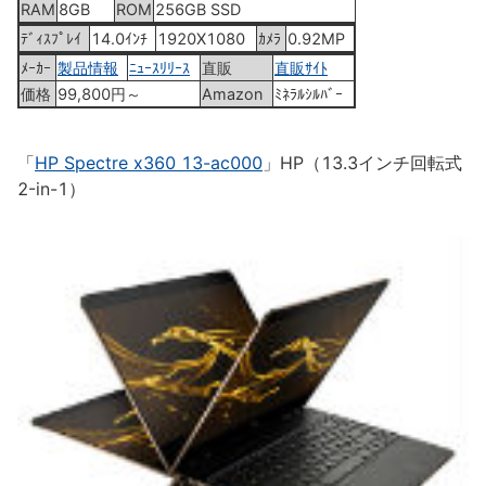
RAM
8GB
ROM
256GB SSD
ﾃﾞｨｽﾌﾟﾚｲ
14.0ｲﾝﾁ
1920X1080
ｶﾒﾗ
0.92MP
ﾒｰｶｰ
製品情報
ﾆｭｰｽﾘﾘｰｽ
直販
直販ｻｲﾄ
価格
99,800円～
Amazon
ﾐﾈﾗﾙｼﾙﾊﾞｰ
「
HP Spectre x360 13-ac000
」HP（13.3インチ回転式
2-in-1）