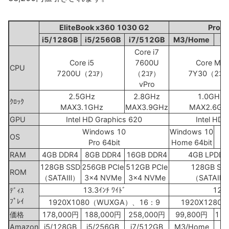
EliteBook x360 1030 G2
Pro x
i5/128GB
i5/256GB
i7/512GB
M3/Home
M3
Core i7
Core i5
7600U
Core M3
CPU
7200U（2ｺｱ）
（2ｺｱ）
7Y30（2ｺｱ
vPro
2.5GHz
2.8GHz
1.0GHz
ｸﾛｯｸ
MAX3.1GHz
MAX3.9GHz
MAX2.6GH
GPU
Intel HD Graphics 620
Intel HD 
Windows 10
Windows 10
OS
Pro 64bit
Home 64bit
RAM
4GB DDR4
8GB DDR4
16GB DDR4
4GB LPDDR
128GB SSD
256GB PCIe
512GB PCIe
128GB SS
ROM
（SATAⅢ）
3x4 NVMe
3x4 NVMe
（SATAⅢ
13.3ｲﾝﾁ ﾜｲﾄﾞ
12.0
ﾃﾞｨｽ
ﾌﾟﾚｲ
1920X1080（WUXGA）、16：9
1920X1280
価格
178,000円
188,000円
258,000円
99,800円
119
Amazon
i5/128GB
i5/256GB
i7/512GB
M3/Home
M3