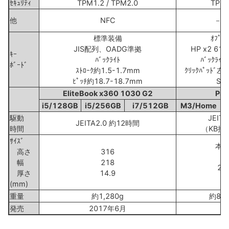
ｾｷｭﾘﾃｨ
TPM1.2 / TPM2.0
TPM1
他
NFC
－
標準装備
ｵﾌﾟｼ
JIS配列、OADG準拠
HP x2 612
ｷｰ
ﾊﾞｯｸﾗｲﾄ
ﾊﾞｯｸﾗｲ
ﾎﾞｰﾄﾞ
ｽﾄﾛｰｸ約1.5-1.7mm
ｸﾘｯｸﾊﾟｯﾄﾞ左
ﾋﾟｯﾁ約18.7-18.7mm
Sk
EliteBook x360 1030 G2
Pro
i5/128GB
i5/256GB
i7/512GB
M3/Home
駆動
JEIT
JEITA2.0 約12時間
時間
（KB接
ｻｲｽﾞ
本体
高さ
316
3
幅
218
219
厚さ
14.9
9
(mm)
重量
約1,280g
約850
発売
2017年6月
2