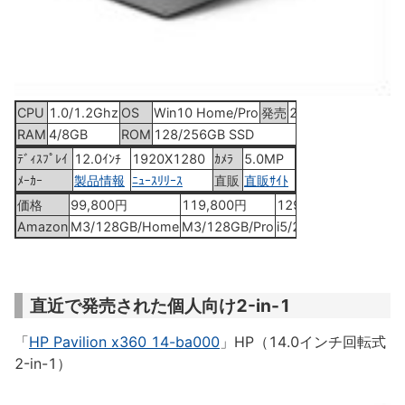
CPU
1.0/1.2Ghz
OS
Win10 Home/Pro
発売
2017年3月21日
RAM
4/8GB
ROM
128/256GB SSD
ﾃﾞｨｽﾌﾟﾚｲ
12.0ｲﾝﾁ
1920X1280
ｶﾒﾗ
5.0MP
ﾒｰｶｰ
製品情報
ﾆｭｰｽﾘﾘｰｽ
直販
直販ｻｲﾄ
価格
99,800円
119,800円
129,800円
Amazon
M3/128GB/Home
M3/128GB/Pro
i5/256GB/Pro
直近で発売された個人向け2-in-1
「
HP Pavilion x360 14-ba000
」HP（14.0インチ回転式
2-in-1）