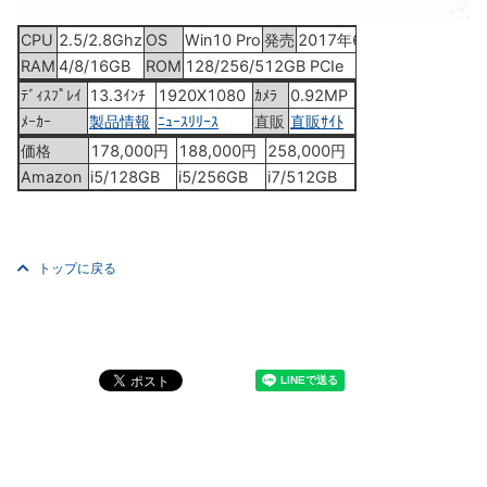
CPU
2.5/2.8Ghz
OS
Win10 Pro
発売
2017年6月
RAM
4/8/16GB
ROM
128/256/512GB PCIe
ﾃﾞｨｽﾌﾟﾚｲ
13.3ｲﾝﾁ
1920X1080
ｶﾒﾗ
0.92MP
ﾒｰｶｰ
製品情報
ﾆｭｰｽﾘﾘｰｽ
直販
直販ｻｲﾄ
価格
178,000円
188,000円
258,000円
Amazon
i5/128GB
i5/256GB
i7/512GB
トップに戻る