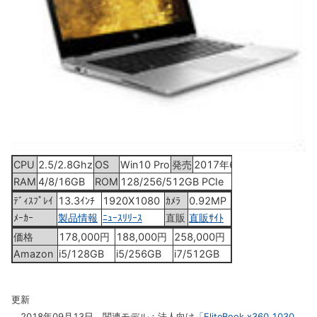
CPU
2.5/2.8Ghz
OS
Win10 Pro
発売
2017年6月
RAM
4/8/16GB
ROM
128/256/512GB PCIe
ﾃﾞｨｽﾌﾟﾚｲ
13.3ｲﾝﾁ
1920X1080
ｶﾒﾗ
0.92MP
ﾒｰｶｰ
製品情報
ﾆｭｰｽﾘﾘｰｽ
直販
直販ｻｲﾄ
価格
178,000円
188,000円
258,000円
Amazon
i5/128GB
i5/256GB
i7/512GB
更新
2018年09月13日 関連モデル：法人向け
「EliteBook x360 1030