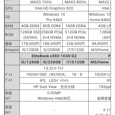
MAX3.1GHz
MAX3.9GHz
MAX2.6
GPU
Intel HD Graphics 620
Intel H
Windows 10
Windows 10
OS
Pro 64bit
Home 64bit
RAM
4GB DDR4
8GB DDR4
16GB DDR4
4GB LPD
128GB SSD
256GB PCIe
512GB PCIe
128GB S
ROM
（SATAⅢ）
3x4 NVMe
3x4 NVMe
（SATA
価格
178,000円
188,000円
258,000円
99,800円
1
Amazon
i5/128GB
i5/256GB
i7/512GB
M3/Home
EliteBook x360 1030 G2
Pro
i5/128GB
i5/256GB
i7/512GB
M3/Home
13.3ｲﾝﾁ ﾜｲﾄﾞ
12
1920X1080（WUXGA）、16：9
1920X12
ﾃﾞｨｽ
ﾌﾟﾚｲ
IPS、LEDﾊﾞｯｸﾗｲﾄ
IPS、
HP Sure View、光沢仕様
192ppi、
前面
0.92MP
ｶﾒﾗ
Windows Hello対応
低輝度撮影 /
背面
－
ｵｰﾄﾌ
ｶﾒﾗ