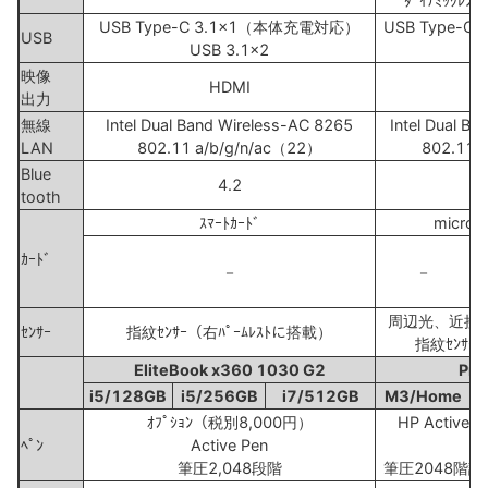
ﾀﾞｲﾅﾐｯｸﾚﾝ
USB Type-C 3.1x1（本体充電対応）
USB Type-
USB
USB 3.1x2
映像
HDMI
出力
無線
Intel Dual Band Wireless-AC 8265
Intel Dual B
LAN
802.11 a/b/g/n/ac（22）
802.11 
Blue
4.2
tooth
ｽﾏｰﾄｶｰﾄﾞ
micro 
ｶｰﾄﾞ
－
－
周辺光、近接、
ｾﾝｻｰ
指紋ｾﾝｻｰ（右ﾊﾟｰﾑﾚｽﾄに搭載）
指紋ｾﾝｻ
EliteBook x360 1030 G2
Pro
i5/128GB
i5/256GB
i7/512GB
M3/Home
ｵﾌﾟｼｮﾝ（税別8,000円）
HP Active P
ﾍﾟﾝ
Active Pen
(ﾜ
筆圧2,048段階
筆圧2048階調