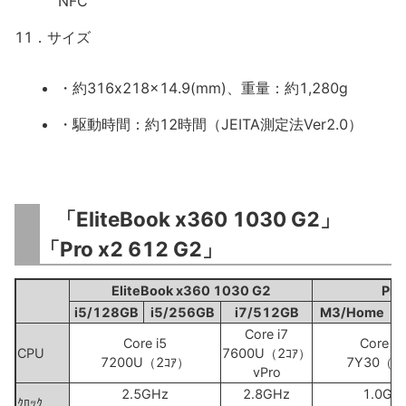
NFC
11．サイズ
・約316x218x14.9(mm)、重量：約1,280g
・駆動時間：約12時間（JEITA測定法Ver2.0）
「EliteBook x360 1030 G2」
「Pro x2 612 G2」
EliteBook x360 1030 G2
Pro
i5/128GB
i5/256GB
i7/512GB
M3/Home
Core i7
Core i5
Core M
CPU
7600U（2ｺｱ）
7200U（2ｺｱ）
7Y30（2
vPro
2.5GHz
2.8GHz
1.0GH
ｸﾛｯｸ