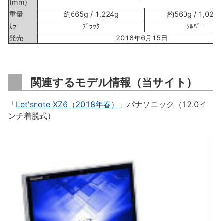
(mm)
重量
約665g / 1,224g
約560g / 1,029
ｶﾗｰ
ﾌﾞﾗｯｸ
ｼﾙﾊﾞｰ
発売
2018年6月15日
関連するモデル情報（当サイト）
「
Let'snote XZ6（2018年春）
」パナソニック（12.0イ
ンチ着脱式）