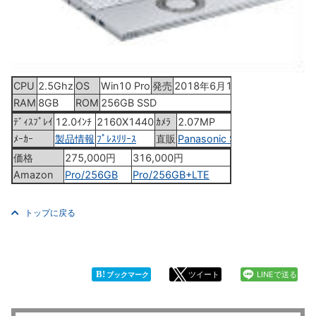
CPU
2.5Ghz
OS
Win10 Pro
発売
2018年6月15日
RAM
8GB
ROM
256GB SSD
ﾃﾞｨｽﾌﾟﾚｲ
12.0ｲﾝﾁ
2160X1440
ｶﾒﾗ
2.07MP
ﾒｰｶｰ
製品情報
ﾌﾟﾚｽﾘﾘｰｽ
直販
Panasonic Store
価格
275,000円
316,000円
Amazon
Pro/256GB
Pro/256GB+LTE
トップに戻る
B!
ツイート
LINEで送る
ブックマーク