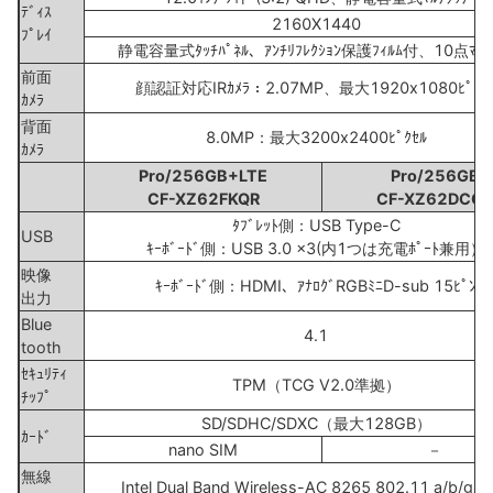
ﾃﾞｨｽ
2160X1440
ﾌﾟﾚｲ
静電容量式ﾀｯﾁﾊﾟﾈﾙ、ｱﾝﾁﾘﾌﾚｸｼｮﾝ保護ﾌｨﾙﾑ付、10点ﾏﾙﾁ
前面
顔認証対応IRｶﾒﾗ：2.07MP、最大1920x1080ﾋﾟｸｾ
ｶﾒﾗ
背面
8.0MP：最大3200x2400ﾋﾟｸｾﾙ
ｶﾒﾗ
Pro/256GB+LTE
Pro/256GB
CF-XZ62FKQR
CF-XZ62DCQR
ﾀﾌﾞﾚｯﾄ側：USB Type-C
USB
ｷｰﾎﾞｰﾄﾞ側：USB 3.0 x3(内1つは充電ﾎﾟｰﾄ兼用）
映像
ｷｰﾎﾞｰﾄﾞ側：HDMI、ｱﾅﾛｸﾞRGBﾐﾆD-sub 15ﾋﾟﾝ
出力
Blue
4.1
tooth
ｾｷｭﾘﾃｨ
TPM（TCG V2.0準拠）
ﾁｯﾌﾟ
SD/SDHC/SDXC（最大128GB）
ｶｰﾄﾞ
nano SIM
－
無線
Intel Dual Band Wireless-AC 8265 802.11 a/b/g/n