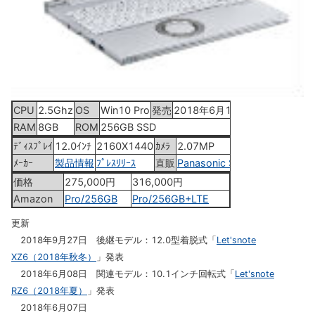
CPU
2.5Ghz
OS
Win10 Pro
発売
2018年6月15日
RAM
8GB
ROM
256GB SSD
ﾃﾞｨｽﾌﾟﾚｲ
12.0ｲﾝﾁ
2160X1440
ｶﾒﾗ
2.07MP
ﾒｰｶｰ
製品情報
ﾌﾟﾚｽﾘﾘｰｽ
直販
Panasonic Store
価格
275,000円
316,000円
Amazon
Pro/256GB
Pro/256GB+LTE
更新
2018年9月27日 後継モデル：12.0型着脱式「
Let'snote
XZ6（2018年秋冬）
」発表
2018年6月08日 関連モデル：10.1インチ回転式「
Let'snote
RZ6（2018年夏）
」発表
2018年6月07日