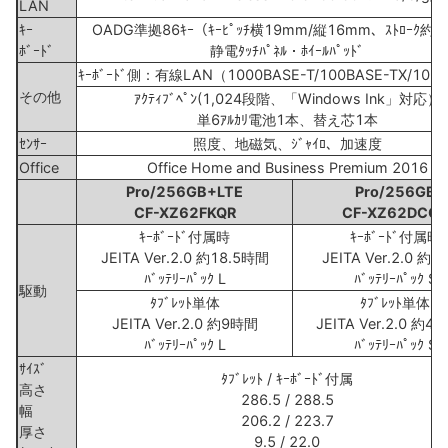
LAN
ｷｰ
OADG準拠86ｷｰ（ｷｰﾋﾟｯﾁ横19mm/縦16mm、ｽﾄﾛｰｸ約
ﾎﾞｰﾄﾞ
静電ﾀｯﾁﾊﾟﾈﾙ・ﾎｲｰﾙﾊﾟｯﾄﾞ
ｷｰﾎﾞｰﾄﾞ側：有線LAN（1000BASE-T/100BASE-TX/10B
その他
ｱｸﾃｨﾌﾞﾍﾟﾝ(1,024段階、「Windows Ink」対応）
単6ｱﾙｶﾘ電池1本、替え芯1本
ｾﾝｻｰ
照度、地磁気、ｼﾞｬｲﾛ、加速度
Office
Office Home and Business Premium 2016
Pro/256GB+LTE
Pro/256GB
CF-XZ62FKQR
CF-XZ62DCQR
ｷｰﾎﾞｰﾄﾞ付属時
ｷｰﾎﾞｰﾄﾞ付属時
JEITA Ver.2.0 約18.5時間
JEITA Ver.2.0 約
ﾊﾞｯﾃﾘｰﾊﾟｯｸ L
ﾊﾞｯﾃﾘｰﾊﾟｯｸ S
駆動
ﾀﾌﾞﾚｯﾄ単体
ﾀﾌﾞﾚｯﾄ単体
JEITA Ver.2.0 約9時間
JEITA Ver.2.0 約4
ﾊﾞｯﾃﾘｰﾊﾟｯｸ L
ﾊﾞｯﾃﾘｰﾊﾟｯｸ S
ｻｲｽﾞ
ﾀﾌﾞﾚｯﾄ / ｷｰﾎﾞｰﾄﾞ付属
高さ
286.5 / 288.5
幅
206.2 / 223.7
厚さ
9.5 / 22.0