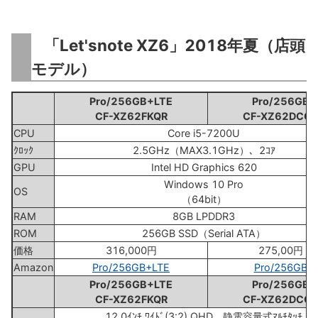
「Let'snote XZ6」2018年夏（店頭
モデル）
Pro/256GB+LTE
Pro/256GB
CF-XZ62FKQR
CF-XZ62DCQR
CPU
Core i5-7200U
ｸﾛｯｸ
2.5GHz（MAX3.1GHz）、2ｺｱ
GPU
Intel HD Graphics 620
Windows 10 Pro
OS
（64bit）
RAM
8GB LPDDR3
ROM
256GB SSD（Serial ATA）
価格
316,000円
275,00円
Amazon
Pro/256GB+LTE
Pro/256GB
Pro/256GB+LTE
Pro/256GB
CF-XZ62FKQR
CF-XZ62DCQR
12.0ｲﾝﾁ ﾜｲﾄﾞ(3:2) QHD、静電容量式ﾏﾙﾁﾀｯﾁ