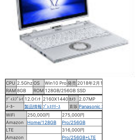
CPU
2.5Ghz
OS
Win10 Pro
発売
2018年2月16日
RAM
8GB
ROM
128GB/256GB SSD
ﾃﾞｨｽﾌﾟﾚｲ
12.0ｲﾝﾁ
2160X1440
ｶﾒﾗ
2.07MP
ﾒｰｶｰ
製品情報
ﾌﾟﾚｽﾘﾘｰｽ
直販
Panasonic Store
WiFi
250,000円
275,000円
Amazon
Home/128GB
Pro/256GB
LTE
316,000円
Amazon
Pro/256GB+LTE