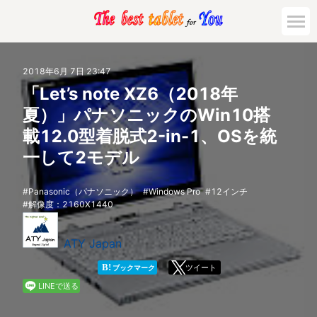
市場動向
2018年6月 7日 23:47
「Let’s note XZ6（2018年
活用対策と事例
夏）」パナソニックのWin10搭
載12.0型着脱式2-in-1、OSを統
主要機種の比較
一して2モデル
ゲーミング
Panasonic（パナソニック）
Windows Pro
12インチ
解像度：2160X1440
法人向け
ATY Japan
B!
ツイート
ブックマーク
LINEで送る