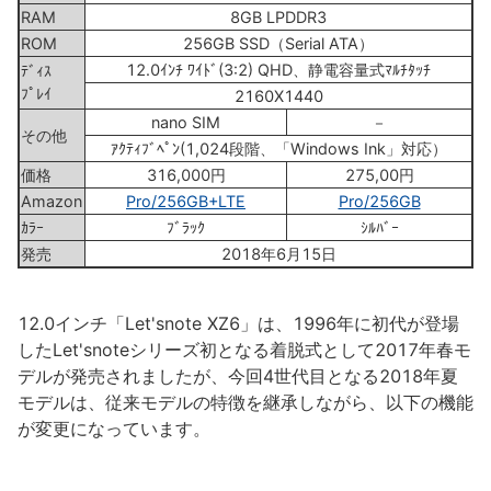
RAM
8GB LPDDR3
ROM
256GB SSD（Serial ATA）
12.0ｲﾝﾁ ﾜｲﾄﾞ(3:2) QHD、静電容量式ﾏﾙﾁﾀｯﾁ
ﾃﾞｨｽ
ﾌﾟﾚｲ
2160X1440
nano SIM
－
その他
ｱｸﾃｨﾌﾞﾍﾟﾝ(1,024段階、「Windows Ink」対応）
価格
316,000円
275,00円
Amazon
Pro/256GB+LTE
Pro/256GB
ｶﾗｰ
ﾌﾞﾗｯｸ
ｼﾙﾊﾞｰ
発売
2018年6月15日
12.0インチ「Let'snote XZ6」は、1996年に初代が登場
したLet'snoteシリーズ初となる着脱式として2017年春モ
デルが発売されましたが、今回4世代目となる2018年夏
モデルは、従来モデルの特徴を継承しながら、以下の機能
が変更になっています。