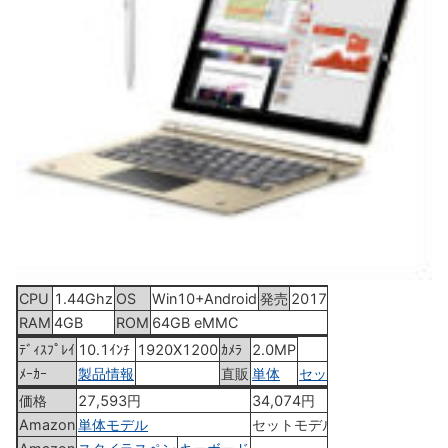
CPU
1.44Ghz
OS
Win10+Android
発売
2017年10月19日
RAM
4GB
ROM
64GB eMMC
ﾃﾞｨｽﾌﾟﾚｲ
10.1ｲﾝﾁ
1920X1200
ｶﾒﾗ
2.0MP
ﾒｰｶｰ
製品情報
直販
単体
セット
価格
27,593円
34,074円
Amazon
単体モデル
セットモデル