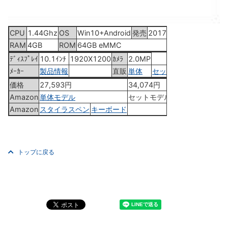
CPU
1.44Ghz
OS
Win10+Android
発売
2017年10月19日
RAM
4GB
ROM
64GB eMMC
ﾃﾞｨｽﾌﾟﾚｲ
10.1ｲﾝﾁ
1920X1200
ｶﾒﾗ
2.0MP
ﾒｰｶｰ
製品情報
直販
単体
セット
価格
27,593円
34,074円
Amazon
単体モデル
セットモデル
Amazon
スタイラスペン
キーボード
トップに戻る