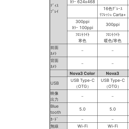
ｶﾗｰ 624x468
ﾃﾞｨｽ
16色ｸﾞﾚｰｽ
ﾌﾟﾚｲ
ﾘﾌﾚｯｼｭ Carta+
300ppi
300ppi
ｶﾗｰ 100ppi
ﾌﾛﾝﾄﾗｲﾄ
ﾌﾛﾝﾄﾗｲﾄ
寒色
暖色/寒色
前面
－
－
ｶﾒﾗ
背面
－
－
ｶﾒﾗ
Nova3 Color
Nova3
USB Type-C
USB Type-C
USB
（OTG）
（OTG）
映像
－
－
出力
Blue
5.0
5.0
tooth
ｶｰﾄﾞ
－
－
無線
Wi-Fi
Wi-Fi