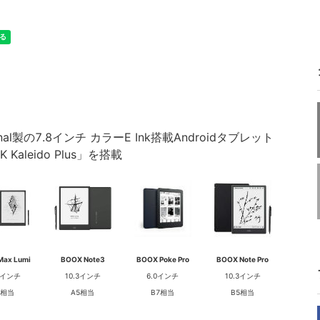
atinal製の7.8インチ カラーE Ink搭載Androidタブレット
Kaleido Plus」を搭載
Max Lumi
BOOX Note3
BOOX Poke Pro
BOOX Note Pro
.3インチ
10.3インチ
6.0インチ
10.3インチ
4相当
A5相当
B7相当
B5相当