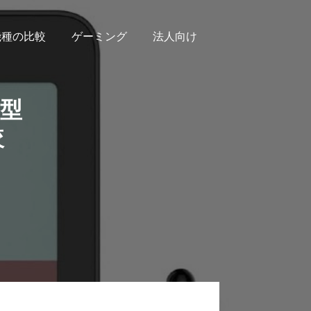
機種の比較
ゲーミング
法人向け
8型
較