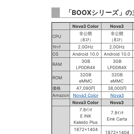
「BOOXシリーズ」
Nova3 Color
Nova3
非公開
非公開
CPU
（8ｺｱ）
（8ｺｱ）
ｸﾛｯｸ
2.0GHz
2.0GHz
OS
Android 10.0
Android 10.0
3GB
3GB
RAM
LPDDR4X
LPDDR4X
32GB
32GB
ROM
eMMC
eMMC
価格
47,090円
38,000円
Amazon
Nova3 Color
Nova3
Nova3 Color
Nova3
7.8ｲﾝﾁ
7.8ｲﾝﾁ
E INK
Eink Carta
Kaleido Plus
1872x1404
1872x1404