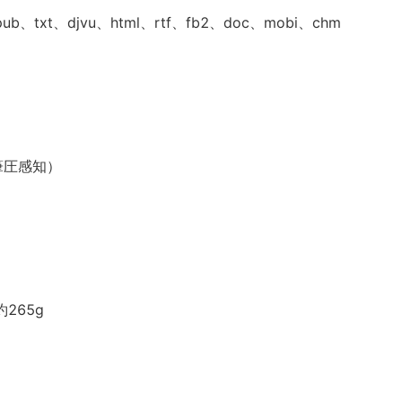
、txt、djvu、html、rtf、fb2、doc、mobi、chm
筆圧感知）
約265g