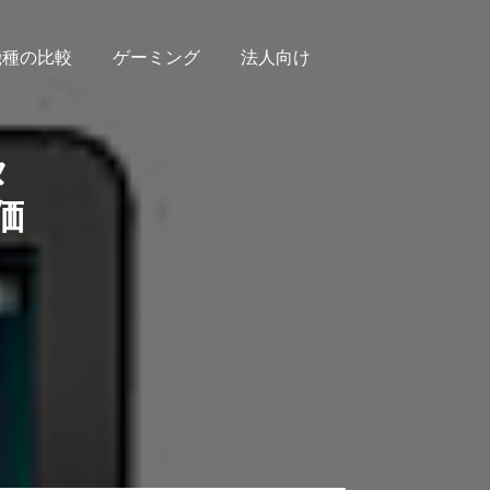
機種の比較
ゲーミング
法人向け
タ
価