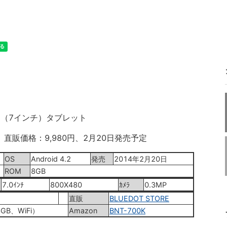
d4.2（7インチ）タブレット
ク、直販価格：9,980円、2月20日発売予定
OS
Android 4.2
発売
2014年2月20日
ROM
8GB
7.0ｲﾝﾁ
800X480
ｶﾒﾗ
0.3MP
直販
BLUEDOT STORE
8GB、WiFi）
Amazon
BNT-700K