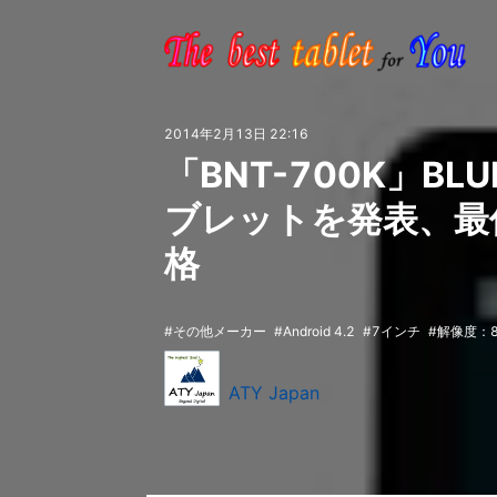
2014年2月13日 22:16
「BNT-700K」BL
ブレットを発表、最
格
その他メーカー
Android 4.2
7インチ
解像度：8
ATY Japan