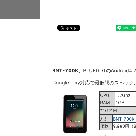
BNT-700K
、BLUEDOTのAndroi
Google Play対応で最低限のスペッ
CPU
1.2Ghz
RAM
1GB
ﾃﾞｨｽﾌﾟﾚｲ
ﾒｰｶｰ
BNT-700K
価格
9,980円（