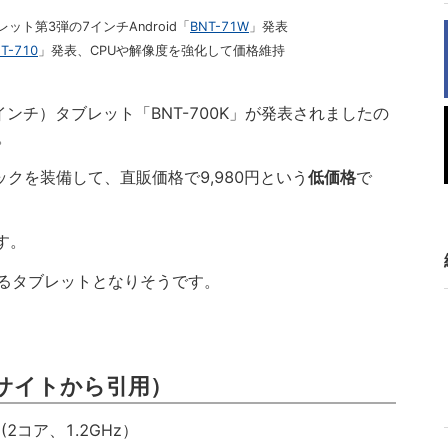
ット第3弾の7インチAndroid「
BNT-71W
」発表
T-710
」発表、CPUや解像度を強化して価格維持
（7インチ）タブレット「BNT-700K」が発表されましたの
。
スペックを装備して、直販価格で9,980円という
低価格
で
す。
るタブレットとなりそうです。
サイトから引用）
」(2コア、1.2GHz）