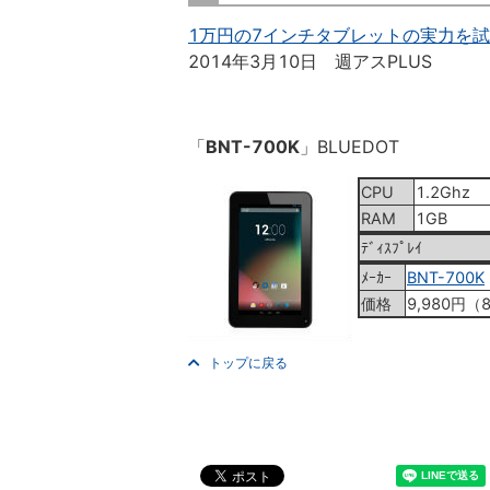
1万円の7インチタブレットの実力を
2014年3月10日 週アスPLUS
「
BNT-700K
」BLUEDOT
CPU
1.2Ghz
RAM
1GB
ﾃﾞｨｽﾌﾟﾚｲ
ﾒｰｶｰ
BNT-700K
価格
9,980円（
トップに戻る