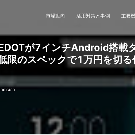
市場動向
活用対策と事例
主要
UEDOTが7インチAndroid搭載
低限のスペックで1万円を切る
00X480