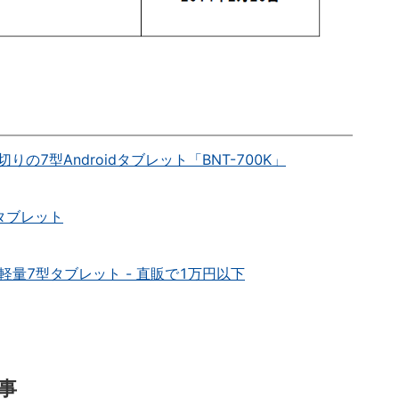
円切りの7型Androidタブレット「BNT-700K」
dタブレット
載する軽量7型タブレット - 直販で1万円以下
事