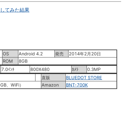
試してみた結果
OS
Android 4.2
発売
2014年2月20日
ROM
8GB
7.0ｲﾝﾁ
800X480
ｶﾒﾗ
0.3MP
直販
BLUEDOT STORE
8GB、WiFi）
Amazon
BNT-700K