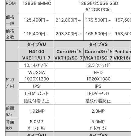
ROM
128GB eMMC
128GB/256GB SSD
512GB PCIe
価格
125,400円～
212,800円～
179,500円～
167,500
一般
価格
115,400円～
203,300円～
165,500円～
153,500
文教
タイプVU
タイプVS
N4100
Core i5ﾓﾃﾞﾙ
Core m3ﾓﾃﾞﾙ
Pentiumﾓ
VKE11/U1-7
VKT12/SG-7
VKA10/SG-7
VKR16/S
10.1ｲﾝﾁ ﾜｲﾄﾞ
12.5ｲﾝﾁ ﾜｲﾄﾞ
WUXGA
FHD
1920X1200
1920X1080
ﾃﾞｨｽ
ﾌﾟﾚｲ
IPS
IPS
LEDﾊﾞｯｸﾗｲﾄ
LEDﾊﾞｯｸﾗｲﾄ
指紋付着防止
指紋付着防止
前面
1.92MP
2.0MP
ｶﾒﾗ
背面
5.0MP
5.0MP
ｶﾒﾗ
ｵｰﾄﾌｫｰｶｽ
ｵｰﾄﾌｫｰｶｽ
タイプVU
タイプVS