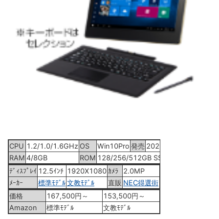
CPU
1.2/1.0/1.6GHz
OS
Win10Pro
発売
2020年8月24日
RAM
4/8GB
ROM
128/256/512GB SSD
ﾃﾞｨｽﾌﾟﾚｲ
12.5ｲﾝﾁ
1920X1080
ｶﾒﾗ
2.0MP
ﾒｰｶｰ
標準ﾓﾃﾞﾙ
文教ﾓﾃﾞﾙ
直販
NEC得選街
価格
167,500円～
153,500円～
Amazon
標準ﾓﾃﾞﾙ
文教ﾓﾃﾞﾙ