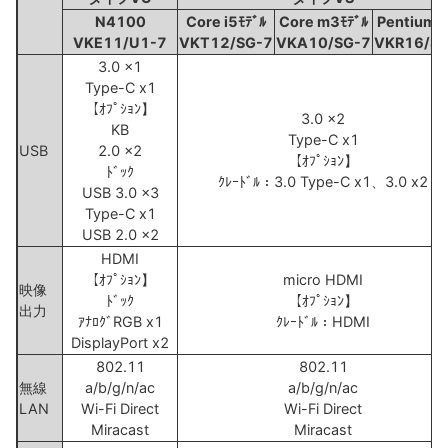
N4100
Core i5ﾓﾃﾞﾙ
Core m3ﾓﾃﾞﾙ
Pentiumﾓ
VKE11/U1-7
VKT12/SG-7
VKA10/SG-7
VKR16/S
3.0 x1
Type-C x1
【ｵﾌﾟｼｮﾝ】
3.0 x2
KB
Type-C x1
USB
2.0 x2
【ｵﾌﾟｼｮﾝ】
ﾄﾞｯｸ
ｸﾚｰﾄﾞﾙ：3.0 Type-C x1、3.0 x2
USB 3.0 x3
Type-C x1
USB 2.0 x2
HDMI
【ｵﾌﾟｼｮﾝ】
micro HDMI
映像
ﾄﾞｯｸ
【ｵﾌﾟｼｮﾝ】
出力
ｱﾅﾛｸﾞRGB x1
ｸﾚｰﾄﾞﾙ：HDMI
DisplayPort x2
802.11
802.11
無線
a/b/g/n/ac
a/b/g/n/ac
LAN
Wi-Fi Direct
Wi-Fi Direct
Miracast
Miracast