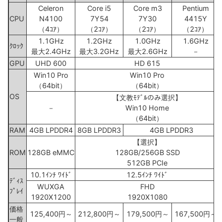
Celeron
Core i5
Core m3
Pentium
CPU
N4100
7Y54
7Y30
4415Y
（4ｺｱ）
（2ｺｱ）
（2ｺｱ）
（2ｺｱ）
1.1GHz
1.2GHz
1.0GHz
1.6GHz
ｸﾛｯｸ
最大2.4GHz
最大3.2GHz
最大2.6GHz
－
GPU
UHD 600
HD 615
Win10 Pro
Win10 Pro
（64bit）
（64bit）
OS
【文教ﾓﾃﾞﾙのみ選択】
－
Win10 Home
（64bit）
RAM
4GB LPDDR4
8GB LPDDR3
4GB LPDDR3
【選択】
ROM
128GB eMMC
128GB/256GB SSD
512GB PCIe
10.1ｲﾝﾁ ﾜｲﾄﾞ
12.5ｲﾝﾁ ﾜｲﾄﾞ
ﾃﾞｨｽ
WUXGA
FHD
ﾌﾟﾚｲ
1920X1200
1920X1080
価格
125,400円～
212,800円～
179,500円～
167,500円～
一般