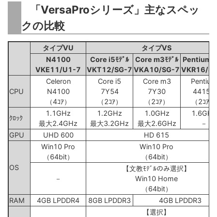
「VersaProシリーズ」主なスペッ
クの比較
タイプVU
タイプVS
N4100
Core i5ﾓﾃﾞﾙ
Core m3ﾓﾃﾞﾙ
Pentiumﾓ
VKE11/U1-7
VKT12/SG-7
VKA10/SG-7
VKR16/S
Celeron
Core i5
Core m3
Pentium
CPU
N4100
7Y54
7Y30
4415Y
（4ｺｱ）
（2ｺｱ）
（2ｺｱ）
（2ｺｱ）
1.1GHz
1.2GHz
1.0GHz
1.6GHz
ｸﾛｯｸ
最大2.4GHz
最大3.2GHz
最大2.6GHz
－
GPU
UHD 600
HD 615
Win10 Pro
Win10 Pro
（64bit）
（64bit）
OS
【文教ﾓﾃﾞﾙのみ選択】
－
Win10 Home
（64bit）
RAM
4GB LPDDR4
8GB LPDDR3
4GB LPDDR3
【選択】