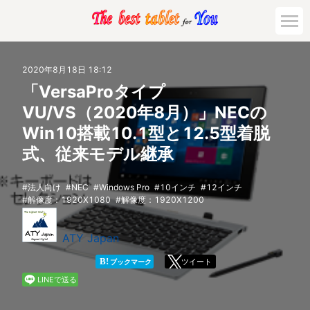
市場動向
2020年8月18日 18:12
「VersaProタイプ
活用対策と事例
VU/VS（2020年8月）」NECの
Win10搭載10.1型と12.5型着脱
主要機種の比較
式、従来モデル継承
ゲーミング
法人向け
NEC
Windows Pro
10インチ
12インチ
解像度：1920X1080
解像度：1920X1200
法人向け
ATY Japan
B!
ツイート
ブックマーク
LINEで送る