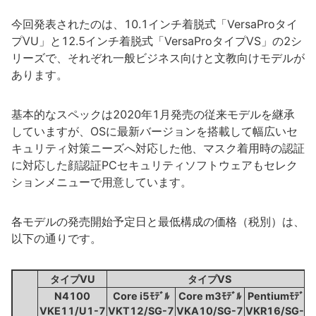
今回発表されたのは、10.1インチ着脱式「VersaProタイ
プVU」と12.5インチ着脱式「VersaProタイプVS」の2シ
リーズで、それぞれ一般ビジネス向けと文教向けモデルが
あります。
基本的なスペックは2020年1月発売の従来モデルを継承
していますが、OSに最新バージョンを搭載して幅広いセ
キュリティ対策ニーズへ対応した他、マスク着用時の認証
に対応した顔認証PCセキュリティソフトウェアもセレク
ションメニューで用意しています。
各モデルの発売開始予定日と最低構成の価格（税別）は、
以下の通りです。
タイプVU
タイプVS
N4100
Core i5ﾓﾃﾞﾙ
Core m3ﾓﾃﾞﾙ
Pentiumﾓﾃﾞﾙ
VKE11/U1-7
VKT12/SG-7
VKA10/SG-7
VKR16/SG-7