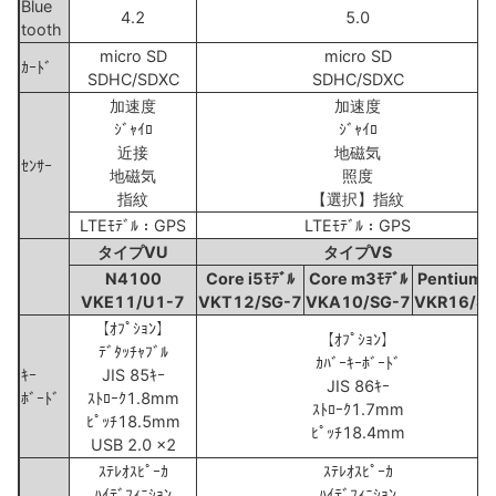
Blue
4.2
5.0
tooth
micro SD
micro SD
ｶｰﾄﾞ
SDHC/SDXC
SDHC/SDXC
加速度
加速度
ｼﾞｬｲﾛ
ｼﾞｬｲﾛ
近接
地磁気
ｾﾝｻｰ
地磁気
照度
指紋
【選択】指紋
LTEﾓﾃﾞﾙ：GPS
LTEﾓﾃﾞﾙ：GPS
タイプVU
タイプVS
N4100
Core i5ﾓﾃﾞﾙ
Core m3ﾓﾃﾞﾙ
Pentiumﾓ
VKE11/U1-7
VKT12/SG-7
VKA10/SG-7
VKR16/S
【ｵﾌﾟｼｮﾝ】
【ｵﾌﾟｼｮﾝ】
ﾃﾞﾀｯﾁｬﾌﾞﾙ
ｶﾊﾞｰｷｰﾎﾞｰﾄﾞ
ｷｰ
JIS 85ｷｰ
JIS 86ｷｰ
ﾎﾞｰﾄﾞ
ｽﾄﾛｰｸ1.8mm
ｽﾄﾛｰｸ1.7mm
ﾋﾟｯﾁ18.5mm
ﾋﾟｯﾁ18.4mm
USB 2.0 x2
ｽﾃﾚｵｽﾋﾟｰｶ
ｽﾃﾚｵｽﾋﾟｰｶ
ﾊｲﾃﾞﾌｨﾆｼｮﾝ
ﾊｲﾃﾞﾌｨﾆｼｮﾝ