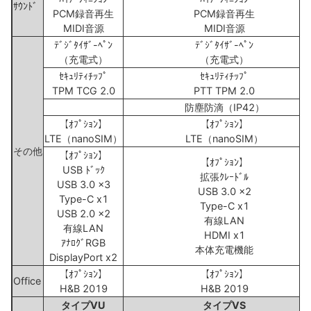
ｻｳﾝﾄﾞ
PCM録音再生
PCM録音再生
MIDI音源
MIDI音源
ﾃﾞｼﾞﾀｲｻﾞ-ﾍﾟﾝ
ﾃﾞｼﾞﾀｲｻﾞ-ﾍﾟﾝ
（充電式）
（充電式）
ｾｷｭﾘﾃｨﾁｯﾌﾟ
ｾｷｭﾘﾃｨﾁｯﾌﾟ
TPM TCG 2.0
PTT TPM 2.0
防塵防滴（IP42）
【ｵﾌﾟｼｮﾝ】
【ｵﾌﾟｼｮﾝ】
LTE（nanoSIM）
LTE（nanoSIM）
その他
【ｵﾌﾟｼｮﾝ】
【ｵﾌﾟｼｮﾝ】
USB ﾄﾞｯｸ
拡張ｸﾚｰﾄﾞﾙ
USB 3.0 x3
USB 3.0 x2
Type-C x1
Type-C x1
USB 2.0 x2
有線LAN
有線LAN
HDMI x1
ｱﾅﾛｸﾞRGB
本体充電機能
DisplayPort x2
【ｵﾌﾟｼｮﾝ】
【ｵﾌﾟｼｮﾝ】
Office
H&B 2019
H&B 2019
タイプVU
タイプVS