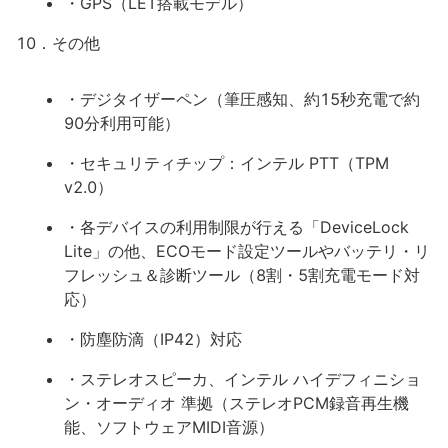
・GPS（LET搭載モデル）
10．その他
・デジタイザーペン（筆圧感知、約15秒充電で約
90分利用可能）
・セキュリティチップ：インテル PTT（TPM
v2.0）
・各デバイスの利用制限が行える「DeviceLock
Lite」の他、ECOモード設定ツールやバッテリ・リ
フレッシュ＆診断ツール（8割・5割充電モード対
応）
・防塵防滴（IP42）対応
・ステレオスピーカ、インテル ハイデフィニショ
ン・オーディオ 準拠（ステレオPCM録音再生機
能、ソフトウェアMIDI音源）