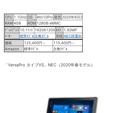
CPU
1.1GHz
OS
Win10Pro
発売
2020年8月24日
RAM
4GB
ROM
128GB eMMC
ﾃﾞｨｽﾌﾟﾚｲ
10.1ｲﾝﾁ
1920X1200
ｶﾒﾗ
1.92MP
ﾒｰｶｰ
標準ﾓﾃﾞﾙ
文教ﾓﾃﾞﾙ
直販
NEC得選街
価格
125,400円～
115,400円～
Amazon
標準ﾓﾃﾞﾙ
文教ﾓﾃﾞﾙ
「VersaPro タイプVS」NEC（2020年春モデル）