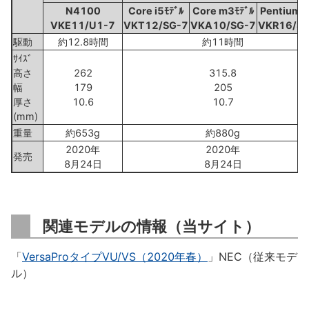
N4100
Core i5ﾓﾃﾞﾙ
Core m3ﾓﾃﾞﾙ
Pentiumﾓ
VKE11/U1-7
VKT12/SG-7
VKA10/SG-7
VKR16/S
駆動
約12.8時間
約11時間
ｻｲｽﾞ
高さ
262
315.8
幅
179
205
厚さ
10.6
10.7
(mm)
重量
約653g
約880g
2020年
2020年
発売
8月24日
8月24日
関連モデルの情報（当サイト）
「
VersaProタイプVU/VS（2020年春）
」NEC（従来モデ
ル）