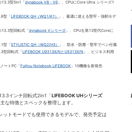
3.3型5in1「
dynabook V8・V6
」、CPUにCore Ultra シリーズ1
.6型「
LIFEBOOK QH（WQ1/K1）
」、最適に使える堅牢・強靭モデ
の13.3型回転式「
dynabook Vシリーズ
」、CPUを第13世代Coreに
.1型「
STYLISTIC QH（WQ2/H3）
」、防水・防塵・堅牢でペン付属
.3型回転式「
LIFEBOOK U9313X/NとU5313X/N
」、ビジネス利用
ノートPC「
Fujitsu Notebook LIFEBOOK
」10機種を新発売
の13.3インチ回転式2in1「
LIFEBOOK UHシリーズ
、主な特徴とスペックを整理します。
ブレットモードでも使用できるモデルで、発売予定は