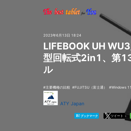
2023年6月13日 18:24
LIFEBOOK UH WU
型回転式2in1、第
ル
主要機種の比較
FUJITSU（富士通）
Windows 1
ATY Japan
B!
ツイート
ブックマーク