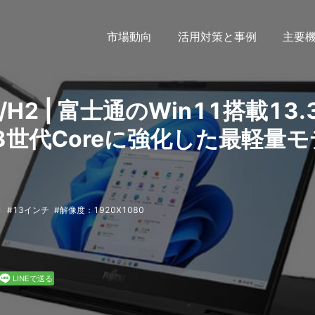
市場動向
活用対策と事例
主要
3/H2 | 富士通のWin11搭載13.
13世代Coreに強化した最軽量モ
1
13インチ
解像度：1920X1080
LINEで送る