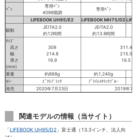
専用ﾍﾟﾝ
ﾍﾟﾝ
専用ﾍﾟﾝ
4096階調
LIFEBOOK UH95/E2
LIFEBOOK MH75/D2
LIF
JEITA2.0
JEITA2.0
駆動
約12時間
約13.8時間
ｻｲｽﾞ
高さ
309
311.4
幅
214.8
215.5
厚さ
16.9
19.5
(mm)
重量
約868g
約1,240g
ｶﾗｰ
ﾋﾟｸﾄﾌﾞﾗｯｸ
ﾌﾟﾗｲﾄﾒﾀﾘｯｸﾌﾞﾙｰ
発売
2020年7月23日
2019年7月
関連モデルの情報（当サイト）
「
LIFEBOOK UH95/D2
」富士通（13.3インチ、法人向
け）