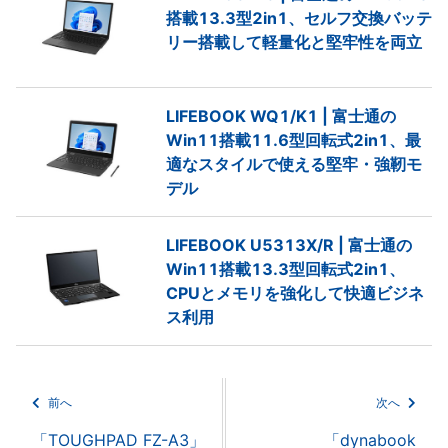
搭載13.3型2in1、セルフ交換バッテ
リー搭載して軽量化と堅牢性を両立
LIFEBOOK WQ1/K1 | 富士通の
Win11搭載11.6型回転式2in1、最
適なスタイルで使える堅牢・強靭モ
デル
LIFEBOOK U5313X/R | 富士通の
Win11搭載13.3型回転式2in1、
CPUとメモリを強化して快適ビジネ
ス利用
前へ
次へ
「TOUGHPAD FZ-A3」
「dynabook