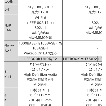
tooth
SD/SDXC/SDHC
SD/SDXC/SD
ｶｰﾄﾞ
最大512GB
最大512G
Wi-Fi 6
（IEEE 802.11ax）
802.11
無線
802.11
a/b/g/n/ac
LAN
a/b/g/n/ac
MU-MIMO
MU-MIMO対応
1000BASE-T/100BASE-TX/
他ｲﾝﾀｰ
10BASE-T
－
ﾌｪｰｽ
Wakeup On LAN対応
LIFEBOOK UH95/E2
LIFEBOOK MH75/D2
LIF
ﾃﾞｼﾞﾀﾙｽﾃﾚｵﾏｲｸ
ﾃﾞｼﾞﾀﾙｸﾜｯﾄﾞﾏ
ｽﾃﾚｵｽﾋﾟｰｶｰ
ｽﾃﾚｵｽﾋﾟｰｶｰ
ｵｰ
High Definition Audio
High Definition
ﾃﾞｨｵ
PCM同時録音再生
PCM同時録音
MIDI再生
MIDI再生
日本語ｷｰﾎﾞｰﾄﾞ
日本語ｷｰﾎﾞｰﾄ
ｷｰ
ｷｰﾋﾟｯﾁ19mm
ｷｰﾋﾟｯﾁ19m
ﾎﾞｰﾄﾞ
ｽﾄﾛｰｸ約1.5mm
ｽﾄﾛｰｸ約1.7
86ｷｰ、JIS配列
86ｷｰ、JIS