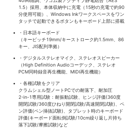
4096階調、ワコム製アクティブ静電結合（AES
1.5）採用、本体収納中に充電（15秒の充電で約90
分使用可能）、Windows Inkワークスペースをワン
タッチで起動できるボタンもキーボード上部に搭載
・日本語キーボード
（キーピッチ19mm/キーストローク約1.5mm、86
キー、JIS配列準拠）
・デジタルステレオマイク、ステレオスピーカー
（High Definition Audioコーデック、ステレオ
PCM同時録音再生機能、MIDI再生機能）
・各種試験をクリア
クラムシェル型ノートPCでの耐落下、耐加圧
2-in-1専用試験：耐振動試験、ヒンジ評価(360度
開閉試験/360度ひねり開閉試験/高速開閉試験)、ペ
ン評価(ペン挿抜試験)、タブレット時のキーボード
評価(キーボード面転倒試験/10cm繰り返し片持ち
落下試験/摩擦試験)など