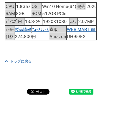
CPU
1.8Ghz
OS
Win10 Home(64)
発売
2020年7月23日
RAM
8GB
ROM
512GB PCIe
ﾃﾞｨｽﾌﾟﾚｲ
13.3ｲﾝﾁ
1920X1080
ｶﾒﾗ
2.07MP
ﾒｰｶｰ
製品情報
ﾆｭｰｽﾘﾘｰｽ
直販
WEB MART 個人
価格
224,800円
Amazon
UH95/E2
トップに戻る