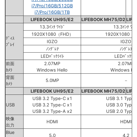
i7/Pro/16GB/512GB
i7/Pro/16GB/1TB
LIFEBOOK UH95/E2
LIFEBOOK MH75/D2
LIF
13.3ｲﾝﾁ ﾜｲﾄﾞ
13.3ｲﾝﾁ ﾜｲﾄ
1920X1080（FHD）
1920X1080（
ﾃﾞｨｽ
IGZO
IGZO
ﾌﾟﾚｲ
ﾉﾝｸﾞﾚｱ
ﾉﾝｸﾞﾚｱ
LEDﾊﾞｯｸﾗｲﾄ
LEDﾊﾞｯｸﾗｲ
前面
2.07MP
2.07MP
ｶﾒﾗ
Windows Hello
Windows Hel
背面
5.0MP
－
ｶﾒﾗ
LIFEBOOK UH95/E2
LIFEBOOK MH75/D2
LIF
USB 3.2 Type-C x1
USB 3.1 Type-
USB
USB 3.2 Type-C x1
USB 3.0 Type-
USB 3.2 Type-A x2
USB 2.0 Type-
映像
HDMI
HDMI
出力
Blue
5.0
4.2