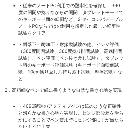
・従来のノートPC利用での堅牢性を確保し、360
度の開閉や捻りながらの開閉、タブレットモードで
のキーボード面の転倒など、2-in-1コンバチーブル
ノートPCならではの利用を想定した厳しい堅牢性
試験をクリア
・耐落下・耐加圧・耐振動試験の他、ヒンジ評価
（360度開閉試験、360度捻り開閉試験、高速開閉
試験）、ペン評価（ペン抜き差し試験）、タブレッ
ト時のキーボード評価試験（キーボード面転倒試
験、10cm繰り返し片持ち落下試験、摩擦試験）な
ど
2．高精細なペンで紙に書くような自然な書き心地を実現
・4096階調のアクティブペンは紙のような正確性
と滑らかな書き心地を実現し、ヒンジ部段差を滑ら
かにすることでペン使用時にヒンジ部に手が当たら
ないように工夫