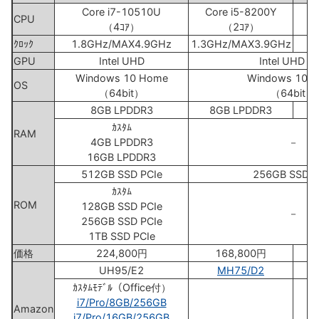
Core i7-10510U
Core i5-8200Y
C
CPU
（4ｺｱ）
（2ｺｱ）
ｸﾛｯｸ
1.8GHz/MAX4.9GHz
1.3GHz/MAX3.9GHz
GPU
Intel UHD
Intel UHD 6
Windows 10 Home
Windows 10 
OS
（64bit）
（64bit）
8GB LPDDR3
8GB LPDDR3
ｶｽﾀﾑ
RAM
4GB LPDDR3
－
16GB LPDDR3
512GB SSD PCIe
256GB SSD P
ｶｽﾀﾑ
ROM
128GB SSD PCIe
－
256GB SSD PCIe
1TB SSD PCIe
価格
224,800円
168,800円
UH95/E2
MH75/D2
ｶｽﾀﾑﾓﾃﾞﾙ（Office付）
i7/Pro/8GB/256GB
Amazon
i7/Pro/16GB/256GB