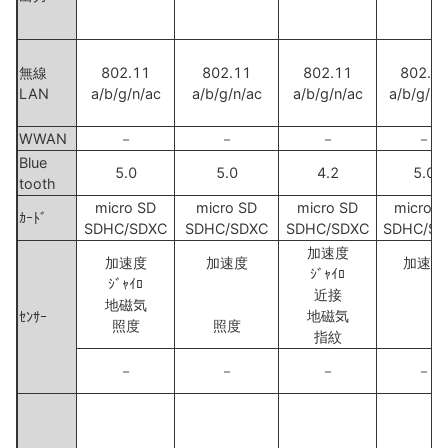
無線
802.11
802.11
802.11
802.1
LAN
a/b/g/n/ac
a/b/g/n/ac
a/b/g/n/ac
a/b/g/n/
WWAN
－
－
－
－
Blue
5.0
5.0
4.2
5.0
tooth
micro SD
micro SD
micro SD
micro S
ｶｰﾄﾞ
SDHC/SDXC
SDHC/SDXC
SDHC/SDXC
SDHC/SD
加速度
加速度
加速度
加速度
ｼﾞｬｲﾛ
ｼﾞｬｲﾛ
近接
地磁気
地磁気
ｾﾝｻｰ
照度
照度
指紋
－
－
－
－