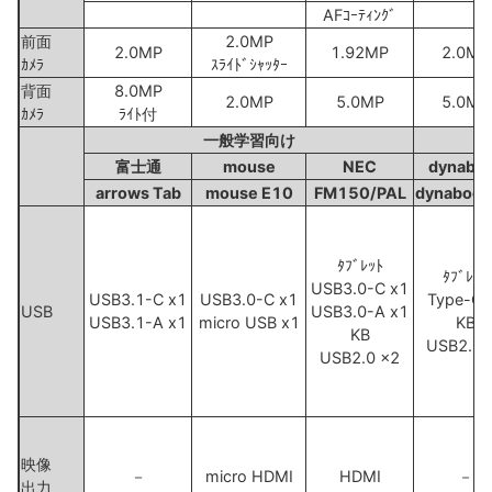
AFｺｰﾃｨﾝｸﾞ
前面
2.0MP
2.0MP
1.92MP
2.0MP
ｶﾒﾗ
ｽﾗｲﾄﾞｼｬｯﾀｰ
背面
8.0MP
2.0MP
5.0MP
5.0MP
ｶﾒﾗ
ﾗｲﾄ付
一般学習向け
富士通
mouse
NEC
dynabo
arrows Tab
mouse E10
FM150/PAL
dynabook
ﾀﾌﾞﾚｯﾄ
ﾀﾌﾞﾚｯﾄ
USB3.0-C x1
USB3.1-C x1
USB3.0-C x1
Type-C 
USB
USB3.0-A x1
USB3.1-A x1
micro USB x1
KB
KB
USB2.0 
USB2.0 x2
映像
－
micro HDMI
HDMI
－
出力