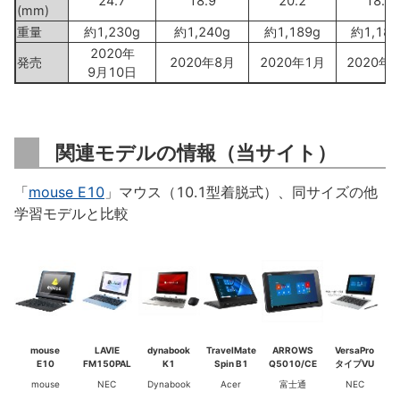
24.7
18.9
20.2
18.7
(mm)
重量
約1,230g
約1,240g
約1,189g
約1,180
2020年
発売
2020年8月
2020年1月
2020年
9月10日
関連モデルの情報（当サイト）
「
mouse E10
」マウス（10.1型着脱式）、同サイズの他
学習モデルと比較
mouse
LAVIE
dynabook
TravelMate
ARROWS
VersaPro
E10
FM150PAL
K1
Spin B1
Q5010/CE
タイプVU
mouse
NEC
Dynabook
Acer
富士通
NEC