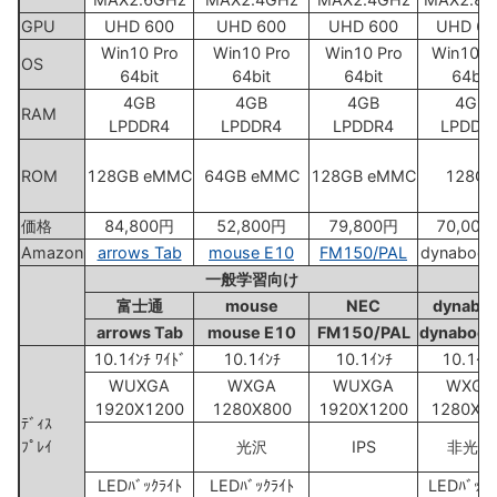
GPU
UHD 600
UHD 600
UHD 600
UHD 60
Win10 Pro
Win10 Pro
Win10 Pro
Win10 P
OS
64bit
64bit
64bit
64bit
4GB
4GB
4GB
4GB
RAM
LPDDR4
LPDDR4
LPDDR4
LPDDR
ROM
128GB eMMC
64GB eMMC
128GB eMMC
128GB
価格
84,800円
52,800円
79,800円
70,000
Amazon
arrows Tab
mouse E10
FM150/PAL
dynabook
一般学習向け
富士通
mouse
NEC
dynabo
arrows Tab
mouse E10
FM150/PAL
dynabook
10.1ｲﾝﾁ ﾜｲﾄﾞ
10.1ｲﾝﾁ
10.1ｲﾝﾁ
10.1ｲﾝ
WUXGA
WXGA
WUXGA
WXGA
1920X1200
1280X800
1920X1200
1280X8
ﾃﾞｨｽ
ﾌﾟﾚｲ
光沢
IPS
非光沢
LEDﾊﾞｯｸﾗｲﾄ
LEDﾊﾞｯｸﾗｲﾄ
LEDﾊﾞｯｸﾗ