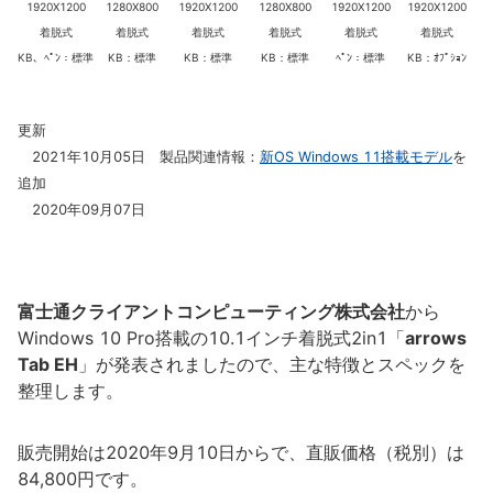
1920X1200
1280X800
1920X1200
1280X800
1920X1200
1920X1200
着脱式
着脱式
着脱式
着脱式
着脱式
着脱式
KB、ﾍﾟﾝ：標準
KB：標準
KB：標準
KB：標準
ﾍﾟﾝ：標準
KB：ｵﾌﾟｼｮﾝ
更新
2021年10月05日 製品関連情報：
新OS Windows 11搭載モデル
を
追加
2020年09月07日
富士通クライアントコンピューティング株式会社
から
Windows 10 Pro搭載の10.1インチ着脱式2in1「
arrows
Tab EH
」が発表されましたので、主な特徴とスペックを
整理します。
販売開始は2020年9月10日からで、直販価格（税別）は
84,800円です。