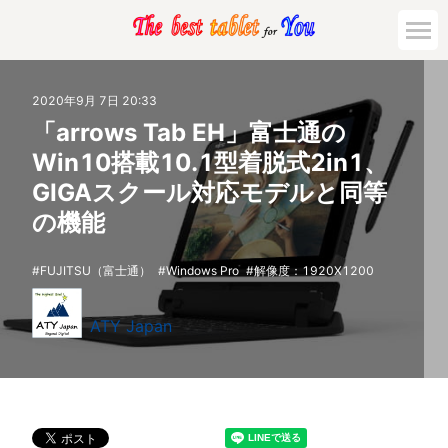
2020年9月 7日 20:33
「arrows Tab EH」富士通の
Win10搭載10.1型着脱式2in1、
GIGAスクール対応モデルと同等
の機能
FUJITSU（富士通）
Windows Pro
解像度：1920X1200
ATY Japan