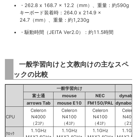
・262.8 x 168.7 x 12.2（mm）、重量：約590g
キーボード装着時：264.0 x 214.9 x
24.7（mm）、重量：約1,230g
・駆動時間（JEITA Ver2.0）：約11.5時間
一般学習向けと文教向けの主なスペ
ックの比較
一般学習向け
富士通
mouse
NEC
dynabo
arrows Tab
mouse E10
FM150/PAL
dynabook
Celeron
Celeron
Celeron
Celero
CPU
N4000
N4100
N4100
N4020
（2ｺｱ）
（4ｺｱ）
（4ｺｱ）
（2ｺｱ
1.1GHz
1.1GHz
1.1GHz
1.1GH
ｸﾛｯｸ
MAX2.6GHz
MAX2.4GHz
MAX2.4GHz
MAX2.8G