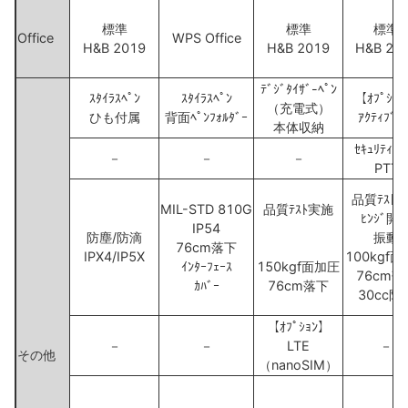
標準
標準
標準
Office
WPS Office
H&B 2019
H&B 2019
H&B 20
ﾃﾞｼﾞﾀｲｻﾞ-ﾍﾟﾝ
ｽﾀｲﾗｽﾍﾟﾝ
ｽﾀｲﾗｽﾍﾟﾝ
【ｵﾌﾟｼｮ
（充電式）
ひも付属
背面ﾍﾟﾝﾌｫﾙﾀﾞｰ
ｱｸﾃｨﾌﾞﾍ
本体収納
ｾｷｭﾘﾃｨﾁｯ
－
－
－
PTT
品質ﾃｽﾄ
MIL-STD 810G
品質ﾃｽﾄ実施
ﾋﾝｼﾞ開
IP54
防塵/防滴
振動
76cm落下
IPX4/IP5X
100kgf
ｲﾝﾀｰﾌｪｰｽ
150kgf面加圧
76cm落
ｶﾊﾞｰ
76cm落下
30cc防
【ｵﾌﾟｼｮﾝ】
－
－
LTE
－
その他
（nanoSIM）