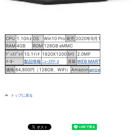
CPU
1.1Ghz
OS
Win10 Pro
発売
2020年9月10日
RAM
4GB
ROM
128GB eMMC
ﾃﾞｨｽﾌﾟﾚｲ
10.1ｲﾝﾁ
1920X1200
ｶﾒﾗ
2.0MP
ﾒｰｶｰ
製品情報
ﾆｭｰｽﾘﾘｰｽ
直販
WEB MART
価格
84,800円（128GB、WiFi）
Amazon
arrows Tab EH
トップに戻る