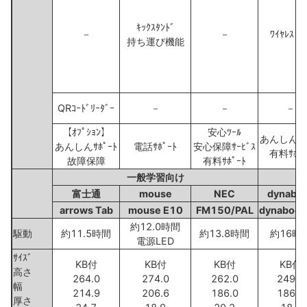
ｷｯｸｽﾀﾝﾄﾞ
－
－
ﾜｲﾔﾚｽ ﾏｳ
持ち運び機能
QRｺｰﾄﾞﾘｰﾀﾞｰ
－
－
－
【ｵﾌﾟｼｮﾝ】
安心ﾂｰﾙ
あんしんｻﾎ
あんしんｻﾎﾟｰﾄ
電話ｻﾎﾟｰﾄ
安心保障ｻｰﾋﾞｽ
有料ｻﾎﾟｰ
故障保障
有料ｻﾎﾟｰﾄ
一般学習向け
富士通
mouse
NEC
dynabo
arrows Tab
mouse E10
FM150/PAL
dynabook
約12.0時間
駆動
約11.5時間
約13.8時間
約16時
電源LED
ｻｲｽﾞ
KB付
KB付
KB付
KB付
高さ
264.0
274.0
262.0
249.0
幅
214.9
206.6
186.0
186.7
厚さ