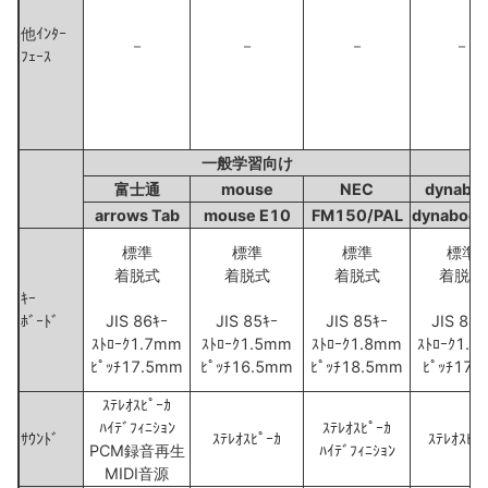
他ｲﾝﾀｰ
－
－
－
－
ﾌｪｰｽ
一般学習向け
富士通
mouse
NEC
dynabo
arrows Tab
mouse E10
FM150/PAL
dynabook
標準
標準
標準
標準
着脱式
着脱式
着脱式
着脱式
ｷｰ
ﾎﾞｰﾄﾞ
JIS 86ｷｰ
JIS 85ｷｰ
JIS 85ｷｰ
JIS 84ｷ
ｽﾄﾛｰｸ1.7mm
ｽﾄﾛｰｸ1.5mm
ｽﾄﾛｰｸ1.8mm
ｽﾄﾛｰｸ1.
ﾋﾟｯﾁ17.5mm
ﾋﾟｯﾁ16.5mm
ﾋﾟｯﾁ18.5mm
ﾋﾟｯﾁ17
ｽﾃﾚｵｽﾋﾟｰｶ
ﾊｲﾃﾞﾌｨﾆｼｮﾝ
ｽﾃﾚｵｽﾋﾟｰｶ
ｻｳﾝﾄﾞ
ｽﾃﾚｵｽﾋﾟｰｶ
ｽﾃﾚｵｽﾋﾟ
PCM録音再生
ﾊｲﾃﾞﾌｨﾆｼｮﾝ
MIDI音源