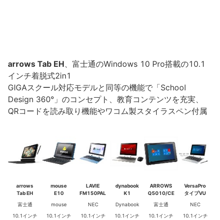
arrows Tab EH
、富士通のWindows 10 Pro搭載の10.1
インチ着脱式2in1
GIGAスクール対応モデルと同等の機能で「School
Design 360°」のコンセプト、教育コンテンツを充実、
QRコードを読み取り機能やワコム製スタイラスペン付属
arrows
mouse
LAVIE
dynabook
ARROWS
VersaPro
Tab EH
E10
FM150PAL
K1
Q5010/CE
タイプVU
富士通
mouse
NEC
Dynabook
富士通
NEC
10.1インチ
10.1インチ
10.1インチ
10.1インチ
10.1インチ
10.1インチ