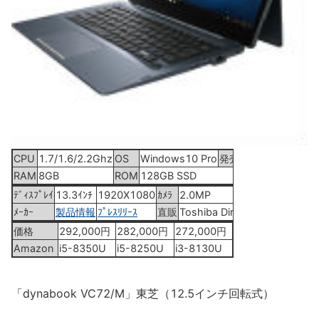
CPU
1.7/1.6/2.2Ghz
OS
Windows10 Pro
発売
2019年1月17日
RAM
8GB
ROM
128GB SSD
ﾃﾞｨｽﾌﾟﾚｲ
13.3ｲﾝﾁ
1920X1080
ｶﾒﾗ
2.0MP
ﾒｰｶｰ
製品情報
ﾌﾟﾚｽﾘﾘｰｽ
直販
Toshiba Direct
価格
292,000円
282,000円
272,000円
Amazon
i5-8350U
i5-8250U
i3-8130U
「dynabook VC72/M」東芝（12.5インチ回転式）