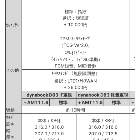
標準：指紋
選択：顔認証
+ 10,000円
ｾｷｭﾘﾃｨ
TPMｾｷｭﾘﾃｨﾁｯﾌﾟ
（TCG Ver2.0）
ｽﾃﾚｵｽﾋﾟｰｶｰ
（ｲﾝﾃﾙ ﾊｲ・ﾃﾞﾌｨﾆｼｮﾝ準拠）
（ｲﾝ
PCM録音、MIDI音源
その他
ｷｯｸｽﾀﾝﾄﾞ（無段階調整）
選択：LTEﾜｲﾔﾚｽWAN
選
+ 26,000円
dynabook D83 IF重視
dynabook D83 軽量重視
＋AMT11.8
標準
＋AMT11.8
標準
＋A
駆動
約10時間
約1
ｻｲｽﾞ
本体 / KB付
本体 / KB付
高さ
316.0 / 316.0
316.0 / 316.0
幅
207.0 / 217.0
207.0 / 212.5
厚さ