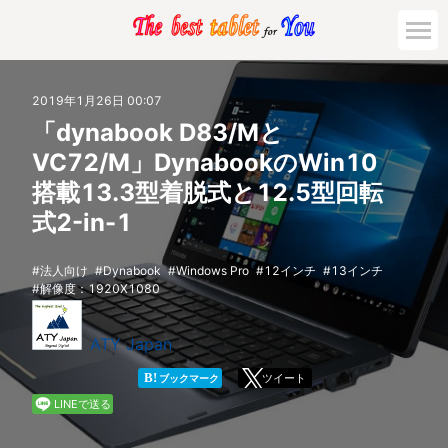
市場動向
2019年1月26日 00:07
「dynabook D83/Mと
活用対策と事例
VC72/M」DynabookのWin10
搭載13.3型着脱式と12.5型回転
主要機種の比較
式2-in-1
ゲーミング
法人向け
Dynabook
Windows Pro
12インチ
13インチ
解像度：1920X1080
法人向け
ATY Japan
B!
ツイート
ブックマーク
LINEで送る