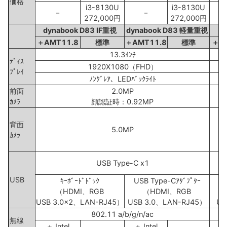
価格
i3-8130U
i3-8130U
－
－
272,000円
272,000円
dynabook D83 IF重視
dynabook D83 軽量重視
＋AMT11.8
標準
＋AMT11.8
標準
＋A
13.3ｲﾝﾁ
ﾃﾞｨｽ
1920X1080（FHD）
1
ﾌﾟﾚｲ
ﾉﾝｸﾞﾚｱ、LEDﾊﾞｯｸﾗｲﾄ
ﾉ
前面
2.0MP
ｶﾒﾗ
顔認証時：0.92MP
背面
5.0MP
ｶﾒﾗ
USB Type-C x1
USB
ｷｰﾎﾞｰﾄﾞﾄﾞｯｸ
USB Type-Cｱﾀﾞﾌﾟﾀｰ
U
（HDMI、RGB
（HDMI、RGB
USB 3.0x2、LAN-RJ45）
USB 3.0、LAN-RJ45）
US
802.11 a/b/g/n/ac
無線
＋ Intel
＋ Intel
＋