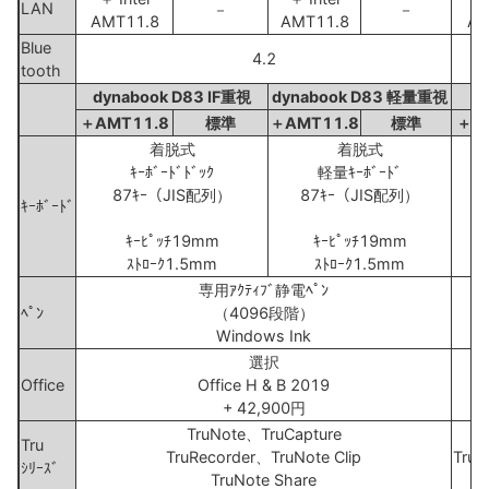
LAN
－
－
AMT11.8
AMT11.8
AM
Blue
4.2
tooth
dynabook D83 IF重視
dynabook D83 軽量重視
＋AMT11.8
標準
＋AMT11.8
標準
＋A
着脱式
着脱式
ｷｰﾎﾞｰﾄﾞﾄﾞｯｸ
軽量ｷｰﾎﾞｰﾄﾞ
87ｷｰ（JIS配列）
87ｷｰ（JIS配列）
ｷｰﾎﾞｰﾄﾞ
ｷｰﾋﾟｯﾁ19mm
ｷｰﾋﾟｯﾁ19mm
ｽﾄﾛｰｸ1.5mm
ｽﾄﾛｰｸ1.5mm
専用ｱｸﾃｨﾌﾞ静電ﾍﾟﾝ
ﾍﾟﾝ
（4096段階）
Windows Ink
選択
Office
Office H & B 2019
+ 42,900円
TruNote、TruCapture
T
Tru
TruRecorder、TruNote Clip
TruR
ｼﾘｰｽﾞ
TruNote Share