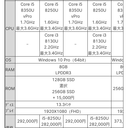
Core i5
Core i5
Core i5
Core i5
Core 
8350U
8250U
8350U
8250U
835
vPro
vPro
vPr
1.7GHz
1.6GHz
1.7GHz
1.6GHz
1.7G
最大3.6GHz
最大3.4GHz
最大3.6GHz
最大3.4GHz
最大3.6
CPU
Core i3
Core i3
8130U
8130U
－
－
－
2.2GHz
2.2GHz
最大3.4GHz
最大3.4GHz
OS
Windows 10 Pro（64bit）
Window
8GB
8G
RAM
LPDDR3
LPDD
128GB SSD
選択
ROM
256GB 
256GB SSD
+ 15,000円
13.3ｲﾝﾁ
ﾃﾞｨｽ
ﾌﾟﾚｲ
1920X1080（FHD）
192
i5-8250U
i5-8250U
292,000円
292,000円
373,8
282,000円
282,000円
価格