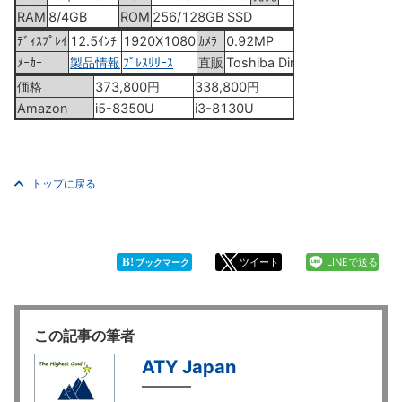
RAM
8/4GB
ROM
256/128GB SSD
ﾃﾞｨｽﾌﾟﾚｲ
12.5ｲﾝﾁ
1920X1080
ｶﾒﾗ
0.92MP
ﾒｰｶｰ
製品情報
ﾌﾟﾚｽﾘﾘｰｽ
直販
Toshiba Direct
価格
373,800円
338,800円
Amazon
i5-8350U
i3-8130U
トップに戻る
B!
ツイート
LINEで送る
ブックマーク
この記事の筆者
ATY Japan