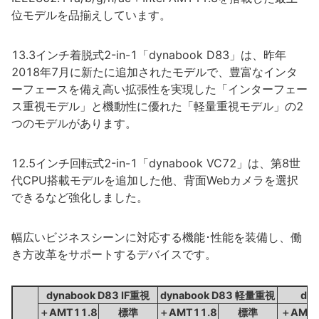
位モデルを品揃えしています。
13.3インチ着脱式2-in-1「dynabook D83」は、昨年
2018年7月に新たに追加されたモデルで、豊富なインタ
ーフェースを備え高い拡張性を実現した「インターフェー
ス重視モデル」と機動性に優れた「軽量重視モデル」の2
つのモデルがあります。
12.5インチ回転式2-in-1「dynabook VC72」は、第8世
代CPU搭載モデルを追加した他、背面Webカメラを選択
できるなど強化しました。
幅広いビジネスシーンに対応する機能･性能を装備し、働
き方改革をサポートするデバイスです。
dynabook D83 IF重視
dynabook D83 軽量重視
dy
＋AMT11.8
標準
＋AMT11.8
標準
＋AMT1