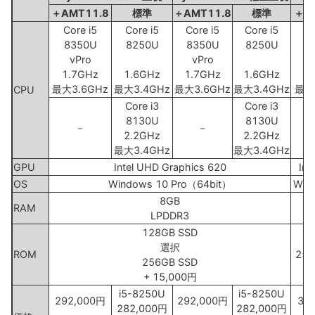
＋AMT11.8
標準
＋AMT11.8
標準
＋A
Core i5
Core i5
Core i5
Core i5
C
8350U
8250U
8350U
8250U
8
vPro
vPro
1.7GHz
1.6GHz
1.7GHz
1.6GHz
1
最大3.6GHz
最大3.4GHz
最大3.6GHz
最大3.4GHz
最大
CPU
Core i3
Core i3
8130U
8130U
－
－
2.2GHz
2.2GHz
最大3.4GHz
最大3.4GHz
GPU
Intel UHD Graphics 620
Int
OS
Windows 10 Pro（64bit）
Win
8GB
RAM
LPDDR3
L
128GB SSD
選択
ROM
256
256GB SSD
+ 15,000円
i5-8250U
i5-8250U
292,000円
292,000円
37
282,000円
282,000円