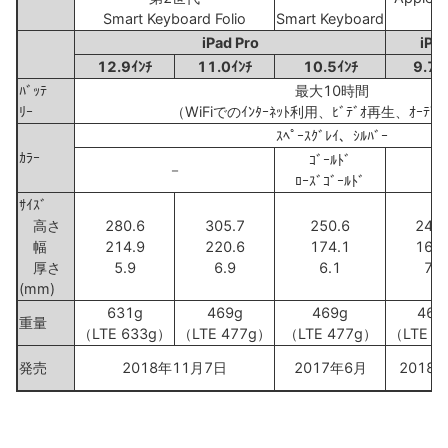
Smart Keyboard Folio
Smart Keyboard
iPad Pro
iPa
12.9ｲﾝﾁ
11.0ｲﾝﾁ
10.5ｲﾝﾁ
9.7ｲ
ﾊﾞｯﾃ
最大10時間
ﾘｰ
（WiFiでのｲﾝﾀｰﾈｯﾄ利用、ﾋﾞﾃﾞｵ再生、ｵｰﾃﾞ
ｽﾍﾟｰｽｸﾞﾚｲ、ｼﾙﾊﾞｰ
ｶﾗｰ
ｺﾞｰﾙﾄﾞ
－
ﾛｰｽﾞｺﾞｰﾙﾄﾞ
ｻｲｽﾞ
高さ
280.6
305.7
250.6
240.
幅
214.9
220.6
174.1
169.
厚さ
5.9
6.9
6.1
7.5
(mm)
631g
469g
469g
469
重量
（LTE 633g）
（LTE 477g）
（LTE 477g）
（LTE 4
発売
2018年11月7日
2017年6月
2018