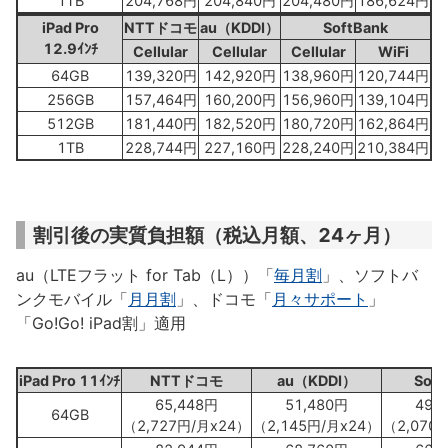
1TB
204,768円
204,840円
204,480円
186,624円
iPad Pro
NTTドコモ
au（KDDI）
SoftBank
12.9ｲﾝﾁ
Cellular
Cellular
Cellular
WiFi
64GB
139,320円
142,920円
138,960円
120,744円
256GB
157,464円
160,200円
156,960円
139,104円
512GB
181,440円
182,520円
180,720円
162,864円
1TB
228,744円
227,160円
228,240円
210,384円
割引後の実質負担額（税込月額、24ヶ月）
au（LTEフラット for Tab（L））「
毎月割
」、ソフトバ
ンクモバイル「
月月割
」、ドコモ「
月々サポート
」
「Go!Go! iPad割」適用
iPad Pro 11ｲﾝﾁ
NTTドコモ
au（KDDI）
Soft
65,448円
51,480円
49,
64GB
（2,727円/月x24）
（2,145円/月x24）
（2,070