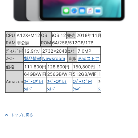
CPU
A12X+M12
OS
iOS 12
発売
2018年11月7日
RAM
非公開
ROM
64/256/512GB/1TB
ﾃﾞｨｽﾌﾟﾚｲ
12.9ｲﾝﾁ
2732x2048
ｶﾒﾗ
7.0MP
ﾒｰｶｰ
製品情報
Newsroom
直販
iPadストア
価格
111,800円
128,800円
150,800円
194,800円
64GB/WiFi
256GB/WiFi
512GB/WiFi
1TB/WiFi
Amazon
ｽﾍﾟｰｽｸﾞﾚｲ
ｽﾍﾟｰｽｸﾞﾚｲ
ｽﾍﾟｰｽｸﾞﾚｲ
ｽﾍﾟｰｽｸﾞﾚｲ
ｼﾙﾊﾞｰ
ｼﾙﾊﾞｰ
ｼﾙﾊﾞｰ
ｼﾙﾊﾞｰ
トップに戻る