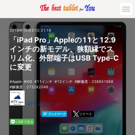
市場動向
2018年10月31日 21:18
「iPad Pro」Appleの11と12.9
活用対策と事例
インチの新モデル、狭額縁でス
リム化、外部端子はUSB Type-C
主要機種の比較
に変更
ゲーミング
Apple
iOS
11インチ
12インチ
解像度：2388X1668
解像度：2732X2048
法人向け
ATY Japan
B!
ツイート
ブックマーク
LINEで送る