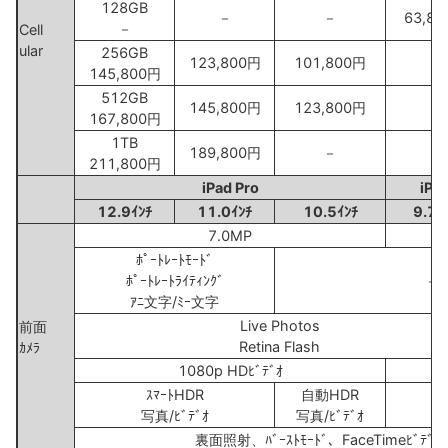
128GB
－
－
63,8
－
Cell
ular
256GB
123,800円
101,800円
－
145,800円
512GB
145,800円
123,800円
－
167,800円
1TB
189,800円
－
－
211,800円
iPad Pro
iPa
12.9ｲﾝﾁ
11.0ｲﾝﾁ
10.5ｲﾝﾁ
9.7ｲ
7.0MP
ﾎﾟｰﾄﾚｰﾄﾓｰﾄﾞ
ﾎﾟｰﾄﾚｰﾄﾗｲﾃｨﾝｸﾞ
－
ｱﾆ文字/ﾐｰ文字
Live Photos
前面
Retina Flash
ｶﾒﾗ
1080p HDﾋﾞﾃﾞｵ
7
ｽﾏｰﾄHDR
自動HDR
写真/ﾋﾞﾃﾞｵ
写真/ﾋﾞﾃﾞｵ
裏面照射、ﾊﾞｰｽﾄﾓｰﾄﾞ、FaceTimeﾋﾞﾃﾞ