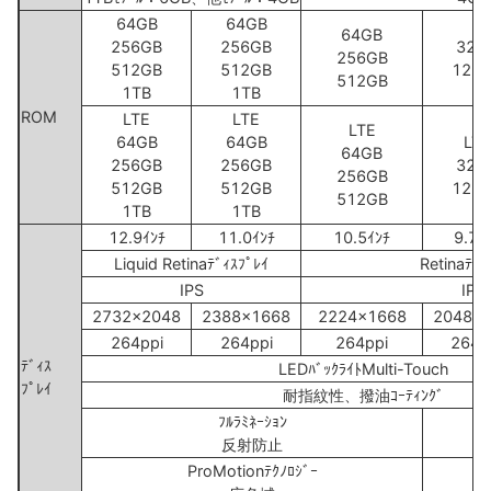
64GB
64GB
64GB
256GB
256GB
32G
256GB
512GB
512GB
128
512GB
1TB
1TB
ROM
LTE
LTE
LTE
64GB
64GB
LTE
64GB
256GB
256GB
32G
256GB
512GB
512GB
128
512GB
1TB
1TB
12.9ｲﾝﾁ
11.0ｲﾝﾁ
10.5ｲﾝﾁ
9.7ｲ
Liquid Retinaﾃﾞｨｽﾌﾟﾚｲ
Retinaﾃﾞｨ
IPS
IPS
2732x2048
2388x1668
2224x1668
2048x
264ppi
264ppi
264ppi
264p
ﾃﾞｨｽ
LEDﾊﾞｯｸﾗｲﾄMulti-Touch
ﾌﾟﾚｲ
耐指紋性、撥油ｺｰﾃｨﾝｸﾞ
ﾌﾙﾗﾐﾈｰｼｮﾝ
－
反射防止
ProMotionﾃｸﾉﾛｼﾞｰ