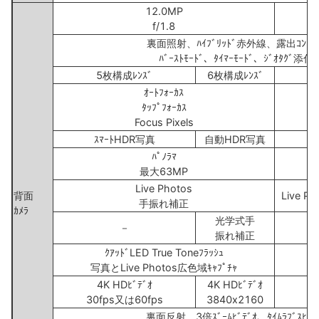
12.0MP
f/1.8
裏面照射、ﾊｲﾌﾞﾘｯﾄﾞ赤外線、露出ｺﾝﾄﾛｰ
ﾊﾞｰｽﾄﾓｰﾄﾞ、ﾀｲﾏｰﾓｰﾄﾞ、ｼﾞｵﾀｸﾞ添付
5枚構成ﾚﾝｽﾞ
6枚構成ﾚﾝｽﾞ
ｵｰﾄﾌｫｰｶｽ
ﾀｯﾌﾟﾌｫｰｶｽ
Focus Pixels
ｽﾏｰﾄHDR写真
自動HDR写真
ﾊﾟﾉﾗﾏ
最大63MP
Live Photos
背面
Live Ph
手振れ補正
ｶﾒﾗ
光学式手
－
振れ補正
ｸｱｯﾄﾞLED True Toneﾌﾗｯｼｭ
写真とLive Photos広色域ｷｬﾌﾟﾁｬ
4K HDﾋﾞﾃﾞｵ
4K HDﾋﾞﾃﾞｵ
1
30fps又は60fps
3840x2160
裏面反射、3倍ｽﾞｰﾑﾋﾞﾃﾞｵ、ﾀｲﾑﾗﾌﾞｽﾋﾞﾃ