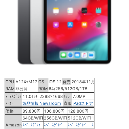
CPU
A12X+M12
OS
iOS 12
発売
2018年11月7日
RAM
非公開
ROM
64/256/512GB/1TB
ﾃﾞｨｽﾌﾟﾚｲ
11.0ｲﾝﾁ
2388x1668
ｶﾒﾗ
7.0MP
ﾒｰｶｰ
製品情報
Newsroom
直販
iPadストア
価格
89,800円
106,800円
128,800円
172,800円
64GB/WiFi
256GB/WiFi
512GB/WiFi
1TB/WiFi
Amazon
ｽﾍﾟｰｽｸﾞﾚｲ
ｽﾍﾟｰｽｸﾞﾚｲ
ｽﾍﾟｰｽｸﾞﾚｲ
ｽﾍﾟｰｽｸﾞﾚｲ