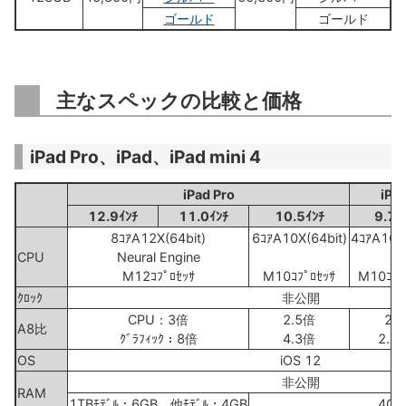
ゴールド
ゴールド
主なスペックの比較と価格
iPad Pro、iPad、iPad mini 4
iPad Pro
iPa
12.9ｲﾝﾁ
11.0ｲﾝﾁ
10.5ｲﾝﾁ
9.7ｲ
8ｺｱA12X(64bit)
6ｺｱA10X(64bit)
4ｺｱA10(6
CPU
Neural Engine
M12ｺﾌﾟﾛｾｯｻ
M10ｺﾌﾟﾛｾｯｻ
M10ｺﾌﾟ
ｸﾛｯｸ
非公開
CPU：3倍
2.5倍
2倍
A8比
ｸﾞﾗﾌｨｯｸ：8倍
4.3倍
2.7
OS
iOS 12
非公開
RAM
1TBﾓﾃﾞﾙ：6GB、他ﾓﾃﾞﾙ：4GB
4GB