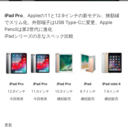
iPad Pro
、Appleの11と12.9インチの新モデル、狭額縁
でスリム化、外部端子はUSB Type-Cに変更、Apple
Pencilは第2世代に進化
iPadシリーズの主なスペック比較
iPad Pro
iPad Pro
iPad Pro
iPad
iPad mini 4
12.9インチ
11.0インチ
10.5インチ
9.7インチ
7.9インチ
今回発表
今回発表
継続販売
継続販売
継続販売
更新