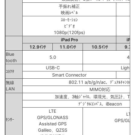
手振れ補正
映画ﾚﾍﾞﾙ
ｽﾛｰﾓｰｼｮﾝ
ﾋﾞﾃﾞｵ
1080p(120fps)
7
iPad Pro
iPa
12.9ｲﾝﾁ
11.0ｲﾝﾁ
10.5ｲﾝﾁ
9.7ｲ
Blue
5.0
4.2
tooth
USB-C
Lightn
ｺﾈｸﾀ
Smart Connector
802.11 a/b/g/n/ac、ﾃﾞｭｱﾙﾁｬﾝﾈﾙ
無線
LAN
MIMO対応
加速度、3軸ｼﾞｬｲﾛ、環境光、気圧計、Touc
ﾃﾞｼﾞﾀﾙｺﾝﾊﾟｽ、iBeacon
LTE
LTE
GPS/GLONASS
ｾﾝｻｰ
GPS/GLO
Assisted GPS
Galileo、QZSS