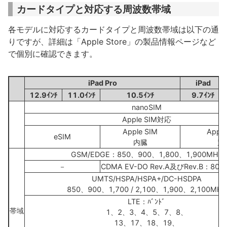
カードタイプと対応する周波数帯域
各モデルに対応するカードタイプと周波数帯域は以下の通
りですが、詳細は「Apple Store」の製品情報ページなど
で個別に確認できます。
iPad Pro
iPad
12.9ｲﾝﾁ
11.0ｲﾝﾁ
10.5ｲﾝﾁ
9.7ｲﾝﾁ
nanoSIM
Apple SIM対応
Apple SIM
Apple
eSIM
内臓
別
GSM/EDGE：850、900、1,800、1,900MHz
－
CDMA EV-DO Rev.A及びRev.B：800
UMTS/HSPA/HSPA+/DC-HSDPA
850、900、1,700 / 2,100、1,900、2,100MHz
LTE：ﾊﾞﾝﾄﾞ
帯域
1、2、3、4、5、7、8、
13、17、18、19、