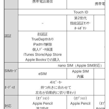
携帯電話通信
携帯電話
Touch ID
第2世代
－
指紋認証ｾﾝｻｰ
ﾎｰﾑﾎﾞﾀﾝ
顔認証
認証
TrueDepthｶﾒﾗ
iPadﾛｯｸ解除
－
個人ﾃﾞｰﾀ保護
iTunes Store/App Store
Apple Booksでの購入
nano SIM（Apple SIM対応）
SIMｶｰﾄﾞ
Apple SIM
eSIM
内臓
4ｽﾋﾟｰｶｰ
ｵｰﾃﾞｨｵ
持つ向きに合わせて
左右が自動的に切り替わり
（ｵﾌﾟｼｮﾝ）
（ｵﾌﾟｼｮﾝ）
Apple Pencil
Apple Pencil
（ｵﾌﾟｼ
対応
第2世代
Apple P