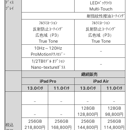
ﾃﾞｨｽ
LEDﾊﾞｯｸﾗｲﾄ
ﾌﾟﾚｲ
Multi-Touch
耐指紋性撥油ｺｰﾃｨﾝｸﾞ
ﾌﾙﾗﾐﾈｰｼｮﾝ
ﾌﾙﾗﾐﾈｰｼｮﾝ
反射防止ｺｰﾃｨﾝｸﾞ
反射防止ｺｰﾃｨﾝｸﾞ
広色域（P3）
広色域（P3）
True Tone
True Tone
10Hz～120Hz
－
ProMotionﾃｸﾉﾛｼﾞｰ
1/2TBﾓﾃﾞﾙ ｵﾌﾟｼｮﾝ
－
Nano-textureｶﾞﾗｽ
継続販売
iPad Pro
iPad Air
13.0ｲﾝﾁ
11.0ｲﾝﾁ
13.0ｲﾝﾁ
11.0ｲﾝﾁ
－
－
－
－
128GB
128GB
－
－
128,800円
98,800円
256GB
256GB
256GB
256GB
税込
218,800円
168,800円
144,800円
114,800円