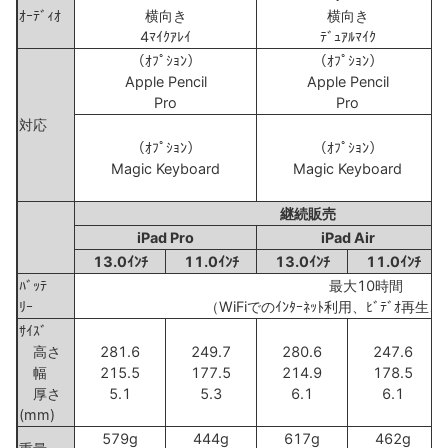
ｵｰﾃﾞｨｵ
横向き
横向き
4ﾏｲｸｱﾚｲ
ﾃﾞｭｱﾙﾏｲｸ
（ｵﾌﾟｼｮﾝ）
（ｵﾌﾟｼｮﾝ）
Apple Pencil
Apple Pencil
Pro
Pro
対応
（ｵﾌﾟｼｮﾝ）
（ｵﾌﾟｼｮﾝ）
Magic Keyboard
Magic Keyboard
継続販売
iPad Pro
iPad Air
13.0ｲﾝﾁ
11.0ｲﾝﾁ
13.0ｲﾝﾁ
11.0ｲﾝﾁ
ﾊﾞｯﾃ
最大10時間
ﾘｰ
（WiFiでのｲﾝﾀｰﾈｯﾄ利用、ﾋﾞﾃﾞｵ再生、
ｻｲｽﾞ
高さ
281.6
249.7
280.6
247.6
幅
215.5
177.5
214.9
178.5
厚さ
5.1
5.3
6.1
6.1
(mm)
579g
444g
617g
462g