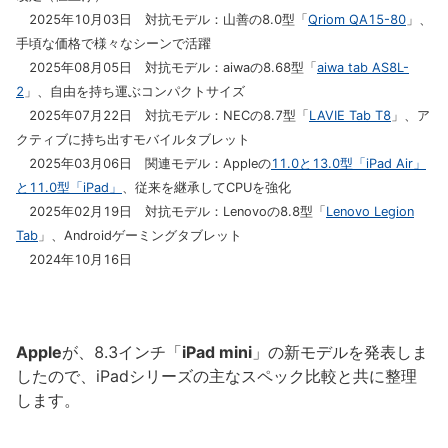
2025年10月03日 対抗モデル：山善の8.0型「
Qriom QA15-80
」、
手頃な価格で様々なシーンで活躍
2025年08月05日 対抗モデル：aiwaの8.68型「
aiwa tab AS8L-
2
」、自由を持ち運ぶコンパクトサイズ
2025年07月22日 対抗モデル：NECの8.7型「
LAVIE Tab T8
」、ア
クティブに持ち出すモバイルタブレット
2025年03月06日 関連モデル：Appleの
11.0と13.0型「iPad Air」
と11.0型「iPad」
、従来を継承してCPUを強化
2025年02月19日 対抗モデル：Lenovoの8.8型「
Lenovo Legion
Tab
」、Androidゲーミングタブレット
2024年10月16日
Apple
が、8.3インチ「
iPad mini
」の新モデルを発表しま
したので、iPadシリーズの主なスペック比較と共に整理
します。