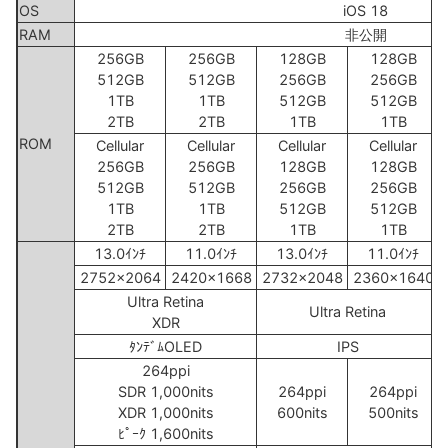
OS
iOS 18
RAM
非公開
256GB
256GB
128GB
128GB
512GB
512GB
256GB
256GB
1TB
1TB
512GB
512GB
2TB
2TB
1TB
1TB
ROM
Cellular
Cellular
Cellular
Cellular
256GB
256GB
128GB
128GB
512GB
512GB
256GB
256GB
1TB
1TB
512GB
512GB
2TB
2TB
1TB
1TB
13.0ｲﾝﾁ
11.0ｲﾝﾁ
13.0ｲﾝﾁ
11.0ｲﾝﾁ
2752x2064
2420x1668
2732x2048
2360x1640
Ultra Retina
Ultra Retina
XDR
ﾀﾝﾃﾞﾑOLED
IPS
264ppi
SDR 1,000nits
264ppi
264ppi
XDR 1,000nits
600nits
500nits
ﾋﾟｰｸ 1,600nits