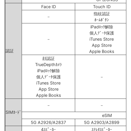
Face ID
Touch ID
指紋認証
－
ﾎｰﾑﾎﾞﾀﾝ
iPadﾛｯｸ解除
個人ﾃﾞｰﾀ保護
－
iTunes Store
App Store
認証
Apple Books
顔認証
TrueDepthｶﾒﾗ
iPadﾛｯｸ解除
個人ﾃﾞｰﾀ保護
－
iTunes Store
App Store
Apple Books
－
－
SIMｶｰﾄﾞ
eSIM
5G A2926/A2837
5G A2903/A2899
4ｽﾋﾟｰｶｰ
ｽﾃﾚｵｽﾋﾟｰｶｰ