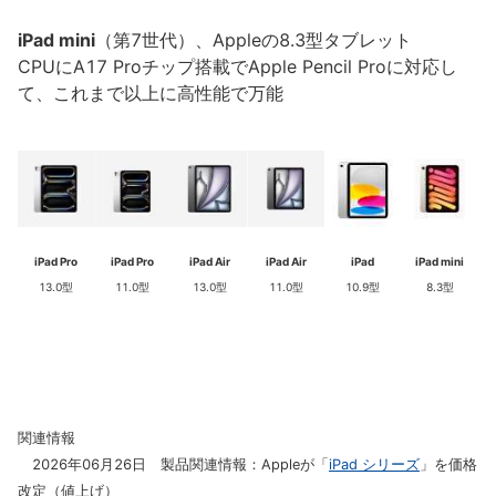
iPad mini
（第7世代）、Appleの8.3型タブレット
CPUにA17 Proチップ搭載でApple Pencil Proに対応し
て、これまで以上に高性能で万能
iPad Pro
iPad Pro
iPad Air
iPad Air
iPad
iPad mini
13.0型
11.0型
13.0型
11.0型
10.9型
8.3型
関連情報
2026年06月26日 製品関連情報：Appleが「
iPad シリーズ
」を価格
改定（値上げ）