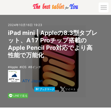
市場動向
2024年10月16日 19:23
iPad mini | Appleの8.3型タブレ
活用対策と事例
ット、A17 Proチップ搭載の
Apple Pencil Pro対応でより高
主要機種の比較
性能で万能化
ゲーミング
Apple
iOS
8インチ
法人向け
ATY Japan
B!
ツイート
ブックマーク
LINEで送る