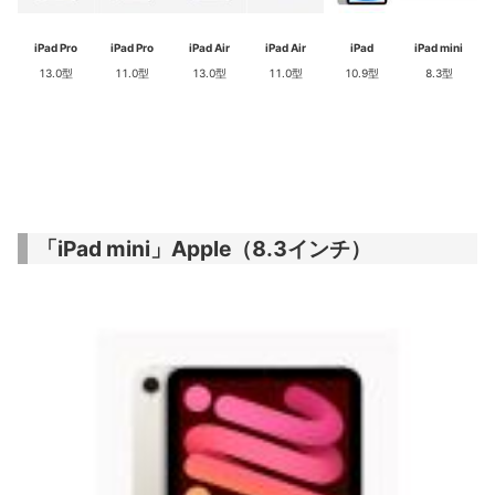
iPad Pro
iPad Pro
iPad Air
iPad Air
iPad
iPad mini
13.0型
11.0型
13.0型
11.0型
10.9型
8.3型
「iPad mini」Apple（8.3インチ）