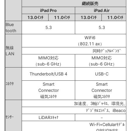
継続販売
iPad Pro
iPad Air
13.0ｲﾝﾁ
11.0ｲﾝﾁ
13.0ｲﾝﾁ
11.0ｲﾝﾁ
Blue
5.3
5.3
tooth
WiFi6
（802.11 ax）
無線
同時ﾃﾞｭｱﾙﾊﾞﾝﾄﾞ
LAN
MIMO対応
MIMO対応
（sub-6 GHz）
（sub-6 GHz）
Thunderbolt/USB 4
USB-C
ｺﾈｸﾀ
Smart
Smart
Connector
Connector
磁気ｺﾈｸﾀ
磁気ｺﾈｸﾀ
加速度、3軸ｼﾞｬｲﾛ、環境光、
ﾃﾞｼﾞﾀﾙｺﾝﾊﾟｽ、iBeacon
ｾﾝｻｰ
LiDARｽｷｬﾅ
－
Wi-Fi+Cellularﾓﾃﾞﾙ
GPS/GNSS