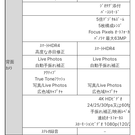
ｼﾞｵﾀｸﾞ添付
ﾊﾞｰｽﾄﾓｰﾄﾞ
5倍ﾃﾞｼﾞﾀﾙｽﾞｰﾑ
5枚構成ﾚﾝｽﾞ
Focus Pixels ｵｰﾄﾌｫｰｶｽ
ﾊﾟﾉﾗﾏ 最大63MP
ｽﾏｰﾄHDR4
ｽﾏｰﾄHDR4
高度な赤目修正
Live Photos
Live Photos
背面
自動手振れ補正
自動手振れ補正
ｶﾒﾗ
ｱｸﾃｨﾌﾞ
True Toneﾌﾗｯｼｭ
写真/Live Photos
写真/Live Photos
広色域ｷｬﾌﾟﾁｬ
広色域ｷｬﾌﾟﾁｬ
4K HDﾋﾞﾃﾞｵ
24/25/30fps又は60fps
手振れ補正/映画ﾚﾍﾞﾙ
連続ｵｰﾄﾌｫｰｶｽ
ｽﾛｰﾓｰｼｮﾝﾋﾞﾃﾞｵ 1080p(120/24
ｽﾃﾚｵ録音
－