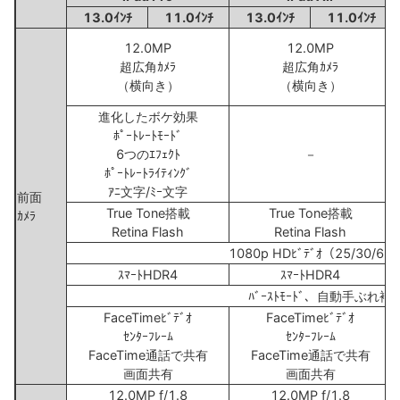
13.0ｲﾝﾁ
11.0ｲﾝﾁ
13.0ｲﾝﾁ
11.0ｲﾝﾁ
12.0MP
12.0MP
超広角ｶﾒﾗ
超広角ｶﾒﾗ
（横向き）
（横向き）
進化したボケ効果
ﾎﾟｰﾄﾚｰﾄﾓｰﾄﾞ
6つのｴﾌｪｸﾄ
－
ﾎﾟｰﾄﾚｰﾄﾗｲﾃｨﾝｸﾞ
ｱﾆ文字/ﾐｰ文字
前面
True Tone搭載
True Tone搭載
ｶﾒﾗ
Retina Flash
Retina Flash
1080p HDﾋﾞﾃﾞｵ（25/30/60
ｽﾏｰﾄHDR4
ｽﾏｰﾄHDR4
ﾊﾞｰｽﾄﾓｰﾄﾞ、自動手ぶれ補
FaceTimeﾋﾞﾃﾞｵ
FaceTimeﾋﾞﾃﾞｵ
ｾﾝﾀｰﾌﾚｰﾑ
ｾﾝﾀｰﾌﾚｰﾑ
F
FaceTime通話で共有
FaceTime通話で共有
画面共有
画面共有
12.0MP f/1.8
12.0MP f/1.8