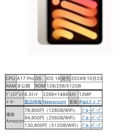
CPU
A17 Pro
OS
iOS 18
発売
2024年10月23日
RAM
非公開
ROM
128/256/512GB
ﾃﾞｨｽﾌﾟﾚｲ
8.3ｲﾝﾁ
2266x1488
ｶﾒﾗ
12MP
ﾒｰｶｰ
製品情報
Newsroom
直販
iPadストア
78,800円（128GB/WiFi）
ﾌﾞﾙｰ
ﾊﾟｰﾌﾟﾙ
ｽﾀｰﾗｲﾄ
ｽﾍﾟｰｽｸﾞﾚｲ
価格
94,800円（256GB/WiFi）
ﾌﾞﾙｰ
ﾊﾟｰﾌﾟﾙ
ｽﾀｰﾗｲﾄ
ｽﾍﾟｰｽｸﾞﾚｲ
Amazon
130,800円（512GB/WiFi）
ﾌﾞﾙｰ
ﾊﾟｰﾌﾟﾙ
ｽﾀｰﾗｲﾄ
ｽﾍﾟｰｽｸﾞﾚｲ