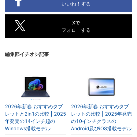
いいね！する
Xで
フォローする
編集部イチオシ記事
2026年新春 おすすめタブ
2026年新春 おすすめタブ
レットと2in1の比較 | 2025
レットの比較 | 2025年発売
年発売の14インチ超の
の10インチクラスの
Windows搭載モデル
Android及びiOS搭載モデル