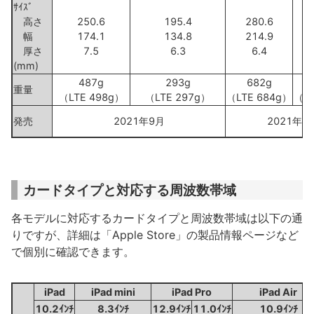
ｻｲｽﾞ
高さ
250.6
195.4
280.6
幅
174.1
134.8
214.9
厚さ
7.5
6.3
6.4
(mm)
487g
293g
682g
重量
（LTE 498g）
（LTE 297g）
（LTE 684g）
（LT
発売
2021年9月
2021年4
カードタイプと対応する周波数帯域
各モデルに対応するカードタイプと周波数帯域は以下の通
りですが、詳細は「Apple Store」の製品情報ページなど
で個別に確認できます。
iPad
iPad mini
iPad Pro
iPad Air
10.2ｲﾝﾁ
8.3ｲﾝﾁ
12.9ｲﾝﾁ
11.0ｲﾝﾁ
10.9ｲﾝﾁ