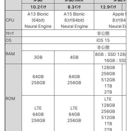
10.2ｲﾝﾁ
8.3ｲﾝﾁ
12.9ｲﾝﾁ
1
A13 Bionic
A15 Bionic
Apple M
CPU
(64bit)
6ｺｱ(64bit)
8ｺｱ(64bit
Neural Engine
Neural Engine
Neural Eng
ｸﾛｯｸ
非公開
OS
iOS 15
非公開
RAM
8GB：SSD 128/2
3GB
4GB
16GB：SSD 1
128GB
256GB
64GB
64GB
512GB
256GB
256GB
1TB
2TB
ROM
LTE
128GB
LTE
LTE
256GB
64GB
64GB
512GB
256GB
256GB
1TB
2TB