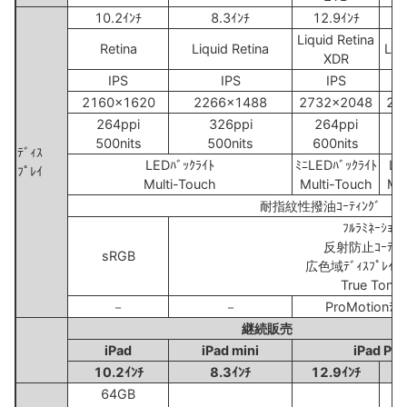
10.2ｲﾝﾁ
8.3ｲﾝﾁ
12.9ｲﾝﾁ
1
Liquid Retina
Retina
Liquid Retina
Liq
XDR
IPS
IPS
IPS
2160x1620
2266x1488
2732x2048
23
264ppi
326ppi
264ppi
500nits
500nits
600nits
6
ﾃﾞｨｽ
LEDﾊﾞｯｸﾗｲﾄ
ﾐﾆLEDﾊﾞｯｸﾗｲﾄ
LE
ﾌﾟﾚｲ
Multi-Touch
Multi-Touch
Mul
耐指紋性撥油ｺｰﾃｨﾝｸﾞ
ﾌﾙﾗﾐﾈｰｼｮﾝ
反射防止ｺｰﾃｨﾝ
sRGB
広色域ﾃﾞｨｽﾌﾟﾚｲ
True Tone
－
－
ProMotionﾃｸﾉ
継続販売
iPad
iPad mini
iPad Pro
10.2ｲﾝﾁ
8.3ｲﾝﾁ
12.9ｲﾝﾁ
1
64GB