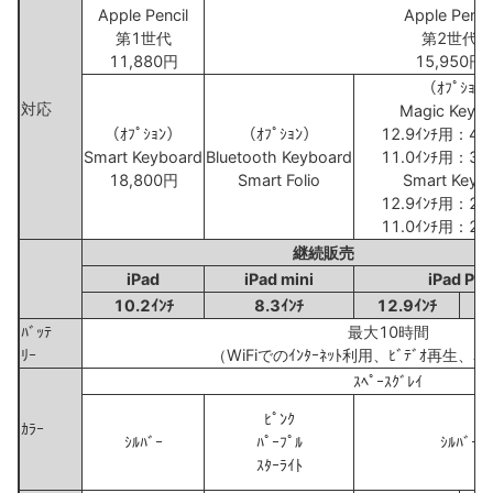
Apple Pencil
Apple Penci
第1世代
第2世代
11,880円
15,950円
（ｵﾌﾟｼｮﾝ
対応
Magic Keyb
（ｵﾌﾟｼｮﾝ）
（ｵﾌﾟｼｮﾝ）
12.9ｲﾝﾁ用：41
Smart Keyboard
Bluetooth Keyboard
11.0ｲﾝﾁ用：34
18,800円
Smart Folio
Smart Key F
12.9ｲﾝﾁ用：24
11.0ｲﾝﾁ用：21
継続販売
iPad
iPad mini
iPad Pro
10.2ｲﾝﾁ
8.3ｲﾝﾁ
12.9ｲﾝﾁ
1
ﾊﾞｯﾃ
最大10時間
ﾘｰ
（WiFiでのｲﾝﾀｰﾈｯﾄ利用、ﾋﾞﾃﾞｵ再生、ｵｰ
ｽﾍﾟｰｽｸﾞﾚｲ
ﾋﾟﾝｸ
ｶﾗｰ
ｼﾙﾊﾞｰ
ﾊﾟｰﾌﾟﾙ
ｼﾙﾊﾞｰ
ｽﾀｰﾗｲﾄ