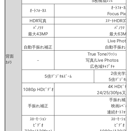
5枚構成ﾚﾝｽﾞ
ｵｰﾄﾌｫｰｶｽ
ｵｰﾄﾌｫｰｶｽ
Focus Pixel
HDR写真
ｽﾏｰﾄHDR3写
ﾊﾟﾉﾗﾏ
ﾊﾟﾉﾗﾏ
最大43MP
最大63MP
Live Photos
自動手振れ補正
自動手振れ補
True Toneﾌﾗｯｼｭ
背面
－
写真/Live Photos
ｶﾒﾗ
広色域ｷｬﾌﾟﾁｬ
2倍光学ｽﾞｰ
5倍ﾃﾞｼﾞﾀﾙｽﾞｰﾑ
5倍ﾃﾞｼﾞﾀﾙｽ
4K HDﾋﾞﾃﾞｵ
1080p HDﾋﾞﾃﾞｵ
24/25/30fps又は
手振れ補正
手振れ補正
映画ﾚﾍﾞﾙ
連続ｵｰﾄﾌｫｰｶ
ｽﾛｰﾓｰｼｮﾝ
ｽﾛｰﾓｰｼｮﾝ
ﾋﾞﾃﾞｵ
ﾋﾞﾃﾞｵ