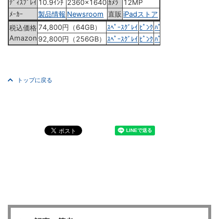
ﾃﾞｨｽﾌﾟﾚｲ
10.9ｲﾝﾁ
2360x1640
ｶﾒﾗ
12MP
ﾒｰｶｰ
製品情報
Newsroom
直販
iPadストア
74,800円（64GB）
ｽﾍﾟｰｽｸﾞﾚｲ
ﾋﾟﾝｸ
ﾊﾟｰﾌﾟﾙ
ｽﾀｰﾗｲﾄ
ﾌﾞﾙｰ
税込価格
Amazon
92,800円（256GB）
ｽﾍﾟｰｽｸﾞﾚｲ
ﾋﾟﾝｸ
ﾊﾟｰﾌﾟﾙ
ｽﾀｰﾗｲﾄ
ﾌﾞﾙｰ
トップに戻る