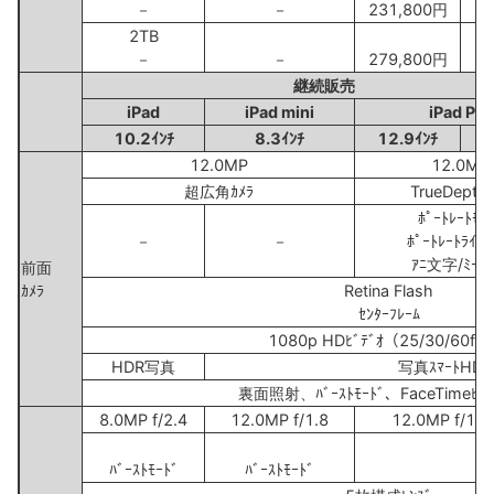
－
－
231,800円
19
2TB
－
－
279,800円
24
継続販売
iPad
iPad mini
iPad Pro
10.2ｲﾝﾁ
8.3ｲﾝﾁ
12.9ｲﾝﾁ
1
12.0MP
12.0MP
超広角ｶﾒﾗ
TrueDepthｶ
ﾎﾟｰﾄﾚｰﾄﾓｰ
－
－
ﾎﾟｰﾄﾚｰﾄﾗｲﾃｨ
ｱﾆ文字/ﾐｰ
前面
ｶﾒﾗ
Retina Flash
ｾﾝﾀｰﾌﾚｰﾑ
1080p HDﾋﾞﾃﾞｵ（25/30/60fp
HDR写真
写真ｽﾏｰﾄHDR
裏面照射、ﾊﾞｰｽﾄﾓｰﾄﾞ、FaceTimeﾋﾞ
8.0MP f/2.4
12.0MP f/1.8
12.0MP f/1.8 
ﾊﾞｰｽﾄﾓｰﾄﾞ
ﾊﾞｰｽﾄﾓｰﾄﾞ