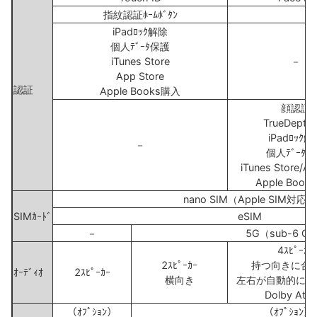
指紋認証ﾎｰﾑﾎﾞﾀﾝ
iPadﾛｯｸ解除
個人ﾃﾞｰﾀ保護
iTunes Store
－
App Store
認証
Apple Books購入
顔認証
TrueDepthｶ
iPadﾛｯｸ解
－
個人ﾃﾞｰﾀ
iTunes Store/Ap
Apple Boo
nano SIM（Apple SIM対応）
SIMｶｰﾄﾞ
eSIM
－
5G（sub-6 G
4ｽﾋﾟｰｶｰ
2ｽﾋﾟｰｶｰ
持つ向きに合
ｵｰﾃﾞｨｵ
2ｽﾋﾟｰｶｰ
横向き
左右が自動的に切
Dolby Atm
（ｵﾌﾟｼｮﾝ）
（ｵﾌﾟｼｮﾝ）