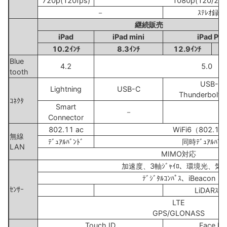
720p(120fps)
1080p(120/240
－
ｽﾃﾚｵ録音
継続販売
iPad
iPad mini
iPad Pro
10.2ｲﾝﾁ
8.3ｲﾝﾁ
12.9ｲﾝﾁ
1
Blue
4.2
5.0
tooth
USB-C
Lightning
USB-C
Thunderbolt/
ｺﾈｸﾀ
Smart
－
Connector
802.11 ac
WiFi6（802.11
無線
ﾃﾞｭｱﾙﾊﾞﾝﾄﾞ
同時ﾃﾞｭｱﾙﾊﾞﾝ
LAN
MIMO対応
加速度、3軸ｼﾞｬｲﾛ、環境光、気
ﾃﾞｼﾞﾀﾙｺﾝﾊﾟｽ、iBeacon
ｾﾝｻｰ
LiDARｽｷｬ
LTE
GPS/GLONASS
Touch ID
Face ID