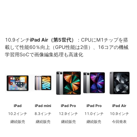
10.9インチ
iPad Air（第5世代）
：CPUにM1チップを搭
載して性能60％向上（GPU性能は2倍）、16コアの機械
学習用SoCで画像編集処理も高速化
iPad
iPad mini
iPad Pro
iPad Pro
iPad Air
10.2インチ
8.3インチ
12.9インチ
11.0インチ
10.9インチ
継続販売
継続販売
継続販売
継続販売
今回発表