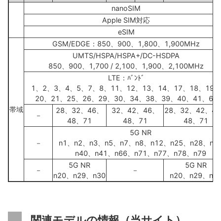
nanoSIM
Apple SIM対応
eSIM
GSM/EDGE：850、900、1,800、1,900MHz
UMTS/HSPA/HSPA+/DC-HSDPA
850、900、1,700 / 2,100、1,900、2,100MHz
LTE：ﾊﾞﾝﾄﾞ
1、2、3、4、5、7、8、11、12、13、14、17、18、19、
20、21、25、26、29、30、34、38、39、40、41、66
帯域
28、32、46、
32、42、46、
28、32、42、4
－
48、71
48、71
48、71
5G NR
－
n1、n2、n3、n5、n7、n8、n12、n25、n28、n3
n40、n41、n66、n71、n77、n78、n79
5G NR
5G NR
－
－
n20、n29、n30
n20、n29、n3
関連モデルの情報（当サイト）