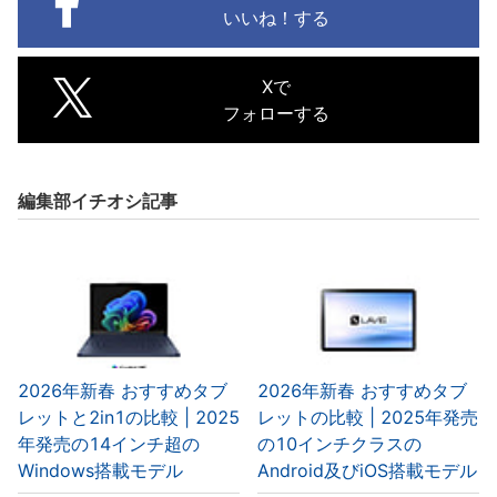
いいね！する
Xで
フォローする
編集部イチオシ記事
2026年新春 おすすめタブ
2026年新春 おすすめタブ
レットと2in1の比較 | 2025
レットの比較 | 2025年発売
年発売の14インチ超の
の10インチクラスの
Windows搭載モデル
Android及びiOS搭載モデル