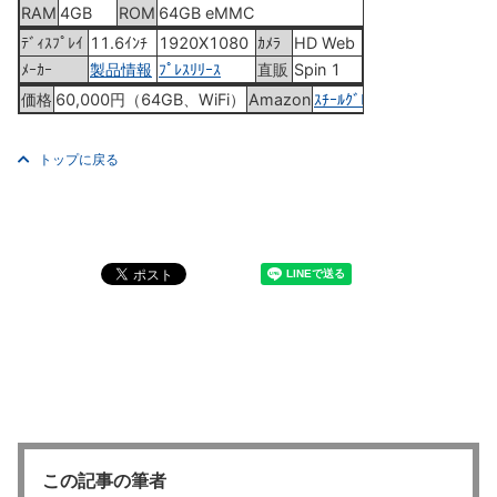
RAM
4GB
ROM
64GB eMMC
ﾃﾞｨｽﾌﾟﾚｲ
11.6ｲﾝﾁ
1920X1080
ｶﾒﾗ
HD Web
ﾒｰｶｰ
製品情報
ﾌﾟﾚｽﾘﾘｰｽ
直販
Spin 1
価格
60,000円（64GB、WiFi）
Amazon
ｽﾁｰﾙｸﾞﾚｲ
トップに戻る
この記事の筆者