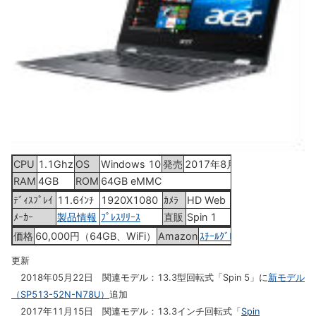
CPU
1.1Ghz
OS
Windows 10
発売
2017年8月24日
RAM
4GB
ROM
64GB eMMC
ﾃﾞｨｽﾌﾟﾚｲ
11.6ｲﾝﾁ
1920X1080
ｶﾒﾗ
HD Web
ﾒｰｶｰ
製品情報
ﾌﾟﾚｽﾘﾘｰｽ
直販
Spin 1
価格
60,000円（64GB、WiFi）
Amazon
ｽﾁｰﾙｸﾞﾚｲ
更新
2018年05月22日 関連モデル：13.3型回転式「Spin 5」に
新モデル
（SP513-52N-N78U）
追加
2017年11月15日 関連モデル：13.3インチ回転式「
Spin