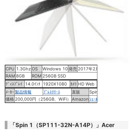
CPU
1.3Ghz
OS
Windows 10
発売
2017年2月16日
RAM
8GB
ROM
256GB SSD
ﾃﾞｨｽﾌﾟﾚｲ
14.0ｲﾝﾁ
1920X1080
ｶﾒﾗ
HD Web
ﾒｰｶｰ
製品情報
ﾌﾟﾚｽﾘﾘｰｽ
直販
Spin 7
価格
200,000円（256GB、WiFi）
Amazon
ｼｪｰﾙﾌﾞﾗｯｸ
「Spin 1（SP111-32N-A14P）」Acer