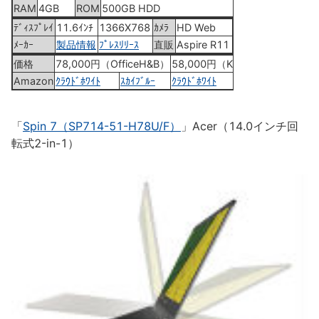
RAM
4GB
ROM
500GB HDD
ﾃﾞｨｽﾌﾟﾚｲ
11.6ｲﾝﾁ
1366X768
ｶﾒﾗ
HD Web
ﾒｰｶｰ
製品情報
ﾌﾟﾚｽﾘﾘｰｽ
直販
Aspire R11
価格
78,000円（OfficeH&B）
58,000円（KINGSOFT）
Amazon
ｸﾗｳﾄﾞﾎﾜｲﾄ
ｽｶｲﾌﾞﾙｰ
ｸﾗｳﾄﾞﾎﾜｲﾄ
ｽｶｲﾌﾞﾙｰ
「
Spin 7（SP714-51-H78U/F）
」Acer（14.0インチ回
転式2-in-1）