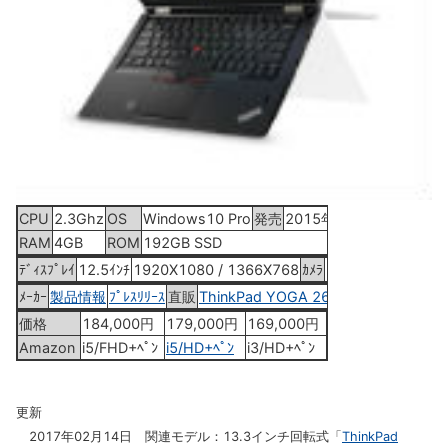
CPU
2.3Ghz
OS
Windows10 Pro
発売
2015年11月27日
RAM
4GB
ROM
192GB SSD
ﾃﾞｨｽﾌﾟﾚｲ
12.5ｲﾝﾁ
1920X1080 / 1366X768
ｶﾒﾗ
HD
ﾒｰｶｰ
製品情報
ﾌﾟﾚｽﾘﾘｰｽ
直販
ThinkPad YOGA 260
価格
184,000円
179,000円
169,000円
Amazon
i5/FHD+ﾍﾟﾝ
i5/HD+ﾍﾟﾝ
i3/HD+ﾍﾟﾝ
更新
2017年02月14日 関連モデル：13.3インチ回転式「
ThinkPad