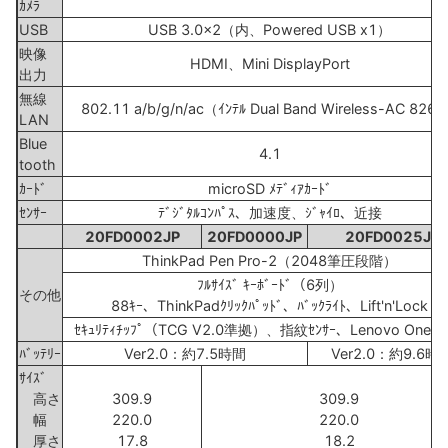
ｶﾒﾗ
USB
USB 3.0x2（内、Powered USB x1）
映像
HDMI、Mini DisplayPort
出力
無線
802.11 a/b/g/n/ac（ｲﾝﾃﾙ Dual Band Wireless-AC 826
LAN
Blue
4.1
tooth
ｶｰﾄﾞ
microSD ﾒﾃﾞｨｱｶｰﾄﾞ
ｾﾝｻｰ
ﾃﾞｼﾞﾀﾙｺﾝﾊﾟｽ、加速度、ｼﾞｬｲﾛ、近接
20FD0002JP
20FD0000JP
20FD0025JP
ThinkPad Pen Pro-2（2048筆圧段階）
ﾌﾙｻｲｽﾞ ｷｰﾎﾞｰﾄﾞ（6列）
その他
88ｷｰ、ThinkPadｸﾘｯｸﾊﾟｯﾄﾞ、ﾊﾞｯｸﾗｲﾄ、Lift'n'Lock
ｾｷｭﾘﾃｨﾁｯﾌﾟ（TCG V2.0準拠）、指紋ｾﾝｻｰ、Lenovo OneLi
ﾊﾞｯﾃﾘｰ
Ver2.0：約7.5時間
Ver2.0：約9.6時
ｻｲｽﾞ
高さ
309.9
309.9
幅
220.0
220.0
厚さ
17.8
18.2