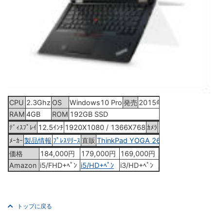
CPU
2.3Ghz
OS
Windows10 Pro
発売
2015年11月27日
RAM
4GB
ROM
192GB SSD
ﾃﾞｨｽﾌﾟﾚｲ
12.5ｲﾝﾁ
1920X1080 / 1366X768
ｶﾒﾗ
HD
ﾒｰｶｰ
製品情報
ﾌﾟﾚｽﾘﾘｰｽ
直販
ThinkPad YOGA 260
価格
184,000円
179,000円
169,000円
Amazon
i5/FHD+ﾍﾟﾝ
i5/HD+ﾍﾟﾝ
i3/HD+ﾍﾟﾝ
トップに戻る