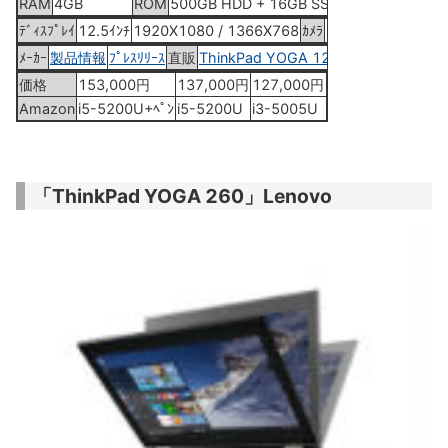
RAM
4GB
ROM
500GB HDD + 16GB SSD
ﾃﾞｨｽﾌﾟﾚｲ
12.5ｲﾝﾁ
1920X1080 / 1366X768
ｶﾒﾗ
HD
ﾒｰｶｰ
製品情報
ﾌﾟﾚｽﾘﾘｰｽ
直販
ThinkPad YOGA 12
価格
153,000円
137,000円
127,000円
Amazon
i5-5200U+ﾍﾟﾝ
i5-5200U
i3-5005U
「ThinkPad YOGA 260」Lenovo