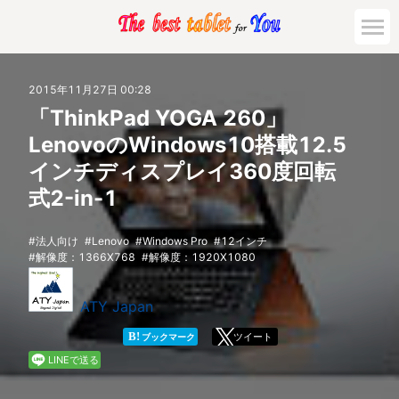
市場動向
2015年11月27日 00:28
「ThinkPad YOGA 260」
活用対策と事例
LenovoのWindows10搭載12.5
インチディスプレイ360度回転
主要機種の比較
式2-in-1
ゲーミング
法人向け
Lenovo
Windows Pro
12インチ
解像度：1366X768
解像度：1920X1080
法人向け
ATY Japan
B!
ツイート
ブックマーク
LINEで送る