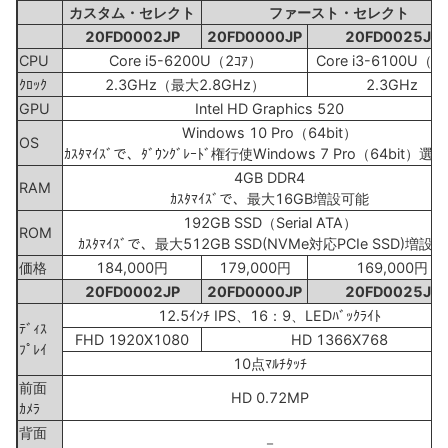
カスタム・セレクト
ファースト・セレクト
20FD0002JP
20FD0000JP
20FD0025JP
CPU
Core i5-6200U（2ｺｱ）
Core i3-6100U（2
ｸﾛｯｸ
2.3GHz（最大2.8GHz）
2.3GHz
GPU
Intel HD Graphics 520
Windows 10 Pro（64bit）
OS
ｶｽﾀﾏｲｽﾞで、ﾀﾞｳﾝｸﾞﾚｰﾄﾞ権行使Windows 7 Pro（64bit）
4GB DDR4
RAM
ｶｽﾀﾏｲｽﾞで、最大16GB増設可能
192GB SSD（Serial ATA）
ROM
ｶｽﾀﾏｲｽﾞで、最大512GB SSD(NVMe対応PCIe SSD)増設
価格
184,000円
179,000円
169,000円
20FD0002JP
20FD0000JP
20FD0025JP
12.5ｲﾝﾁ IPS、16：9、LEDﾊﾞｯｸﾗｲﾄ
ﾃﾞｨｽ
FHD 1920X1080
HD 1366X768
ﾌﾟﾚｲ
10点ﾏﾙﾁﾀｯﾁ
前面
HD 0.72MP
ｶﾒﾗ
背面
－