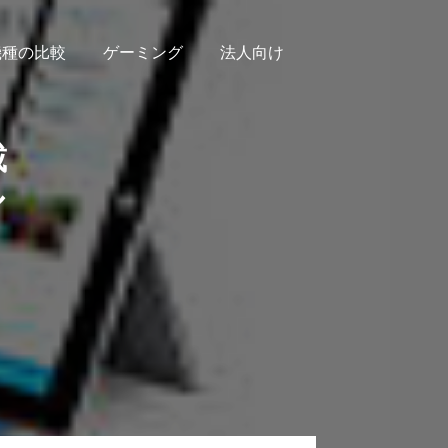
機種の比較
ゲーミング
法人向け
載
ル