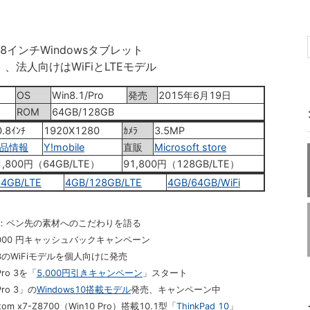
8インチWindowsタブレット
）、法人向けはWiFiとLTEモデル
OS
Win8.1/Pro
発売
2015年6月19日
ROM
64GB/128GB
.8ｲﾝﾁ
1920X1280
ｶﾒﾗ
3.5MP
品情報
Y!mobile
直販
Microsoft store
1,800円（64GB/LTE）
91,800円（128GB/LTE）
64GB/LTE
4GB/128GB/LTE
4GB/64GB/WiFi
事：ペン先の素材へのこだわりを語る
,000 円キャッシュバックキャンペーン
 3のWiFiモデルを個人向けに発売
ro 3を「
5,000円引きキャンペーン
」スタート
ro 3」の
Windows10搭載モデル
発売、キャンペーン中
 x7-Z8700（Win10 Pro）搭載10.1型「
ThinkPad 10
」