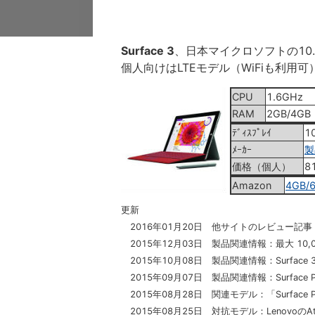
Surface 3
、日本マイクロソフトの10.
個人向けはLTEモデル（WiFiも利用可
CPU
1.6GHz
RAM
2GB/4GB
ﾃﾞｨｽﾌﾟﾚｲ
10
ﾒｰｶｰ
製
価格（個人）
8
Amazon
4GB/
更新
2016年01月20日 他サイトのレビュー記
2015年12月03日 製品関連情報：最大 10
2015年10月08日 製品関連情報：Surface
2015年09月07日 製品関連情報：Surface P
2015年08月28日 関連モデル：「Surface P
2015年08月25日 対抗モデル：LenovoのAtom