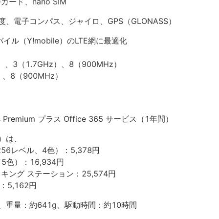
カード、nano SIM
、電子コンパス、ジャイロ、GPS（GLONASS）
ル（Y!mobile）のLTE網に最適化
）、3（1.7GHz）、8（900MHz）
）、8（900MHz）
）
ness Premium プラス Office 365 サービス（1年間）
）は、
応256レベル、4色）：5,378円
er（5色）：16,934円
E) ドッキング ステーション：25,574円
5,162円
mm)、重量：約641g、駆動時間：約10時間