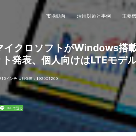
市場動向
活用対策と事例
主要
日本マイクロソフトがWindows搭
ット発表、個人向けはLTEモデ
10インチ
解像度：1920X1200
LINEで送る