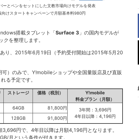
カバーとペンをセットにした文教市場向けモデルを発表
応版向けスタートキャンペーンで月額基本料980円
indows搭載タブレット「
Surface 3
」の国内モデルが
ックを整理します。
り、2015年6月19日（予約受付開始は2015年5月20
用可）のみで、Y!mobileショップや全国量販店及び直販
販売される予定です。
リ
ストレージ
価格（税別）
Y!mobile
料金プラン（月額）
64GB
81,800円
3年間：3,696円
4年目以降：4,196円
128GB
91,800円
額3,696円で、4年目以降は月額4,196円となります。
GB/月という条件が付きます。