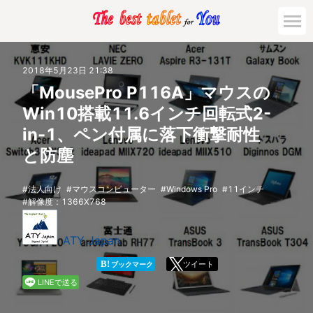
市場動向
2018年5月23日 21:38
「MousePro P116A」マウスの
活用対策と事例
Win10搭載11.6インチ回転式2-
in-1、ペン付属に落下衝撃耐性
主要機種の比較
と防塵
ゲーミング
法人向け
マウスコンピューター
Windows Pro
11インチ
解像度：1366X768
法人向け
ATY Japan
B!
ツイート
ブックマーク
LINEで送る