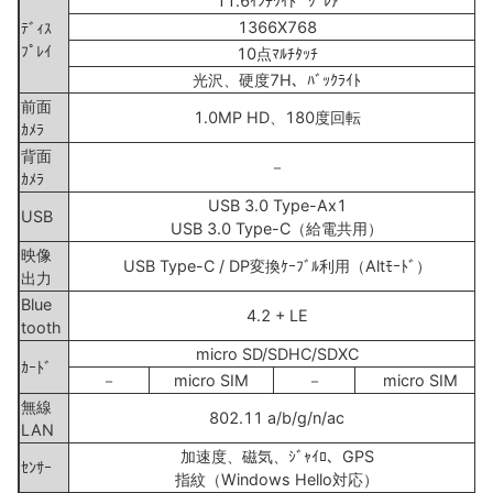
11.6ｲﾝﾁﾜｲﾄﾞ ｸﾞﾚｱ
1366X768
ﾃﾞｨｽ
ﾌﾟﾚｲ
10点ﾏﾙﾁﾀｯﾁ
光沢、硬度7H、ﾊﾞｯｸﾗｲﾄ
前面
1.0MP HD、180度回転
ｶﾒﾗ
背面
－
ｶﾒﾗ
USB 3.0 Type-Ax1
USB
USB 3.0 Type-C（給電共用）
映像
USB Type-C / DP変換ｹｰﾌﾞﾙ利用（Altﾓｰﾄﾞ）
出力
Blue
4.2 + LE
tooth
micro SD/SDHC/SDXC
ｶｰﾄﾞ
－
micro SIM
－
micro SIM
無線
802.11 a/b/g/n/ac
LAN
加速度、磁気、ｼﾞｬｲﾛ、GPS
ｾﾝｻｰ
指紋（Windows Hello対応）