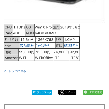
CPU
1.1Ghz
OS
Win10 Pro
発売
2018年5月23日
RAM
4GB
ROM
64GB eMMC
ﾃﾞｨｽﾌﾟﾚｲ
11.6ｲﾝﾁ
1366X768
ｶﾒﾗ
1.0MP
ﾒｰｶｰ
製品情報
ﾆｭｰｽﾘﾘｰｽ
直販
標準ﾓﾃﾞﾙ
価格
59,800円
76,800円
74,800円
92,800円
Amazon
WiFi
WiFi/Office
LTE
LTE/Office
トップに戻る
B!
ツイート
LINEで送る
ブックマーク