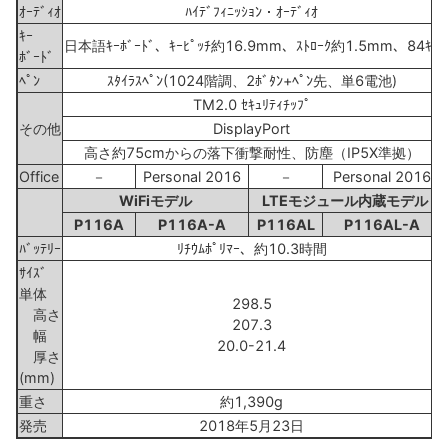
ｵｰﾃﾞｨｵ
ﾊｲﾃﾞﾌｨﾆｯｼｮﾝ・ｵｰﾃﾞｨｵ
ｷｰ
日本語ｷｰﾎﾞｰﾄﾞ、ｷｰﾋﾟｯﾁ約16.9mm、ｽﾄﾛｰｸ約1.5mm、84ｷｰ
ﾎﾞｰﾄﾞ
ﾍﾟﾝ
ｽﾀｲﾗｽﾍﾟﾝ(1024階調、2ﾎﾞﾀﾝ+ﾍﾟﾝ先、単6電池)
TM2.0 ｾｷｭﾘﾃｨﾁｯﾌﾟ
その他
DisplayPort
高さ約75cmからの落下衝撃耐性、防塵（IP5X準拠）
Office
－
Personal 2016
－
Personal 2016
WiFiモデル
LTEモジュール内蔵モデル
P116A
P116A-A
P116AL
P116AL-A
ﾊﾞｯﾃﾘｰ
ﾘﾁｳﾑﾎﾟﾘﾏｰ、約10.3時間
ｻｲｽﾞ
単体
298.5
高さ
207.3
幅
20.0-21.4
厚さ
(mm)
重さ
約1,390g
発売
2018年5月23日