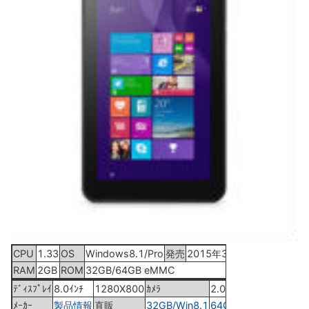
CPU
1.33
OS
Windows8.1/Pro
発売
2015年3月上旬
RAM
2GB
ROM
32GB/64GB eMMC
ﾃﾞｨｽﾌﾟﾚｲ
8.0ｲﾝﾁ
1280X800
ｶﾒﾗ
2.0MP
ﾒｰｶｰ
製品情報
直販
32GB/Win8.1
64GB/Pro