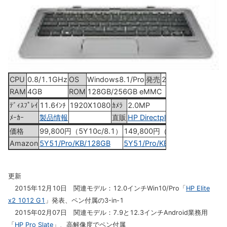
CPU
0.8/1.1GHz
OS
Windows8.1/Pro
発売
2015年3月中旬
RAM
4GB
ROM
128GB/256GB eMMC
ﾃﾞｨｽﾌﾟﾚｲ
11.6ｲﾝﾁ
1920X1080
ｶﾒﾗ
2.0MP
ﾒｰｶｰ
製品情報
直販
HP Directplus
価格
99,800円（5Y10c/8.1）
149,800円（5Y51/Pro）
Amazon
5Y51/Pro/KB/128GB
5Y51/Pro/KB/256GB
更新
2015年12月10日 関連モデル：12.0インチWin10/Pro「
HP Elite
x2 1012 G1
」発表、ペン付属の3-in-1
2015年02月07日 関連モデル：7.9と12.3インチAndroid業務用
「
HP Pro Slate
」、高解像度でペン付属