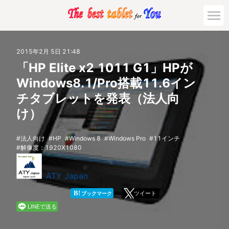
市場動向
2015年2月 5日 21:48
「HP Elite x2 1011 G1」HPが
活用対策と事例
Windows8.1/Pro搭載11.6イン
チタブレットを発表（法人向
主要機種の比較
け）
ゲーミング
法人向け
HP
Windows 8
Windows Pro
11インチ
解像度：1920X1080
法人向け
ATY Japan
B!
ツイート
ブックマーク
LINEで送る