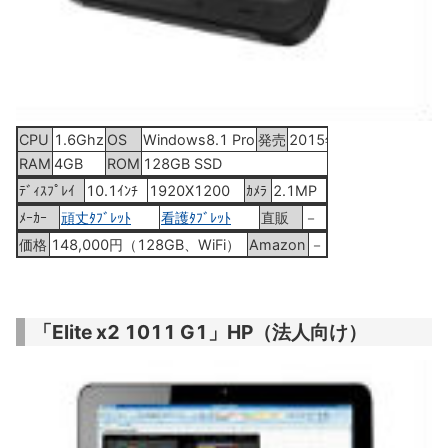
CPU
1.6Ghz
OS
Windows8.1 Pro
発売
2015年4月上旬
RAM
4GB
ROM
128GB SSD
ﾃﾞｨｽﾌﾟﾚｲ
10.1ｲﾝﾁ
1920X1200
ｶﾒﾗ
2.1MP
ﾒｰｶｰ
頑丈ﾀﾌﾞﾚｯﾄ
看護ﾀﾌﾞﾚｯﾄ
直販
－
価格
148,000円（128GB、WiFi）
Amazon
－
「Elite x2 1011 G1」HP（法人向け）