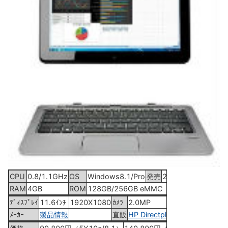
CPU
0.8/1.1GHz
OS
Windows8.1/Pro
発売
2015年3月中旬
RAM
4GB
ROM
128GB/256GB eMMC
ﾃﾞｨｽﾌﾟﾚｲ
11.6ｲﾝﾁ
1920X1080
ｶﾒﾗ
2.0MP
ﾒｰｶｰ
製品情報
直販
HP Directplus