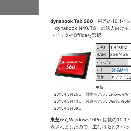
dynabook Tab S60
、東芝の10.1イン
「dynabook N40/TG」の法
ドドックやOfficeを選択
CPU
1.44Ghz
RAM
2GB/4GB
ﾃﾞｨｽﾌﾟﾚｲ
1
ﾒｰｶｰ
製品情報
価格
ｵｰﾌﾟﾝ（3
更新
2015年8月25日 対抗モデル：LenovoがWin
2015年8月10日 関連モデル：Win10 Pro搭
2015年8月09日
東芝
からWindows10Pro搭載の1
表されましたので、主な特徴とスペッ