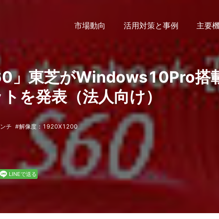
市場動向
活用対策と事例
主要
 S60」東芝がWindows10Pro搭
ットを発表（法人向け）
インチ
解像度：1920X1200
LINEで送る