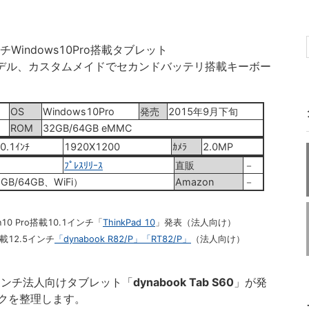
チWindows10Pro搭載タブレット
人向けモデル、カスタムメイドでセカンドバッテリ搭載キーボー
OS
Windows10Pro
発売
2015年9月下旬
ROM
32GB/64GB eMMC
0.1ｲﾝﾁ
1920X1200
ｶﾒﾗ
2.0MP
ﾌﾟﾚｽﾘﾘｰｽ
直販
－
2GB/64GB、WiFi）
Amazon
－
10 Pro搭載10.1インチ「
ThinkPad 10
」発表（法人向け）
載12.5インチ
「dynabook R82/P」「RT82/P」
（法人向け）
0.1インチ法人向けタブレット「
dynabook Tab S60
」が発
クを整理します。