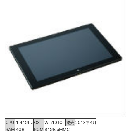
CPU
1.44Ghz
OS
Win10 IOT
発売
2018年4月20日
RAM
4GB
ROM
64GB eMMC