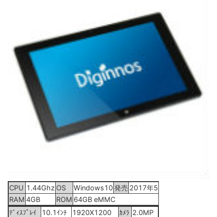
CPU
1.44Ghz
OS
Windows10
発売
2017年5月12日
RAM
4GB
ROM
64GB eMMC
ﾃﾞｨｽﾌﾟﾚｲ
10.1ｲﾝﾁ
1920X1200
ｶﾒﾗ
2.0MP