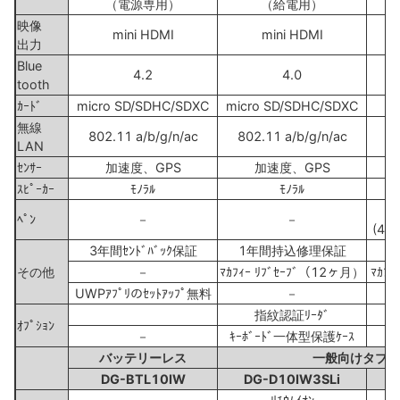
（電源専用）
（給電用）
映像
mini HDMI
mini HDMI
出力
Blue
4.2
4.0
tooth
ｶｰﾄﾞ
micro SD/SDHC/SDXC
micro SD/SDHC/SDXC
m
無線
802.11 a/b/g/n/ac
802.11 a/b/g/n/ac
8
LAN
ｾﾝｻｰ
加速度、GPS
加速度、GPS
ｽﾋﾟｰｶｰ
ﾓﾉﾗﾙ
ﾓﾉﾗﾙ
ﾍﾟﾝ
－
－
(4
3年間ｾﾝﾄﾞﾊﾞｯｸ保証
1年間持込修理保証
その他
－
ﾏｶﾌｨｰ ﾘﾌﾞｾｰﾌﾞ（12ヶ月）
ﾏｶﾌ
UWPｱﾌﾟﾘのｾｯﾄｱｯﾌﾟ無料
－
指紋認証ﾘｰﾀﾞ
ｵﾌﾟｼｮﾝ
－
ｷｰﾎﾞｰﾄﾞ一体型保護ｹｰｽ
バッテリーレス
一般向けタブレ
DG-BTL10IW
DG-D10IW3SLi