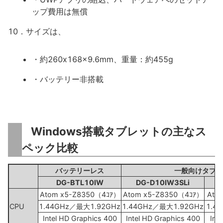
ップ費用は無償
10．サイズは、
・約260x168x9.6mm、重量：約455g
・バッテリー非搭載
Windows搭載タブレットの主なス
ペック比較
バッテリーレス
一般向けタブレ
DG-BTL10IW
DG-D10IW3SLi
Atom x5-Z8350（4ｺｱ）
Atom x5-Z8350（4ｺｱ）
Ato
CPU
1.44GHz／最大1.92GHz
1.44GHz／最大1.92GHz
1.4
Intel HD Graphics 400
Intel HD Graphics 400
Int