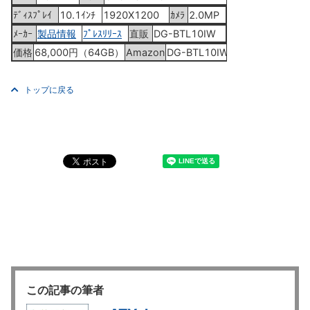
ﾃﾞｨｽﾌﾟﾚｲ
10.1ｲﾝﾁ
1920X1200
ｶﾒﾗ
2.0MP
ﾒｰｶｰ
製品情報
ﾌﾟﾚｽﾘﾘｰｽ
直販
DG-BTL10IW
価格
68,000円（64GB）
Amazon
DG-BTL10IW
トップに戻る
この記事の筆者