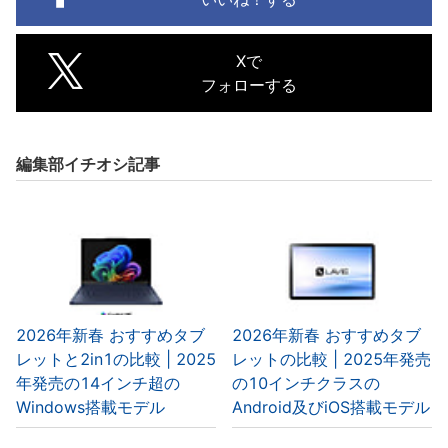
Xで
フォローする
編集部イチオシ記事
2026年新春 おすすめタブ
2026年新春 おすすめタブ
レットと2in1の比較 | 2025
レットの比較 | 2025年発売
年発売の14インチ超の
の10インチクラスの
Windows搭載モデル
Android及びiOS搭載モデル