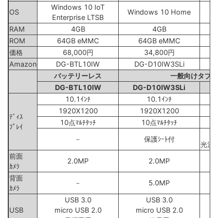
Windows 10 IoT
OS
Windows 10 Home
W
Enterprise LTSB
RAM
4GB
4GB
ROM
64GB eMMC
64GB eMMC
価格
68,000円
34,800円
Amazon
DG-BTL10IW
DG-D10IW3SLi
バッテリーレス
一般向けタブレ
DG-BTL10IW
DG-D10IW3SLi
10.1ｲﾝﾁ
10.1ｲﾝﾁ
1920X1200
1920X1200
ﾃﾞｨｽ
10点ﾏﾙﾁﾀｯﾁ
10点ﾏﾙﾁﾀｯﾁ
ﾌﾟﾚｲ
－
保護ｼｰﾄ付
光沢、
前面
2.0MP
2.0MP
ｶﾒﾗ
背面
－
5.0MP
ｶﾒﾗ
USB 3.0
USB 3.0
USB
micro USB 2.0
micro USB 2.0