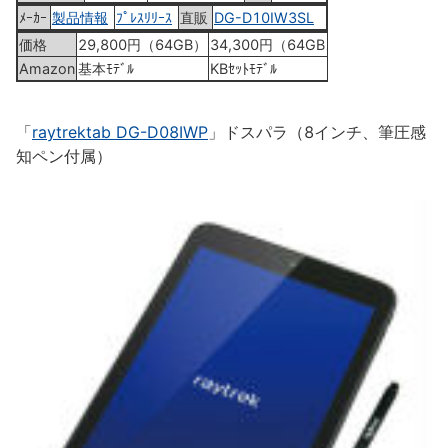
ﾒｰｶｰ
製品情報
ﾌﾟﾚｽﾘﾘｰｽ
直販
DG-D10IW3SL
価格
29,800円（64GB）
34,300円（64GB、KB付）
Amazon
基本ﾓﾃﾞﾙ
KBｾｯﾄﾓﾃﾞﾙ
「
raytrektab DG-D08IWP
」ドスパラ（8インチ、筆圧感
知ペン付属）