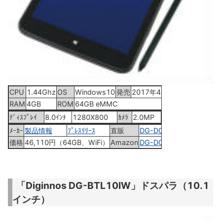
CPU
1.44Ghz
OS
Windows10
発売
2017年4月27日
RAM
4GB
ROM
64GB eMMC
ﾃﾞｨｽﾌﾟﾚｲ
8.0ｲﾝﾁ
1280X800
ｶﾒﾗ
2.0MP
ﾒｰｶｰ
製品情報
ﾌﾟﾚｽﾘﾘｰｽ
直販
DG-D08IWP
価格
46,110円（64GB、WiFi）
Amazon
DG-D08IWP
「Diginnos DG-BTL10IW」ドスパラ（10.1
インチ）