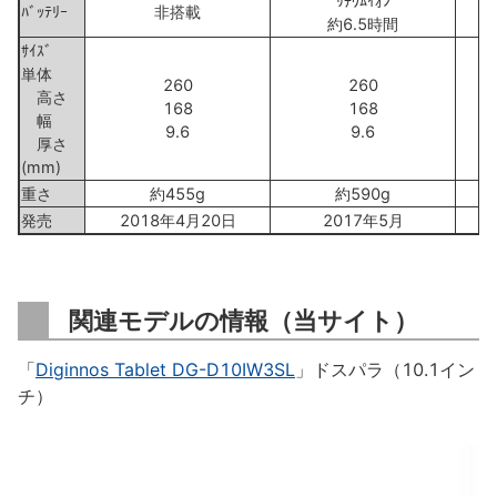
ﾘﾁｳﾑｲｵﾝ
ﾊﾞｯﾃﾘｰ
非搭載
約6.5時間
ｻｲｽﾞ
単体
260
260
高さ
168
168
幅
9.6
9.6
厚さ
(mm)
重さ
約455g
約590g
発売
2018年4月20日
2017年5月
関連モデルの情報（当サイト）
「
Diginnos Tablet DG-D10IW3SL
」ドスパラ（10.1イン
チ）