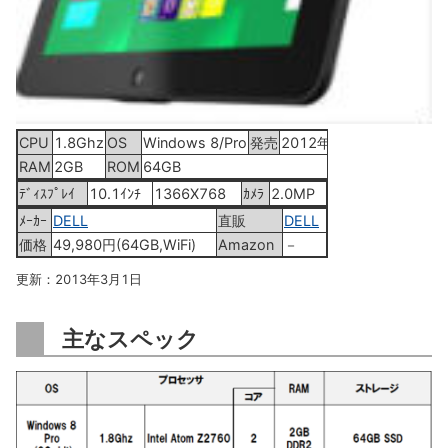
CPU
1.8Ghz
OS
Windows 8/Pro
発売
2012年10月
RAM
2GB
ROM
64GB
ﾃﾞｨｽﾌﾟﾚｲ
10.1ｲﾝﾁ
1366X768
ｶﾒﾗ
2.0MP
ﾒｰｶｰ
DELL
直販
DELL
価格
49,980円(64GB,WiFi)
Amazon
－
更新：2013年3月1日
主なスペック